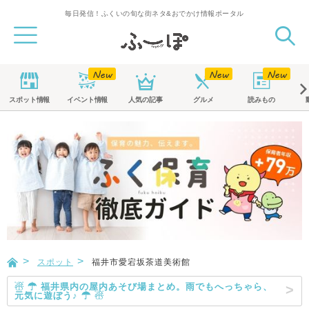
毎日発信！ふくいの旬な街ネタ&おでかけ情報ポータル
スポット
情報
イベント
情報
人気の記事
グルメ
読みもの
スポット
福井市愛宕坂茶道美術館
☃ ☂ 福井県内の屋内あそび場まとめ。雨でもへっちゃら、
元気に遊ぼう♪ ☂ ☃