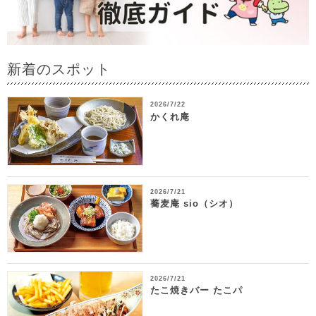
新着のスポット
2026/7/22
かくれ庵
2026/7/21
蕎麦庵 sio（シオ）
2026/7/21
たこ焼きバー たこパ