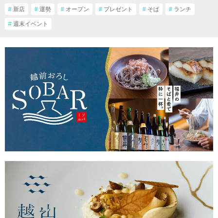
#
新店
#
運勢
#
オープン
#
プレゼント
#
そば
#
ランチ
#
週末イベント