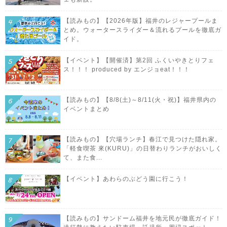
【読みもの】【2026年版】福井のレジャープールま
とめ。ウォータースライダー＆流れるプールを徹底ガ
イド。
【イベント】【開催済】第2回 ふくいやきとりフェ
ス！！！ produced by エンジョeat！！！
【読みもの】【8/8(土)～8/11(火・祝)】福井県内の
イベントまとめ
【読みもの】【穴場ランチ】春江で見つけた隠れ家。
「軽食喫茶 來(KURU)」の日替わりランチがおいしく
て、また食...
【イベント】あわらのぶどう園に行こう！
【読みもの】サンドーム福井を地元民が徹底ガイド！