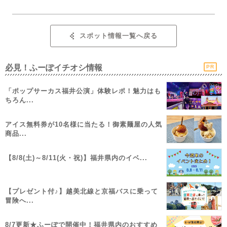
スポット情報一覧へ戻る
必見！ふーぽイチオシ情報
PR
「ポップサーカス福井公演」体験レポ！魅力はも
ちろん...
アイス無料券が10名様に当たる！御素麺屋の人気
商品...
【8/8(土)～8/11(火・祝)】福井県内のイベ...
【プレゼント付♪】越美北線と京福バスに乗って
冒険へ...
8/7更新★ふーぽで開催中！福井県内のおすすめ