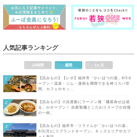
人気記事ランキング
24時間
週間
3ヶ月
【読みもの】【レポ】福井市「かいほつの湯」8/3オ
ープン！温泉・ジム・漫画を満喫できる神コスパ空
間。カフェやキッ...
【読みもの】小浜貴船にラーメン屋「麺屋為せば成
る」がオープン！ 自家製麺とこだわりスープが自慢
の一杯。
【読みもの】福井市・リライムが「かいほつの湯」
8/3(月)にリブランドオープン。キッズエリアやカフ
ェも新設。