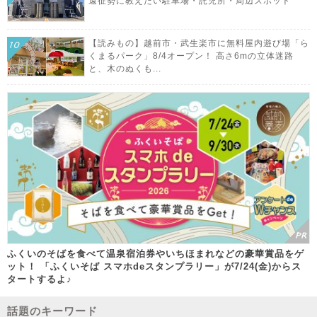
遠征勢に教えたい駐車場・託児所・周辺スポット
【読みもの】越前市・武生楽市に無料屋内遊び場「ら
くまるパーク」8/4オープン！ 高さ6mの立体迷路
と、木のぬくも...
ふくいのそばを食べて温泉宿泊券やいちほまれなどの豪華賞品をゲ
ット！ 「ふくいそば スマホdeスタンプラリー」が7/24(金)からス
タートするよ♪
話題のキーワード