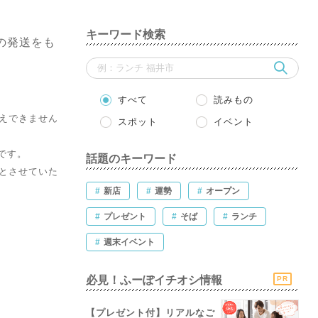
キーワード検索
の発送をも
すべて
読みもの
えできません
スポット
イベント
です。
話題のキーワード
とさせていた
#
新店
#
運勢
#
オープン
#
プレゼント
#
そば
#
ランチ
#
週末イベント
必見！ふーぽイチオシ情報
PR
【プレゼント付】リアルなご