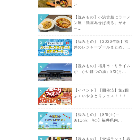
ン...
【読みもの】小浜貴船にラーメ
ン屋「麺屋為せば成る」がオ
ー...
【読みもの】【2026年版】福
井のレジャープールまとめ。...
【読みもの】福井市・リライム
が「かいほつの湯」8/3(月...
【イベント】【開催済】第2回
ふくいやきとりフェス！！！...
【読みもの】【8/8(土)～
8/11(火・祝)】福井県内...
【読みもの】【穴場ランチ】春