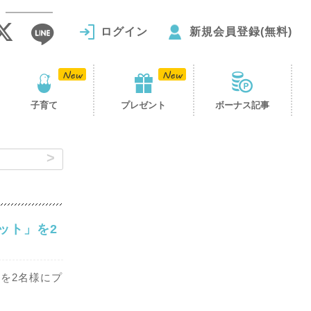
ログイン
新規会員登録(無料)
子育て
プレゼント
ボーナス記事
ット」を2
を2名様にプ