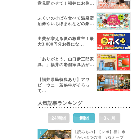
意見聞かせて！福井にお住...
ふくいのそばを食べて温泉宿
泊券やいちほまれなどの豪...
出費が増える夏の救世主！最
大3,000円分お得にな...
「ありがとう、山口伊三郎家
具。」福井の老舗家具店が...
【福井県民特典あり】アワ
ビ・ウニ・若狭牛がそろっ
て...
人気記事ランキング
24時間
週間
3ヶ月
【読みもの】【レポ】福井市
「かいほつの湯」8/3オープ