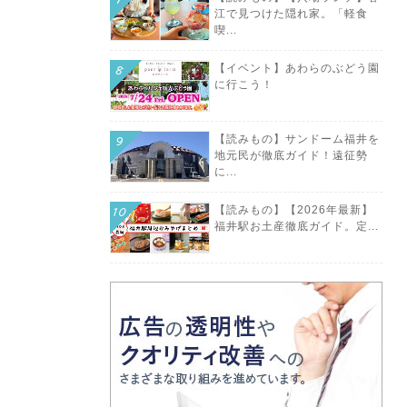
江で見つけた隠れ家。「軽食
喫...
【イベント】あわらのぶどう園
に行こう！
【読みもの】サンドーム福井を
地元民が徹底ガイド！遠征勢
に...
【読みもの】【2026年最新】
福井駅お土産徹底ガイド。定...