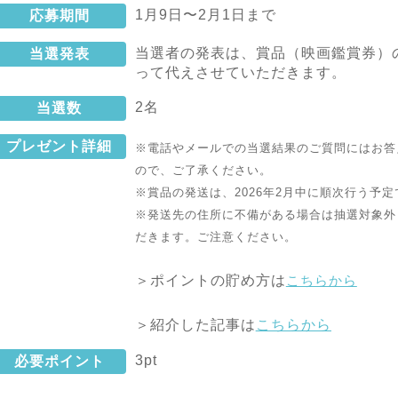
1月9日〜2月1日まで
応募期間
当選者の発表は、賞品（映画鑑賞券）
当選発表
って代えさせていただきます。
2名
当選数
プレゼント詳細
※電話やメールでの当選結果のご質問にはお答
ので、ご了承ください。
※賞品の発送は、2026年2月中に
順次行う予定
※発送先の住所に不備がある場合は抽選対象外
だきます。ご注意ください。
＞ポイントの貯め方は
こちらから
＞紹介した記事は
こちらから
3pt
必要ポイント