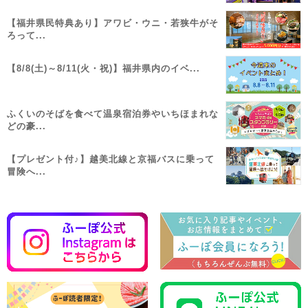
【福井県民特典あり】アワビ・ウニ・若狭牛がそ
ろって...
【8/8(土)～8/11(火・祝)】福井県内のイベ...
ふくいのそばを食べて温泉宿泊券やいちほまれな
どの豪...
【プレゼント付♪】越美北線と京福バスに乗って
冒険へ...