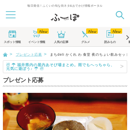
毎日発信！ふくいの旬な街ネタ&おでかけ情報ポータル
スポット
情報
イベント
情報
人気の記事
グルメ
読みもの
プレゼント応募
まちdeli かくれ わ 食堂 夜のちょい飲みセット
☃ ☂ 福井県内の屋内あそび場まとめ。雨でもへっちゃら、
元気に遊ぼう♪ ☂ ☃
プレゼント応募