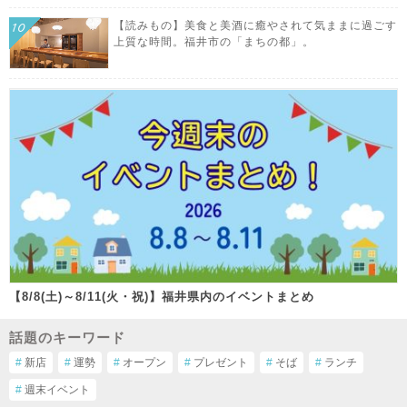
【読みもの】美食と美酒に癒やされて気ままに過ごす
上質な時間。福井市の「まちの都」。
【8/8(土)～8/11(火・祝)】福井県内のイベントまとめ
話題のキーワード
#
新店
#
運勢
#
オープン
#
プレゼント
#
そば
#
ランチ
#
週末イベント