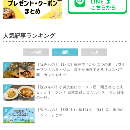
人気記事ランキング
24時間
週間
3ヶ月
【読みもの】【レポ】福井市「かいほつの湯」8/3オ
ープン！温泉・ジム・漫画を満喫できる神コスパ空
間。カフェやキッ...
【読みもの】小浜貴船にラーメン屋「麺屋為せば成
る」がオープン！ 自家製麺とこだわりスープが自慢
の一杯。
【読みもの】【8/8(土)～8/11(火・祝)】福井県内の
イベントまとめ