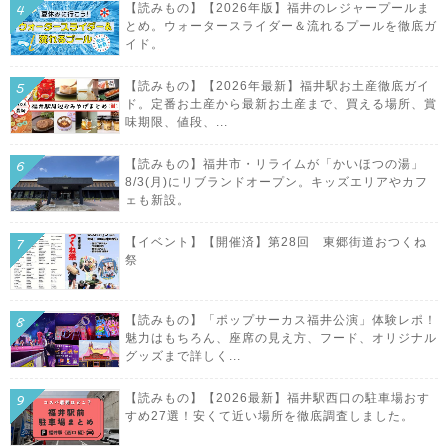
【読みもの】【2026年版】福井のレジャープールま
とめ。ウォータースライダー＆流れるプールを徹底ガ
イド。
【読みもの】【2026年最新】福井駅お土産徹底ガイ
ド。定番お土産から最新お土産まで、買える場所、賞
味期限、値段、...
【読みもの】福井市・リライムが「かいほつの湯」
8/3(月)にリブランドオープン。キッズエリアやカフ
ェも新設。
【イベント】【開催済】第28回 東郷街道おつくね
祭
【読みもの】「ポップサーカス福井公演」体験レポ！
魅力はもちろん、座席の見え方、フード、オリジナル
グッズまで詳しく...
【読みもの】【2026最新】福井駅西口の駐車場おす
すめ27選！安くて近い場所を徹底調査しました。