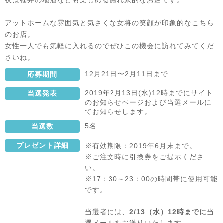
夜は福井の地酒なども楽しめる隠れ家的なお店です。
アットホームな雰囲気と気さくな女将の笑顔が印象的なこちら
のお店。
女性一人でも気軽に入れるのでぜひこの機会に訪れてみてくだ
さいね。
12月21日〜2月11日まで
応募期間
2019年2月13日(水)12時までにサイト
当選発表
のお知らせページおよび当選メールに
てお知らせします。
5名
当選数
プレゼント詳細
※有効期限：2019年6月末まで。
※ご注文時に引換券をご提示くださ
い。
※17：30～23：00の時間帯に使用可能
です。
当選者には、
2/13（水）12時までに
当
選メールをお送りいたします。