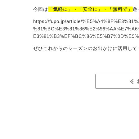
今回は
「気軽に」・「安全に」・「無料で」
遊
https://fupo.jp/article/%E5%A4%8F%
%81%BC%E3%81%86%E2%99%AA%E7%A6
E3%81%B3%EF%BC%86%E5%B7%9D%E9%
ぜひこれからのシーズンのお出かけに活用して