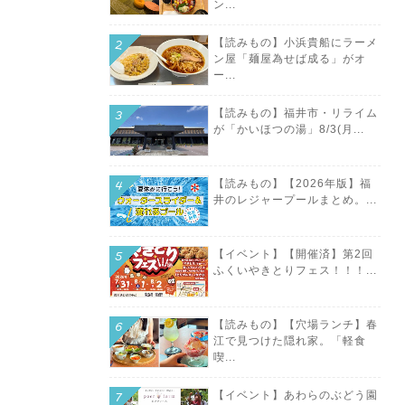
ン...
【読みもの】小浜貴船にラーメ
ン屋「麺屋為せば成る」がオ
ー...
【読みもの】福井市・リライム
が「かいほつの湯」8/3(月...
【読みもの】【2026年版】福
井のレジャープールまとめ。...
【イベント】【開催済】第2回
ふくいやきとりフェス！！！...
【読みもの】【穴場ランチ】春
江で見つけた隠れ家。「軽食
喫...
【イベント】あわらのぶどう園