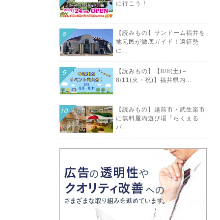
に行こう！
【読みもの】サンドーム福井を
地元民が徹底ガイド！遠征勢
に...
【読みもの】【8/8(土)～
8/11(火・祝)】福井県内...
【読みもの】越前市・武生楽市
に無料屋内遊び場「らくまる
パ...