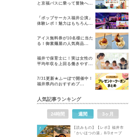
と京福バスに乗って冒険へ...
「ポップサーカス福井公演」
体験レポ！魅力はもちろん...
アイス無料券が10名様に当た
る！御素麺屋の人気商品...
福井で保育士に！実は女性の
平均年収を上回る働きやす...
7/31更新★ふーぽで開催中！
福井県内のおすすめプ...
人気記事ランキング
24時間
週間
3ヶ月
【読みもの】【レポ】福井市
「かいほつの湯」8/3オープ