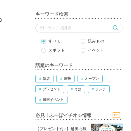
キーワード検索
3
%
すべて
読みもの
スポット
イベント
話題のキーワード
#
新店
#
運勢
#
オープン
#
プレゼント
#
そば
#
ランチ
#
週末イベント
必見！ふーぽイチオシ情報
PR
【プレゼント付♪】越美北線