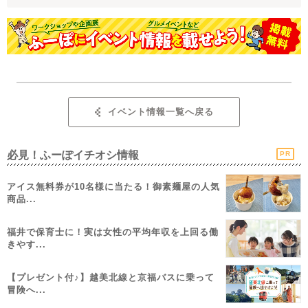
イベント情報一覧へ戻る
必見！ふーぽイチオシ情報
PR
アイス無料券が10名様に当たる！御素麺屋の人気
商品...
福井で保育士に！実は女性の平均年収を上回る働
きやす...
【プレゼント付♪】越美北線と京福バスに乗って
冒険へ...