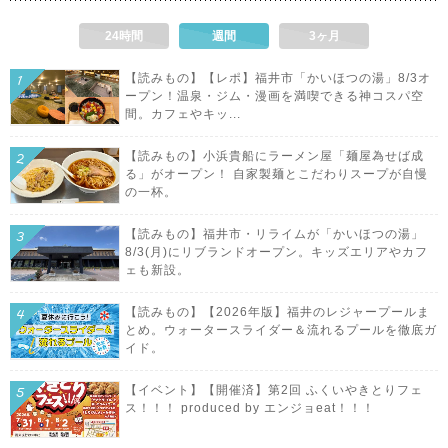
24時間
週間
3ヶ月
【読みもの】【レポ】福井市「かいほつの湯」8/3オ
ープン！温泉・ジム・漫画を満喫できる神コスパ空
間。カフェやキッ...
【読みもの】小浜貴船にラーメン屋「麺屋為せば成
る」がオープン！ 自家製麺とこだわりスープが自慢
の一杯。
【読みもの】福井市・リライムが「かいほつの湯」
8/3(月)にリブランドオープン。キッズエリアやカフ
ェも新設。
【読みもの】【2026年版】福井のレジャープールま
とめ。ウォータースライダー＆流れるプールを徹底ガ
イド。
【イベント】【開催済】第2回 ふくいやきとりフェ
ス！！！ produced by エンジョeat！！！