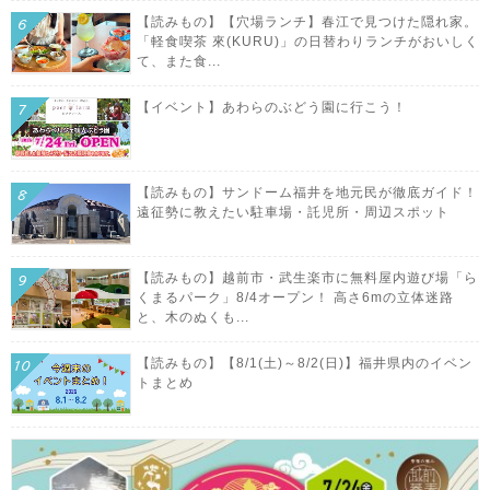
【読みもの】【穴場ランチ】春江で見つけた隠れ家。
「軽食喫茶 來(KURU)」の日替わりランチがおいしく
て、また食...
【イベント】あわらのぶどう園に行こう！
【読みもの】サンドーム福井を地元民が徹底ガイド！
遠征勢に教えたい駐車場・託児所・周辺スポット
【読みもの】越前市・武生楽市に無料屋内遊び場「ら
くまるパーク」8/4オープン！ 高さ6mの立体迷路
と、木のぬくも...
【読みもの】【8/1(土)～8/2(日)】福井県内のイベン
トまとめ