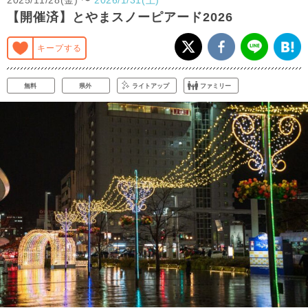
【開催済】とやまスノーピアード2026
キープする
無料
県外
ライトアップ
ファミリー