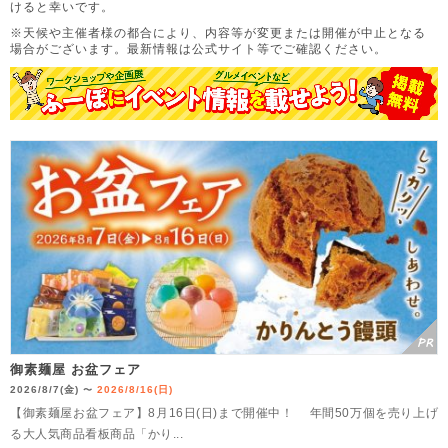
けると幸いです。
※天候や主催者様の都合により、内容等が変更または開催が中止となる
場合がございます。
最新情報は公式サイト等でご確認ください。
御素麺屋 お盆フェア
2026/8/7(金)
2026/8/16(日)
〜
【御素麺屋お盆フェア】8月16日(日)まで開催中！ 年間50万個を売り上げ
る大人気商品看板商品「かり...