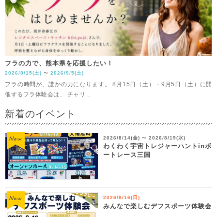
フラの力で、熊本県を応援したい！
2026/8/15(土)
2026/9/5(土)
〜
フラの時間が、誰かの力になります。 8月15日（土）・9月5日（土）に開
催するフラ体験会は、 チャリ...
新着のイベント
2026/8/14(金)
2026/8/19(水)
〜
わくわく宇宙トレジャーハントinボ
ートレース三国
2026/8/16(日)
みんなで楽しむデフスポーツ体験会