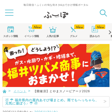
毎日発信！ふくいの旬な街ネタ&おでかけ情報ポータル
スポット
情報
イベント
情報
人気の記事
グルメ
読みもの
イベント
【開催済】とやまスノーピアード2026
☃ ☂ 福井県内の屋内あそび場まとめ。雨でもへっちゃら、
元気に遊ぼう♪ ☂ ☃
2025/11/28(金)
〜
2026/1/31(土)