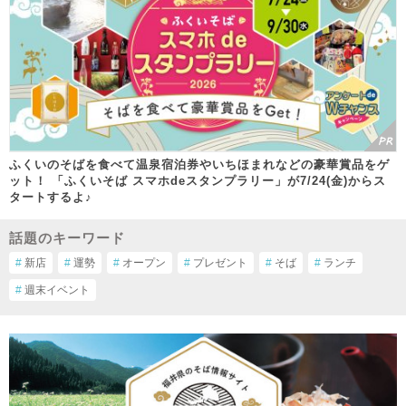
ふくいのそばを食べて温泉宿泊券やいちほまれなどの豪華賞品をゲ
ット！ 「ふくいそば スマホdeスタンプラリー」が7/24(金)からス
タートするよ♪
話題のキーワード
#
新店
#
運勢
#
オープン
#
プレゼント
#
そば
#
ランチ
#
週末イベント