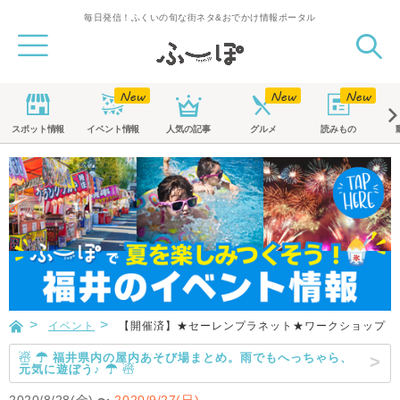
毎日発信！ふくいの旬な街ネタ&おでかけ情報ポータル
スポット
情報
イベント
情報
人気の記事
グルメ
読みもの
イベント
【開催済】★セーレンプラネット★ワークショップ「
☃ ☂ 福井県内の屋内あそび場まとめ。雨でもへっちゃら、
元気に遊ぼう♪ ☂ ☃
2020/8/28(金)
〜
2020/9/27(日)