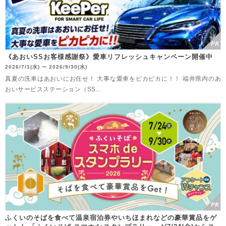
《あおいSSお客様感謝祭》愛車リフレッシュキャンペーン開催中
2026/7/1(水)
2026/9/30(水)
〜
真夏の洗車はあおいにお任せ！ 大事な愛車をピカピカに！！ 福井県内のあ
おいサービスステーション（SS...
ふくいのそばを食べて温泉宿泊券やいちほまれなどの豪華賞品をゲ