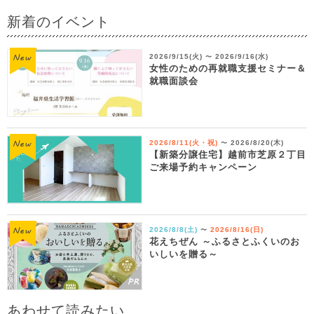
新着のイベント
2026/9/15(火)
2026/9/16(水)
〜
女性のための再就職支援セミナー＆
就職面談会
2026/8/11(火・祝)
2026/8/20(木)
〜
【新築分譲住宅】越前市芝原２丁目
ご来場予約キャンペーン
2026/8/8(土)
2026/8/16(日)
〜
花えちぜん ～ふるさとふくいのお
いしいを贈る～
あわせて読みたい