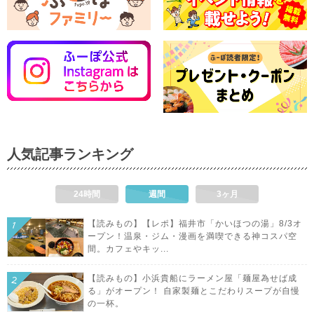
人気記事ランキング
24時間
週間
3ヶ月
【読みもの】【レポ】福井市「かいほつの湯」8/3オ
ープン！温泉・ジム・漫画を満喫できる神コスパ空
間。カフェやキッ...
【読みもの】小浜貴船にラーメン屋「麺屋為せば成
る」がオープン！ 自家製麺とこだわりスープが自慢
の一杯。