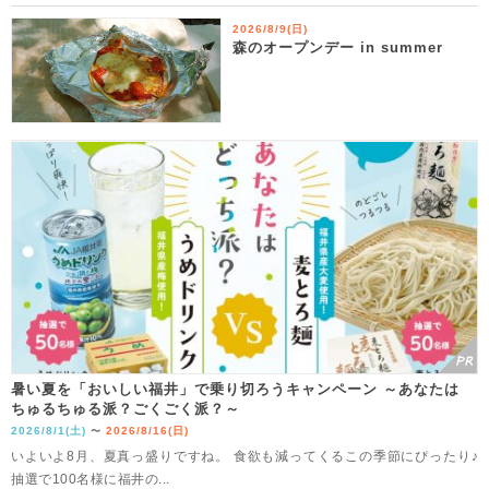
2026/8/9(日)
森のオープンデー in summer
暑い夏を「おいしい福井」で乗り切ろうキャンペーン ～あなたは
ちゅるちゅる派？ごくごく派？～
2026/8/1(土)
2026/8/16(日)
〜
いよいよ8月、夏真っ盛りですね。 食欲も減ってくるこの季節にぴったり♪
抽選で100名様に福井の...