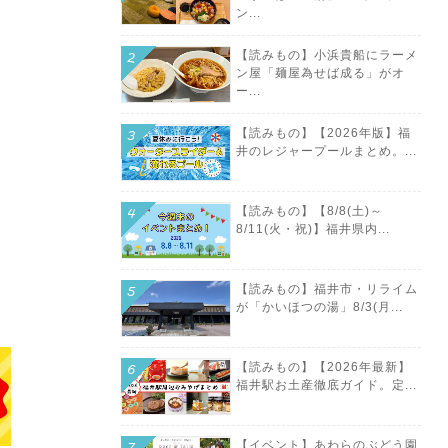
ン...
【読みもの】小浜貴船にラーメ
ン屋「麺屋為せば成る」がオ
ー...
【読みもの】【2026年版】福
井のレジャープールまとめ。...
【読みもの】【8/8(土)～
8/11(火・祝)】福井県内...
【読みもの】福井市・リライム
が「かいほつの湯」8/3(月...
【読みもの】【2026年最新】
福井駅お土産徹底ガイド。定...
【イベント】あわらのぶどう園