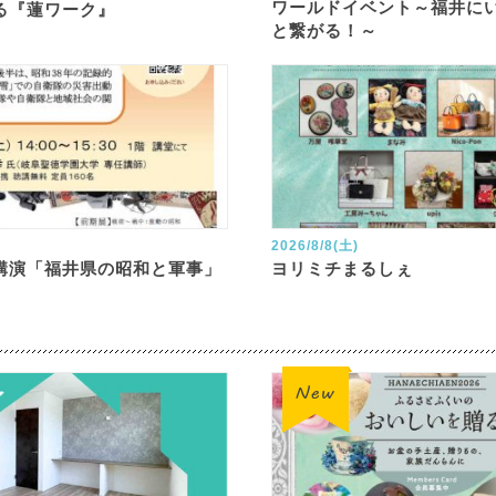
ワールドイベント～福井に
る『蓮ワーク』
と繋がる！～
2026/8/8(土)
講演「福井県の昭和と軍事」
ヨリミチまるしぇ