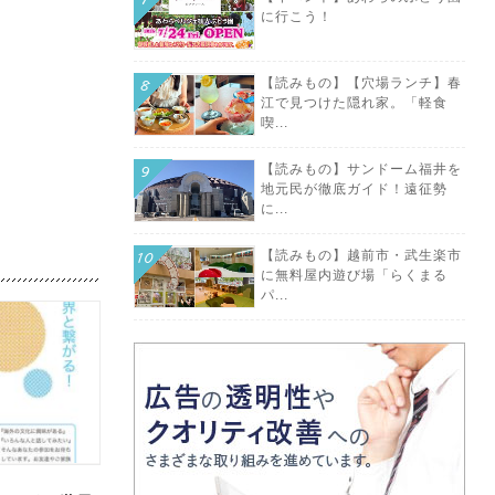
に行こう！
【読みもの】【穴場ランチ】春
江で見つけた隠れ家。「軽食
喫...
【読みもの】サンドーム福井を
地元民が徹底ガイド！遠征勢
に...
【読みもの】越前市・武生楽市
に無料屋内遊び場「らくまる
パ...