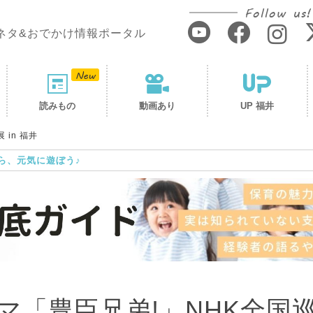
Follow us!
ネタ&おでかけ情報ポータル
読みもの
動画あり
UP 福井
in 福井
ら、元気に遊ぼう♪
マ「豊臣兄弟!」NHK全国