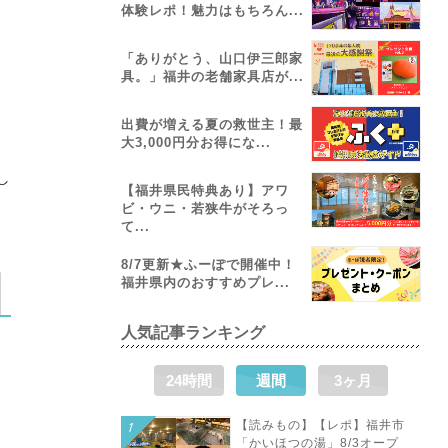
体験レポ！魅力はもちろん...
「ありがとう、山口伊三郎家
具。」福井の老舗家具店が...
出費が増える夏の救世主！最
大3,000円分お得にな...
し
【福井県民特典あり】アワ
ビ・ウニ・若狭牛がそろっ
て...
8/7更新★ふーぽで開催中！
福井県内のおすすめプレ...
人気記事ランキング
24時間
週間
3ヶ月
【読みもの】【レポ】福井市
「かいほつの湯」8/3オープ