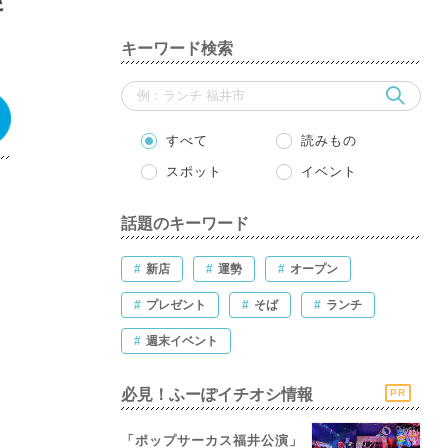
キーワード検索
すべて
読みもの
スポット
イベント
話題のキーワード
#
新店
#
運勢
#
オープン
#
プレゼント
#
そば
#
ランチ
#
週末イベント
必見！ふーぽイチオシ情報
PR
「ポップサーカス福井公演」