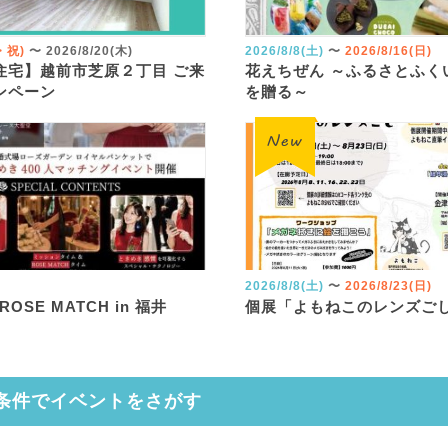
火・祝)
〜
2026/8/20(木)
2026/8/8(土)
〜
2026/8/16(日)
住宅】越前市芝原２丁目 ご来
花えちぜん ～ふるさとふく
ンペーン
を贈る～
2026/8/8(土)
〜
2026/8/23(日)
 ROSE MATCH in 福井
個展「よもねこのレンズご
条件でイベントをさがす