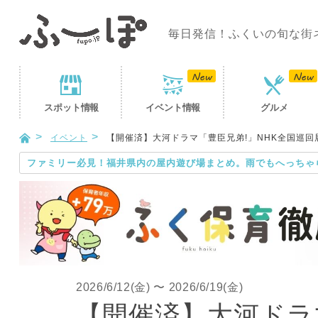
毎日発信！ふくいの旬な街
スポット
情報
イベント
情報
グルメ
イベント
【開催済】大河ドラマ「豊臣兄弟!」NHK全国巡回展 
ファミリー必見！福井県内の屋内遊び場まとめ。雨でもへっちゃ
2026/6/12(金)
〜
2026/6/19(金)
【開催済】大河ドラ