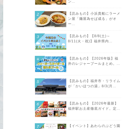
ン...
【読みもの】小浜貴船にラーメ
ン屋「麺屋為せば成る」がオ
ー...
【読みもの】【8/8(土)～
8/11(火・祝)】福井県内...
【読みもの】【2026年版】福
井のレジャープールまとめ。...
【読みもの】福井市・リライム
が「かいほつの湯」8/3(月...
【読みもの】【2026年最新】
福井駅お土産徹底ガイド。定...
【イベント】あわらのぶどう園