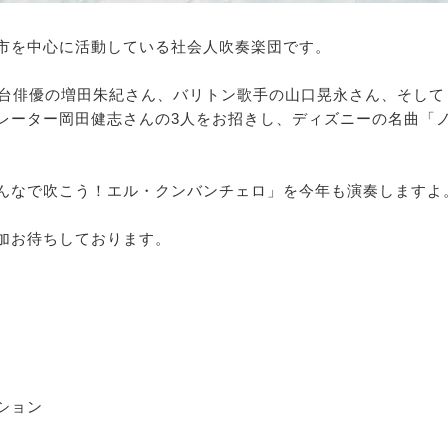
市を中心に活動している社会人吹奏楽団です。
舞台俳優の増田朱紀さん、バリトン歌手の山口晃永さん、そして
レーター岡田健志さんの3人をお招きし、ディズニーの名曲「
んなで吹こう！エル・クンバンチェロ」を今年も演奏しますよ
加お待ちしております。
り
ション