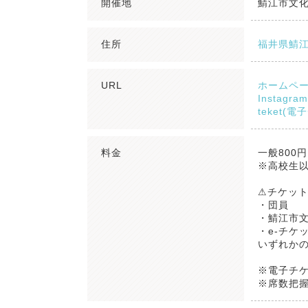
開催地
鯖江市文
住所
福井県鯖江
URL
ホームペ
Instagram
teket(
料金
一般800
※高校生以
⚠チケット
・団員
・鯖江市
・e-チケ
いずれか
※電子チ
※席数把