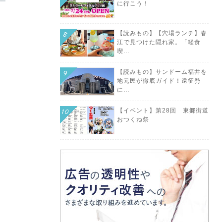
に行こう！
【読みもの】【穴場ランチ】春
江で見つけた隠れ家。「軽食
喫...
ノ
【読みもの】サンドーム福井を
地元民が徹底ガイド！遠征勢
に...
。
【イベント】第28回 東郷街道
おつくね祭