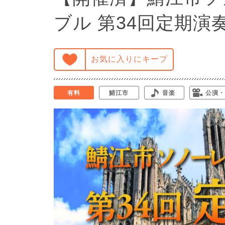
ブル 第34回定期演
お気に入りにキープ
有料
鯖江市
音楽
公演・