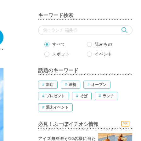
キーワード検索
すべて
読みもの
スポット
イベント
話題のキーワード
#
新店
#
運勢
#
オープン
#
プレゼント
#
そば
#
ランチ
#
週末イベント
必見！ふーぽイチオシ情報
PR
アイス無料券が10名様に当た