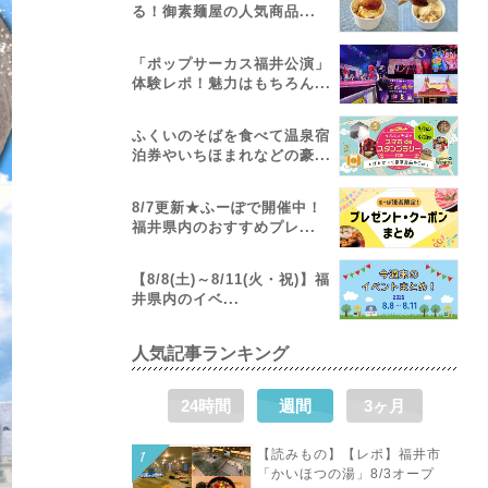
る！御素麺屋の人気商品...
「ポップサーカス福井公演」
体験レポ！魅力はもちろん...
ふくいのそばを食べて温泉宿
泊券やいちほまれなどの豪...
8/7更新★ふーぽで開催中！
福井県内のおすすめプレ...
【8/8(土)～8/11(火・祝)】福
井県内のイベ...
人気記事ランキング
24時間
週間
3ヶ月
【読みもの】【レポ】福井市
「かいほつの湯」8/3オープ