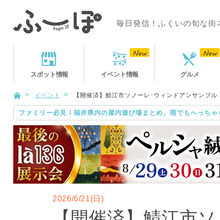
毎日発信！ふくいの旬な街
スポット
情報
イベント
情報
グルメ
イベント
【開催済】鯖江市ソノーレ･ウィンドアンサンブル 
ファミリー必見！福井県内の屋内遊び場まとめ。雨でもへっちゃ
2026/6/21(日)
【開催済】鯖江市ソ