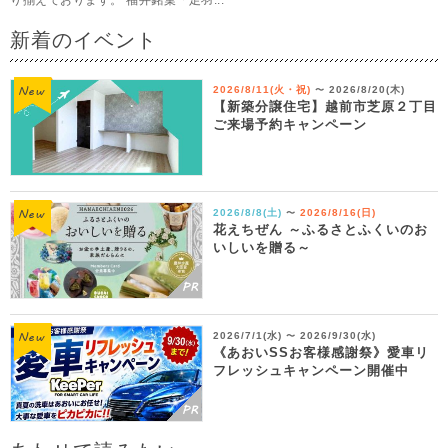
新着のイベント
2026/8/11(火・祝)
2026/8/20(木)
〜
【新築分譲住宅】越前市芝原２丁目
ご来場予約キャンペーン
2026/8/8(土)
2026/8/16(日)
〜
花えちぜん ～ふるさとふくいのお
いしいを贈る～
2026/7/1(水)
2026/9/30(水)
〜
《あおいSSお客様感謝祭》愛車リ
フレッシュキャンペーン開催中