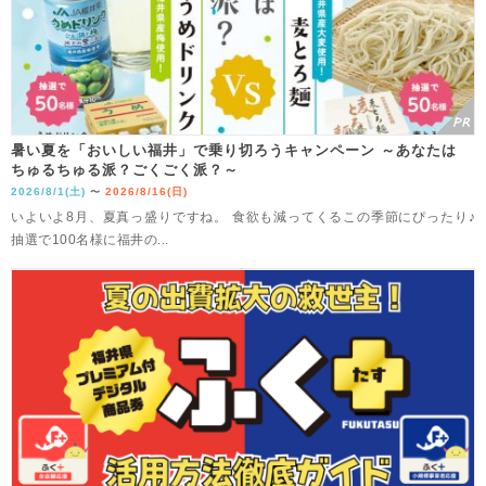
暑い夏を「おいしい福井」で乗り切ろうキャンペーン ～あなたは
ちゅるちゅる派？ごくごく派？～
2026/8/1(土)
2026/8/16(日)
〜
いよいよ8月、夏真っ盛りですね。 食欲も減ってくるこの季節にぴったり♪
抽選で100名様に福井の...