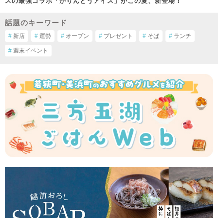
スの最強コラボ「かりんとうアイス」がこの夏、新登場！
話題のキーワード
#
新店
#
運勢
#
オープン
#
プレゼント
#
そば
#
ランチ
#
週末イベント