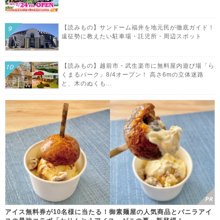
【読みもの】サンドーム福井を地元民が徹底ガイド！
遠征勢に教えたい駐車場・託児所・周辺スポット
【読みもの】越前市・武生楽市に無料屋内遊び場「ら
くまるパーク」8/4オープン！ 高さ6mの立体迷路
と、木のぬくも...
アイス無料券が10名様に当たる！御素麺屋の人気商品とバニラアイ