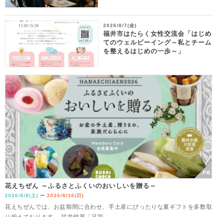
2026/8/7(金)
福井市はたらく女性交流会「はじめ
てのウェルビーイング～私とチーム
を整えるはじめの一歩～」
花えちぜん ～ふるさとふくいのおいしいを贈る～
2026/8/8(土)
2026/8/16(日)
〜
花えちぜんでは、お盆期間に合わせ、手土産にぴったりな夏ギフトを多数取
り揃えております。 福井銘菓「足羽...