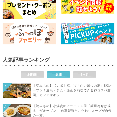
人気記事ランキング
24時間
週間
3ヶ月
【読みもの】【レポ】福井市「かいほつの湯」8/3オ
ープン！温泉・ジム・漫画を満喫できる神コスパ空
間。カフェやキッ...
【読みもの】小浜貴船にラーメン屋「麺屋為せば成
る」がオープン！ 自家製麺とこだわりスープが自慢
の一杯。