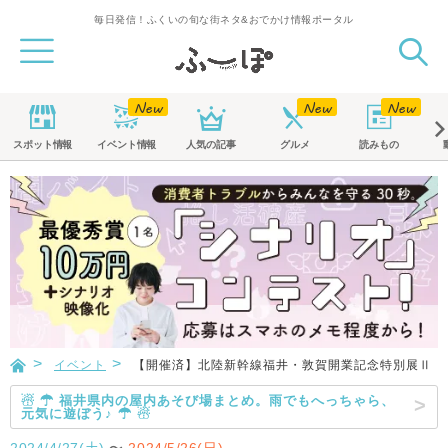
毎日発信！ふくいの旬な街ネタ&おでかけ情報ポータル
スポット
情報
イベント
情報
人気の記事
グルメ
読みもの
イベント
【開催済】北陸新幹線福井・敦賀開業記念特別展Ⅱ 
☃ ☂ 福井県内の屋内あそび場まとめ。雨でもへっちゃら、
元気に遊ぼう♪ ☂ ☃
2024/4/27(土)
〜
2024/5/26(日)