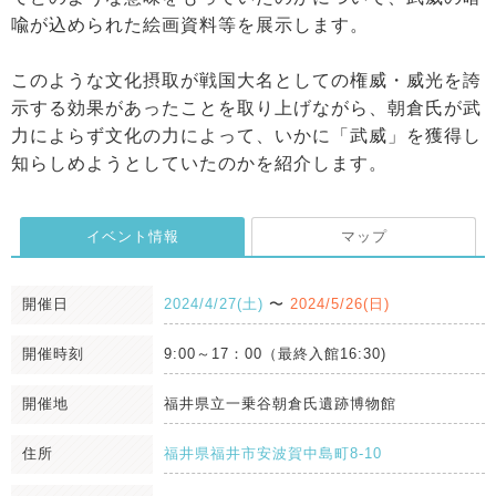
喩が込められた絵画資料等を展示します。
このような文化摂取が戦国大名としての権威・威光を誇
示する効果があったことを取り上げながら、朝倉氏が武
力によらず文化の力によって、いかに「武威」を獲得し
知らしめようとしていたのかを紹介します。
イベント情報
マップ
開催日
2024/4/27(土)
〜
2024/5/26(日)
開催時刻
9:00～17：00（最終入館16:30)
開催地
福井県立一乗谷朝倉氏遺跡博物館
住所
福井県福井市安波賀中島町8-10