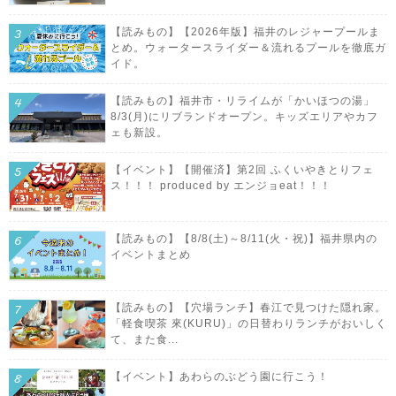
【読みもの】【2026年版】福井のレジャープールま
とめ。ウォータースライダー＆流れるプールを徹底ガ
イド。
【読みもの】福井市・リライムが「かいほつの湯」
8/3(月)にリブランドオープン。キッズエリアやカフ
ェも新設。
【イベント】【開催済】第2回 ふくいやきとりフェ
ス！！！ produced by エンジョeat！！！
【読みもの】【8/8(土)～8/11(火・祝)】福井県内の
イベントまとめ
【読みもの】【穴場ランチ】春江で見つけた隠れ家。
「軽食喫茶 來(KURU)」の日替わりランチがおいしく
て、また食...
【イベント】あわらのぶどう園に行こう！