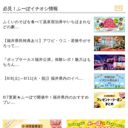
必見！ふーぽイチオシ情報
PR
ふくいのそばを食べて温泉宿泊券やいちほまれな
どの豪...
【福井県民特典あり】アワビ・ウニ・若狭牛がそ
ろって...
「ポップサーカス福井公演」体験レポ！魅力はも
ちろん...
【8/8(土)～8/11(火・祝)】福井県内のイベ...
8/7更新★ふーぽで開催中！福井県内のおすすめ
プレ...