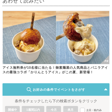
あわせて読みたい
アイス無料券が10名様に当たる！御素麺屋の人気商品とバニラアイ
スの最強コラボ「かりんとうアイス」がこの夏、新登場！
お好みの条件でイベントをさがす
条件をチェックしたら下の検索ボタンをクリック
開催中
1週間以内
今月
来月
のみ
土日・祝