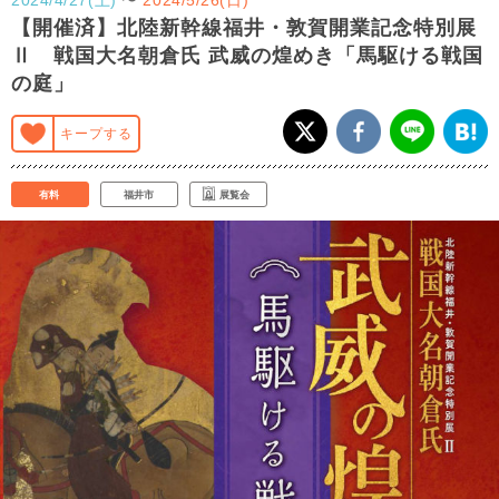
【開催済】北陸新幹線福井・敦賀開業記念特別展
Ⅱ 戦国大名朝倉氏 武威の煌めき「馬駆ける戦国
の庭」
キープする
有料
福井市
展覧会