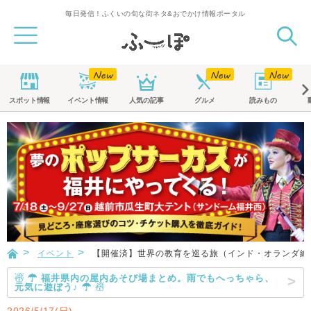
毎日発信！ふくいの旬な街ネタ&おでかけ情報ポータル
スポット
情報
イベント
情報
人気の記事
グルメ
読みもの
イベント
【開催済】世界の教育を巡る旅（インド・オランダ編
☃ ☂ 福井県内の屋内あそび場まとめ。雨でもへっちゃら、
元気に遊ぼう♪ ☂ ☃
2026/5/17(日)