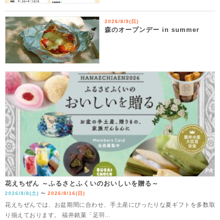
2026/8/9(日)
森のオープンデー in summer
花えちぜん ～ふるさとふくいのおいしいを贈る～
2026/8/8(土)
2026/8/16(日)
〜
花えちぜんでは、お盆期間に合わせ、手土産にぴったりな夏ギフトを多数取
り揃えております。 福井銘菓「足羽...