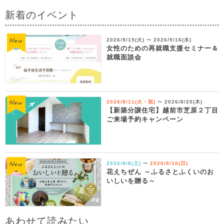
新着のイベント
2026/9/15(火)
2026/9/16(水)
〜
女性のための再就職支援セミナー＆
就職面談会
2026/8/11(火・祝)
2026/8/20(木)
〜
【新築分譲住宅】越前市芝原２丁目
ご来場予約キャンペーン
2026/8/8(土)
2026/8/16(日)
〜
花えちぜん ～ふるさとふくいのお
いしいを贈る～
あわせて読みたい