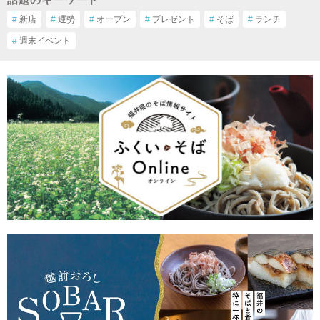
#
新店
#
運勢
#
オープン
#
プレゼント
#
そば
#
ランチ
#
週末イベント