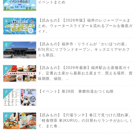
イベントまとめ
【読みもの】【2026年版】福井のレジャープールま
とめ。ウォータースライダー＆流れるプールを徹底ガ
イド。
【読みもの】福井市・リライムが「かいほつの湯」
8/3(月)にリブランドオープン。キッズエリアやカフ
ェも新設。
【読みもの】【2026年最新】福井駅お土産徹底ガイ
ド。定番お土産から最新お土産まで、買える場所、賞
味期限、値段、...
【イベント】第28回 東郷街道おつくね祭
【読みもの】【穴場ランチ】春江で見つけた隠れ家。
「軽食喫茶 來(KURU)」の日替わりランチがおいしく
て、また食...