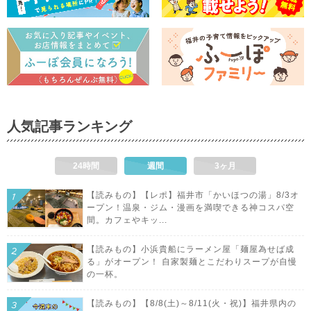
人気記事ランキング
24時間
週間
3ヶ月
【読みもの】【レポ】福井市「かいほつの湯」8/3オ
ープン！温泉・ジム・漫画を満喫できる神コスパ空
間。カフェやキッ...
【読みもの】小浜貴船にラーメン屋「麺屋為せば成
る」がオープン！ 自家製麺とこだわりスープが自慢
の一杯。
【読みもの】【8/8(土)～8/11(火・祝)】福井県内の