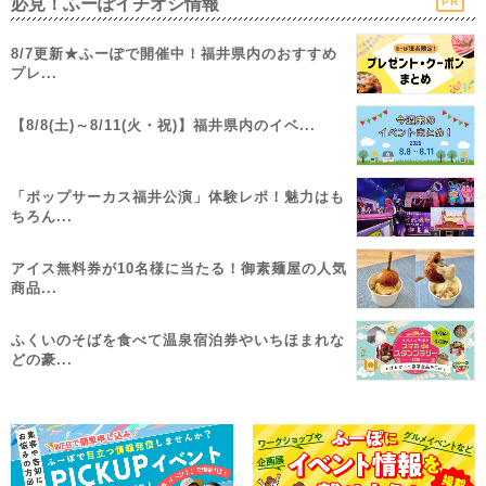
必見！ふーぽイチオシ情報
PR
8/7更新★ふーぽで開催中！福井県内のおすすめ
プレ...
【8/8(土)～8/11(火・祝)】福井県内のイベ...
「ポップサーカス福井公演」体験レポ！魅力はも
ちろん...
アイス無料券が10名様に当たる！御素麺屋の人気
商品...
ふくいのそばを食べて温泉宿泊券やいちほまれな
どの豪...