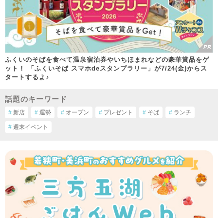
ふくいのそばを食べて温泉宿泊券やいちほまれなどの豪華賞品をゲ
ット！ 「ふくいそば スマホdeスタンプラリー」が7/24(金)からス
タートするよ♪
話題のキーワード
#
新店
#
運勢
#
オープン
#
プレゼント
#
そば
#
ランチ
#
週末イベント