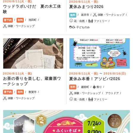
2026/8/11(火・祝)
2026/8/11(火・祝)
ウッドラボいけだ 夏の木工体
夏休みまつり2026
験
坂井市
体験・ワークショップ
無料
池田町
要予約
有料
花・自然
ファミリー
体験・ワークショップ
子どものみ
2026/8/11(火・祝)
2026/8/11(火・祝)
2026/8/16(日)
〜
お茶の香りを楽しむ、蔵書票ワ
夏休み本番！アソビバ2026
ークショップ
越前町
祭り
有料
敦賀市
要予約
有料
体験・ワークショップ
アウトドア
体験・ワークショップ
花・自然
ファミリー