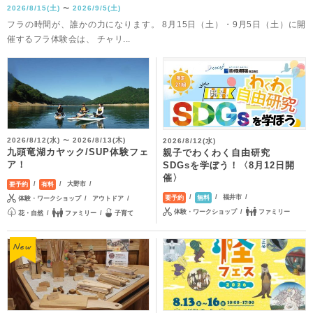
2026/8/15(土)
2026/9/5(土)
〜
フラの時間が、誰かの力になります。 8月15日（土）・9月5日（土）に開
催するフラ体験会は、 チャリ...
2026/8/12(水)
2026/8/13(木)
2026/8/12(水)
〜
九頭竜湖カヤック/SUP体験フェ
親子でわくわく自由研究
ア！
SDGsを学ぼう！〈8月12日開
催〉
大野市
要予約
有料
福井市
要予約
無料
体験・ワークショップ
アウトドア
体験・ワークショップ
ファミリー
花・自然
ファミリー
子育て