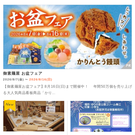
御素麺屋 お盆フェア
2026/8/7(金)
2026/8/16(日)
〜
【御素麺屋お盆フェア】8月16日(日)まで開催中！ 年間50万個を売り上げ
る大人気商品看板商品「かり...