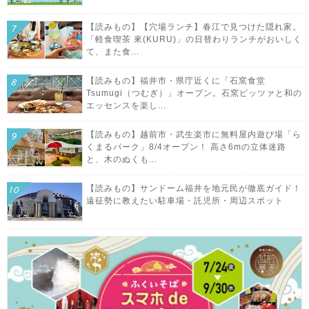
【読みもの】【穴場ランチ】春江で見つけた隠れ家。
「軽食喫茶 來(KURU)」の日替わりランチがおいしく
て、また食...
【読みもの】福井市・県庁近くに「石窯食堂
Tsumugi（つむぎ）」オープン。石窯ピッツァと和の
エッセンスを楽し...
【読みもの】越前市・武生楽市に無料屋内遊び場「ら
くまるパーク」8/4オープン！ 高さ6mの立体迷路
と、木のぬくも...
【読みもの】サンドーム福井を地元民が徹底ガイド！
遠征勢に教えたい駐車場・託児所・周辺スポット