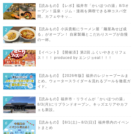
【読みもの】【レポ】福井市「かいほつの湯」8/3オ
ープン！温泉・ジム・漫画を満喫できる神コスパ空
間。カフェやキッ...
【読みもの】小浜貴船にラーメン屋「麺屋為せば成
る」がオープン！ 自家製麺とこだわりスープが自慢
の一杯。
【イベント】【開催済】第2回 ふくいやきとりフェ
ス！！！ produced by エンジョeat！！！
【読みもの】【2026年版】福井のレジャープールま
とめ。ウォータースライダー＆流れるプールを徹底ガ
イド。
【読みもの】福井市・リライムが「かいほつの湯」
8/3(月)にリブランドオープン。キッズエリアやカフ
ェも新設。
【読みもの】【8/1(土)～8/2(日)】福井県内のイベン
トまとめ