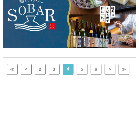
4
≪
<
2
3
5
6
>
≫