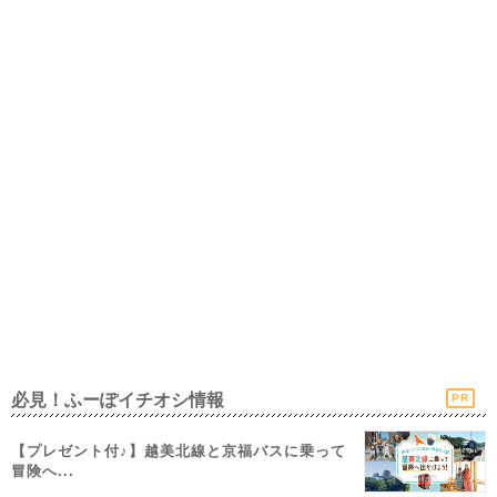
必見！ふーぽイチオシ情報
PR
【プレゼント付♪】越美北線と京福バスに乗って
冒険へ...