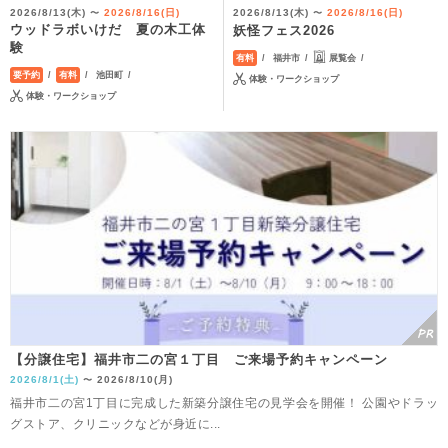
2026/8/13(木)
2026/8/16(日)
2026/8/13(木)
2026/8/16(日)
〜
〜
ウッドラボいけだ 夏の木工体
妖怪フェス2026
験
福井市
展覧会
有料
池田町
要予約
有料
体験・ワークショップ
体験・ワークショップ
【分譲住宅】福井市二の宮１丁目 ご来場予約キャンペーン
2026/8/1(土)
2026/8/10(月)
〜
福井市二の宮1丁目に完成した新築分譲住宅の見学会を開催！ 公園やドラッ
グストア、クリニックなどが身近に...