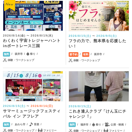
2026/8/14(金)
2026/8/19(水)
2026/8/15(土)
2026/9/5(土)
〜
〜
わくわく宇宙トレジャーハント
フラの力で、熊本県を応援した
inボートレース三国
い！
坂井市
祭り
坂井市
無料
要予約
有料
体験・ワークショップ
体験・ワークショップ
2026/8/15(土)
2026/8/16(日)
2026/8/15(土)
〜
サマーミュージックフェスティ
これき達⼈クラブ「けん⽟にチ
バル イン アフレア
ャレンジ︕」
あわら市
音楽
福井市
祭り
公演・映画
無料
無料
体験・ワークショップ
ファミリー
体験・ワークショップ
ファミリー