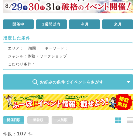
開催中
1週間以内
今月
来月
指定した条件
エリア：
期間：
キーワード：
ジャンル：
体験・ワークショップ
こだわり条件：
お好みの条件でイベントをさがす
開催日順
新着順
人気順
107
件数：
件