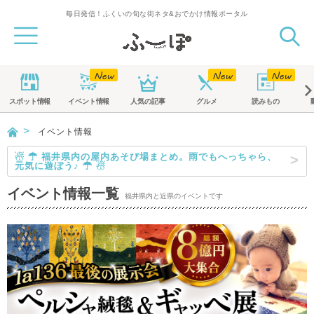
毎日発信！ふくいの旬な街ネタ&おでかけ情報ポータル
スポット
情報
イベント
情報
人気の記事
グルメ
読みもの
イベント情報
☃ ☂ 福井県内の屋内あそび場まとめ。雨でもへっちゃら、
元気に遊ぼう♪ ☂ ☃
イベント情報一覧
福井県内と近県のイベントです