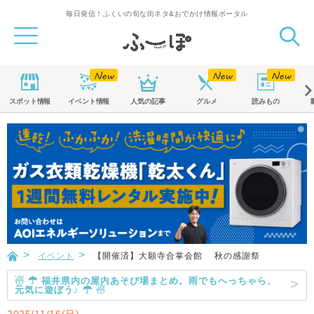
毎日発信！ふくいの旬な街ネタ&おでかけ情報ポータル
スポット
情報
イベント
情報
人気の記事
グルメ
読みもの
イベント
【開催済】大願寺合掌会館 秋の感謝祭
☃ ☂ 福井県内の屋内あそび場まとめ。雨でもへっちゃら、
元気に遊ぼう♪ ☂ ☃
2025/11/16(日)