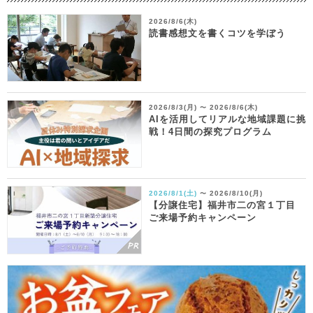
2026/8/6(木)
読書感想文を書くコツを学ぼう
2026/8/3(月)
2026/8/6(木)
〜
AIを活用してリアルな地域課題に挑
戦！4日間の探究プログラム
2026/8/1(土)
2026/8/10(月)
〜
【分譲住宅】福井市二の宮１丁目
ご来場予約キャンペーン