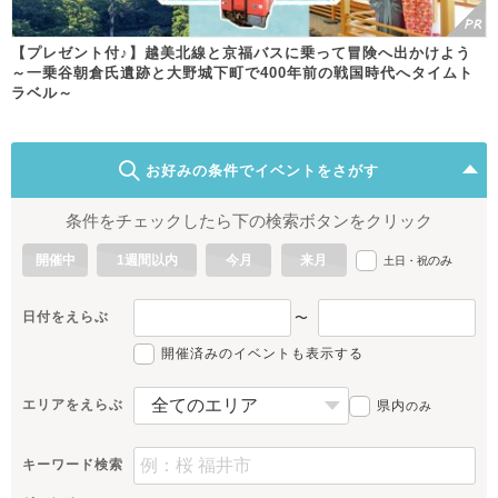
【プレゼント付♪】越美北線と京福バスに乗って冒険へ出かけよう
～一乗谷朝倉氏遺跡と大野城下町で400年前の戦国時代へタイムト
ラベル～
お好みの条件でイベントをさがす
条件をチェックしたら下の検索ボタンをクリック
開催中
1週間以内
今月
来月
のみ
土日・祝
日付をえらぶ
〜
開催済みのイベントも表示する
エリアをえらぶ
県内
のみ
キーワード検索