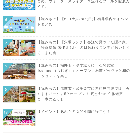
とめ。ウォータースライダー＆流れるプールを徹底ガ
イド。
【読みもの】【8/1(土)～8/2(日)】福井県内のイベン
トまとめ
【読みもの】【穴場ランチ】春江で見つけた隠れ家。
「軽食喫茶 來(KURU)」の日替わりランチがおいしく
て、また食...
【読みもの】福井市・県庁近くに「石窯食堂
Tsumugi（つむぎ）」オープン。石窯ピッツァと和の
エッセンスを楽し...
【読みもの】越前市・武生楽市に無料屋内遊び場「ら
くまるパーク」8/4オープン！ 高さ6mの立体迷路
と、木のぬくも...
【イベント】あわらのぶどう園に行こう！