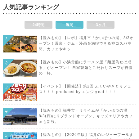
人気記事ランキング
24時間
週間
3ヶ月
【読みもの】【レポ】福井市「かいほつの湯」8/3オ
ープン！温泉・ジム・漫画を満喫できる神コスパ空
間。カフェやキッ...
【読みもの】小浜貴船にラーメン屋「麺屋為せば成
る」がオープン！ 自家製麺とこだわりスープが自慢
の一杯。
【イベント】【開催済】第2回 ふくいやきとりフェ
ス！！！ produced by エンジョeat！！！
【読みもの】福井市・リライムが「かいほつの湯」
8/3(月)にリブランドオープン。キッズエリアやカフ
ェも新設。
【読みもの】【2026年版】福井のレジャープールま