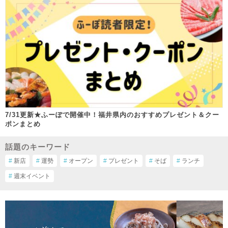
7/31更新★ふーぽで開催中！福井県内のおすすめプレゼント＆クー
ポンまとめ
話題のキーワード
#
新店
#
運勢
#
オープン
#
プレゼント
#
そば
#
ランチ
#
週末イベント