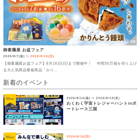
御素麺屋 お盆フェア
2026/8/7(金)
2026/8/16(日)
〜
【御素麺屋お盆フェア】8月16日(日)まで開催中！ 年間50万個を売り上げ
る大人気商品看板商品「かり...
新着のイベント
2026/8/14(金)
2026/8/19(水)
〜
わくわく宇宙トレジャーハントinボ
ートレース三国
2026/8/16(日)