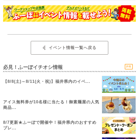
イベント情報一覧へ戻る
必見！ふーぽイチオシ情報
PR
【8/8(土)～8/11(火・祝)】福井県内のイベ...
アイス無料券が10名様に当たる！御素麺屋の人気
商品...
8/7更新★ふーぽで開催中！福井県内のおすすめ
プレ...