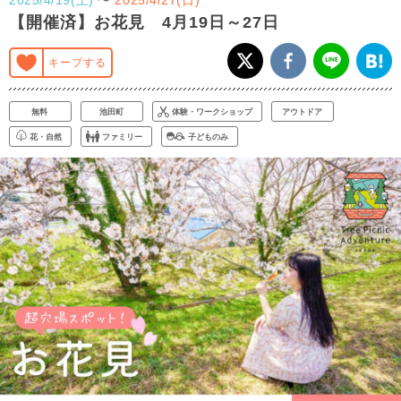
【開催済】お花見 4月19日～27日
キープする
無料
池田町
体験・ワークショップ
アウトドア
花・自然
ファミリー
子どものみ