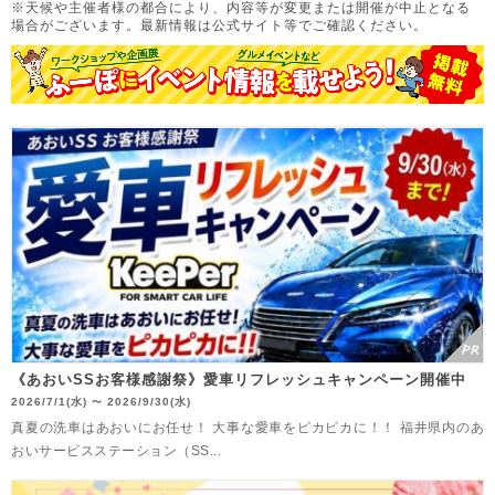
※天候や主催者様の都合により、内容等が変更または開催が中止となる
場合がございます。
最新情報は公式サイト等でご確認ください。
《あおいSSお客様感謝祭》愛車リフレッシュキャンペーン開催中
2026/7/1(水)
2026/9/30(水)
〜
真夏の洗車はあおいにお任せ！ 大事な愛車をピカピカに！！ 福井県内のあ
おいサービスステーション（SS...