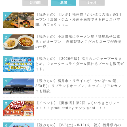
24時間
週間
3ヶ月
【読みもの】【レポ】福井市「かいほつの湯」8/3オ
ープン！温泉・ジム・漫画を満喫できる神コスパ空
間。カフェやキッ...
【読みもの】小浜貴船にラーメン屋「麺屋為せば成
る」がオープン！ 自家製麺とこだわりスープが自慢
の一杯。
【読みもの】【2026年版】福井のレジャープールま
とめ。ウォータースライダー＆流れるプールを徹底ガ
イド。
【読みもの】福井市・リライムが「かいほつの湯」
8/3(月)にリブランドオープン。キッズエリアやカフ
ェも新設。
【イベント】【開催済】第2回 ふくいやきとりフェ
ス！！！ produced by エンジョeat！！！
【読みもの】【8/8(土)～8/11(火・祝)】福井県内の