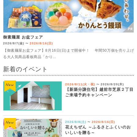
御素麺屋 お盆フェア
2026/8/7(金)
2026/8/16(日)
〜
【御素麺屋お盆フェア】8月16日(日)まで開催中！ 年間50万個を売り上げ
る大人気商品看板商品「かり...
新着のイベント
2026/8/11(火・祝)
2026/8/20(木)
〜
【新築分譲住宅】越前市芝原２丁目
ご来場予約キャンペーン
2026/8/8(土)
2026/8/16(日)
〜
花えちぜん ～ふるさとふくいのお
いしいを贈る～