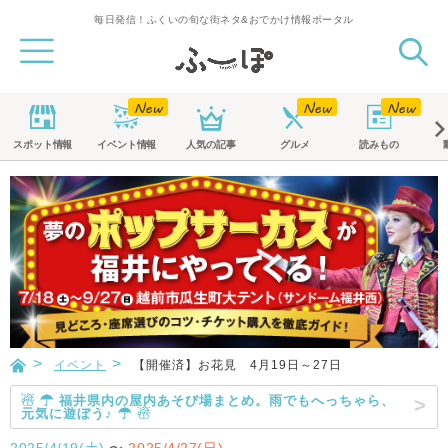
毎日発信！ふくいの旬な街ネタ&おでかけ情報ポータル
スポット
情報
イベント
情報
人気の記事
グルメ
読みもの
イベント
【開催済】お花見 4月19日～27日
☃ ☂ 福井県内の屋内あそび場まとめ。雨でもへっちゃら、
元気に遊ぼう♪ ☂ ☃
2025/4/19(土)
〜
2025/4/27(日)