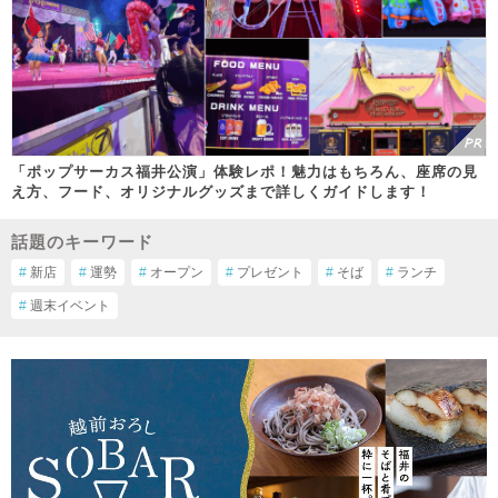
「ポップサーカス福井公演」体験レポ！魅力はもちろん、座席の見
え方、フード、オリジナルグッズまで詳しくガイドします！
話題のキーワード
#
新店
#
運勢
#
オープン
#
プレゼント
#
そば
#
ランチ
#
週末イベント