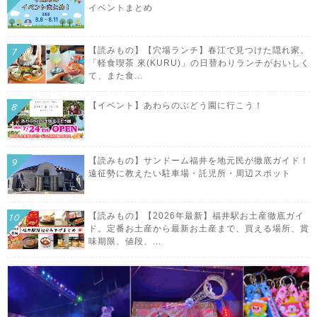
イベントまとめ
【読みもの】【穴場ランチ】春江で見つけた隠れ家。
「軽食喫茶 來(KURU)」の日替わりランチがおいしく
て、また食...
【イベント】あわらのぶどう園に行こう！
【読みもの】サンドーム福井を地元民が徹底ガイド！
遠征勢に教えたい駐車場・託児所・周辺スポット
【読みもの】【2026年最新】福井駅お土産徹底ガイ
ド。定番お土産から最新お土産まで、買える場所、賞
味期限、値段、...