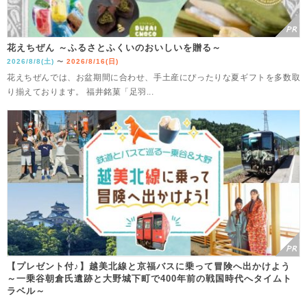
花えちぜん ～ふるさとふくいのおいしいを贈る～
2026/8/8(土)
2026/8/16(日)
〜
花えちぜんでは、お盆期間に合わせ、手土産にぴったりな夏ギフトを多数取
り揃えております。 福井銘菓「足羽...
【プレゼント付♪】越美北線と京福バスに乗って冒険へ出かけよう
～一乗谷朝倉氏遺跡と大野城下町で400年前の戦国時代へタイムト
ラベル～