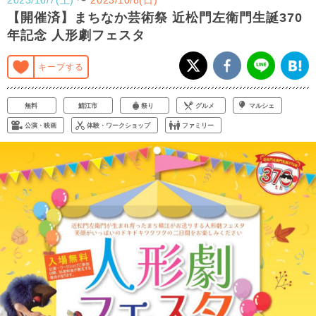
【開催済】まちなか芸術祭 近松門左衛門生誕370
年記念 人形劇フェスタ
キープする
無料
鯖江市
祭り
グルメ
マルシェ
公演・映画
体験・ワークショップ
ファミリー