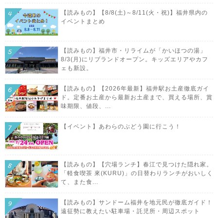
【読みもの】【8/8(土)～8/11(火・祝)】福井県内の
イベントまとめ
【読みもの】福井市・リライムが「かいほつの湯」
8/3(月)にリブランドオープン。キッズエリアやカフ
ェも新設。
【読みもの】【2026年最新】福井駅お土産徹底ガイ
ド。定番お土産から最新お土産まで、買える場所、賞
味期限、値段、...
【イベント】あわらのぶどう園に行こう！
【読みもの】【穴場ランチ】春江で見つけた隠れ家。
「軽食喫茶 來(KURU)」の日替わりランチがおいしく
て、また食...
【読みもの】サンドーム福井を地元民が徹底ガイド！
遠征勢に教えたい駐車場・託児所・周辺スポット