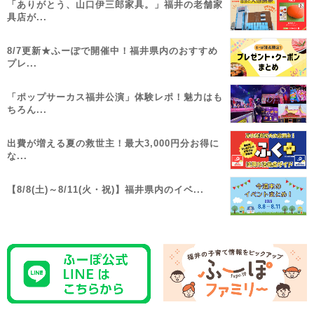
「ありがとう、山口伊三郎家具。」福井の老舗家
具店が...
8/7更新★ふーぽで開催中！福井県内のおすすめ
プレ...
「ポップサーカス福井公演」体験レポ！魅力はも
ちろん...
出費が増える夏の救世主！最大3,000円分お得に
な...
【8/8(土)～8/11(火・祝)】福井県内のイベ...