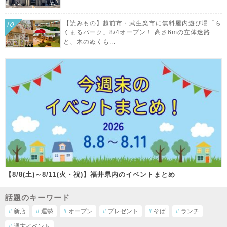
【読みもの】越前市・武生楽市に無料屋内遊び場「ら
くまるパーク」8/4オープン！ 高さ6mの立体迷路
と、木のぬくも...
【8/8(土)～8/11(火・祝)】福井県内のイベントまとめ
話題のキーワード
#
新店
#
運勢
#
オープン
#
プレゼント
#
そば
#
ランチ
#
週末イベント