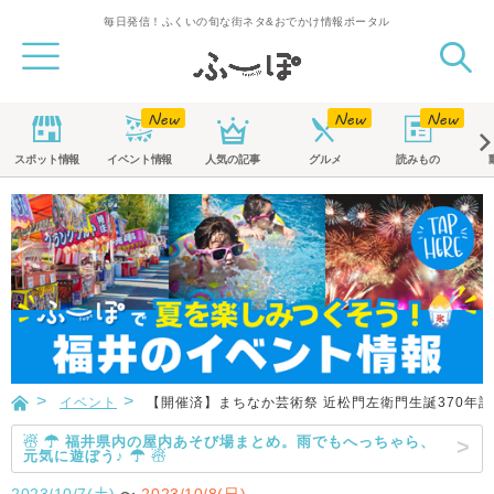
毎日発信！ふくいの旬な街ネタ&おでかけ情報ポータル
スポット
情報
イベント
情報
人気の記事
グルメ
読みもの
イベント
【開催済】まちなか芸術祭 近松門左衛門生誕370年記
☃ ☂ 福井県内の屋内あそび場まとめ。雨でもへっちゃら、
元気に遊ぼう♪ ☂ ☃
2023/10/7(土)
〜
2023/10/8(日)