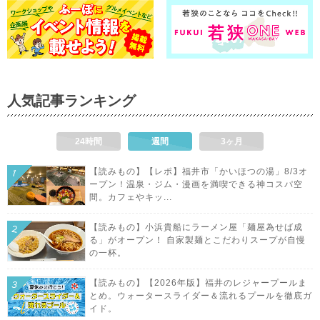
人気記事ランキング
24時間
週間
3ヶ月
【読みもの】【レポ】福井市「かいほつの湯」8/3オ
ープン！温泉・ジム・漫画を満喫できる神コスパ空
間。カフェやキッ...
【読みもの】小浜貴船にラーメン屋「麺屋為せば成
る」がオープン！ 自家製麺とこだわりスープが自慢
の一杯。
【読みもの】【2026年版】福井のレジャープールま
とめ。ウォータースライダー＆流れるプールを徹底ガ
イド。