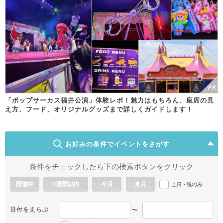
「ポップサーカス福井公演」体験レポ！魅力はもちろん、座席の見
え方、フード、オリジナルグッズまで詳しくガイドします！
お好みの条件でイベントをさがす
条件をチェックしたら下の検索ボタンをクリック
開催中
1週間以内
今月
来月
のみ
土日・祝
日付をえらぶ
〜