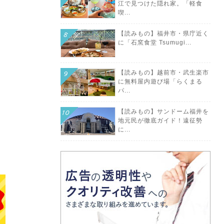
江で見つけた隠れ家。「軽食
喫...
【読みもの】福井市・県庁近く
に「石窯食堂 Tsumugi...
【読みもの】越前市・武生楽市
に無料屋内遊び場「らくまる
パ...
【読みもの】サンドーム福井を
地元民が徹底ガイド！遠征勢
に...