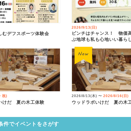
2026/9/13(日)
ピンチはチャンス！ 物価
しむデフスポーツ体験会
ぶ地球も私も心地いい暮ら
火・祝)
2026/8/13(木)
〜
2026/8/16(日)
いけだ 夏の木工体験
ウッドラボいけだ 夏の木
条件でイベントをさがす