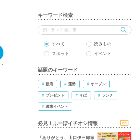
キーワード検索
すべて
読みもの
スポット
イベント
話題のキーワード
#
新店
#
運勢
#
オープン
#
プレゼント
#
そば
#
ランチ
#
週末イベント
必見！ふーぽイチオシ情報
PR
「ありがとう、山口伊三郎家