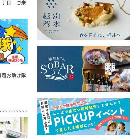
１丁目 ご来
宿題お助け隊