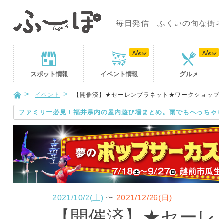
毎日発信！ふくいの旬な街
スポット
情報
イベント
情報
グルメ
イベント
【開催済】★セーレンプラネット★ワークショッ
ファミリー必見！福井県内の屋内遊び場まとめ。雨でもへっちゃ
2021/10/2(土)
〜
2021/12/26(日)
【開催済】★セーレ