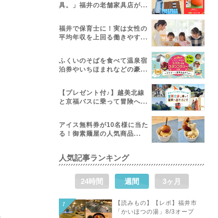
具。」福井の老舗家具店が...
福井で保育士に！実は女性の
平均年収を上回る働きやす...
ふくいのそばを食べて温泉宿
泊券やいちほまれなどの豪...
【プレゼント付♪】越美北線
と京福バスに乗って冒険へ...
アイス無料券が10名様に当た
る！御素麺屋の人気商品...
人気記事ランキング
24時間
週間
3ヶ月
【読みもの】【レポ】福井市
「かいほつの湯」8/3オープ