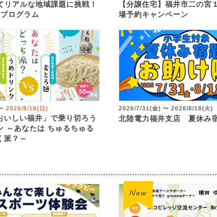
してリアルな地域課題に挑戦！
【分譲住宅】福井市二の宮
究プログラム
場予約キャンペーン
〜
2026/8/16(日)
2026/7/31(金)
〜
2026/8/18(火)
おいしい福井」で乗り切ろう
北陸電力福井支店 夏休み
ン ～あなたは ちゅるちゅる
く派？～