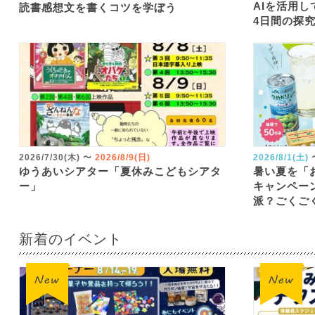
AIを活用
読書感想文を書くコツを学ぼう
4日間の探
2026/7/30(木)
〜
2026/8/9(日)
2026/8/1(土)
ゆうあいシアター「夏休みこどもシアタ
暑い夏を「
ー」
キャンペー
派？ごくご
新着のイベント