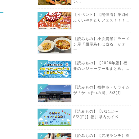
ン...
【イベント】【開催済】第2回
ふくいやきとりフェス！！！...
【読みもの】小浜貴船にラーメ
ン屋「麺屋為せば成る」がオ
ー...
【読みもの】【2026年版】福
井のレジャープールまとめ。...
【読みもの】福井市・リライム
が「かいほつの湯」8/3(月...
【読みもの】【8/1(土)～
8/2(日)】福井県内のイベ...
【読みもの】【穴場ランチ】春