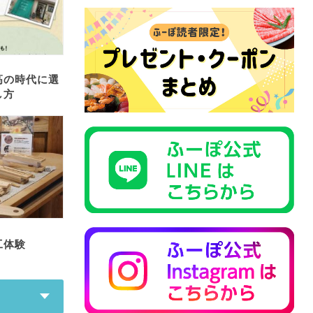
高の時代に選
し方
工体験