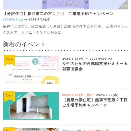
【分譲住宅】福井市二の宮１丁目 ご来場予約キャンペーン
2026/8/1(土)
2026/8/10(月)
〜
福井市二の宮1丁目に完成した新築分譲住宅の見学会を開催！ 公園やドラッ
グストア、クリニックなどが身近に...
新着のイベント
2026/9/15(火)
2026/9/16(水)
〜
女性のための再就職支援セミナー＆
就職面談会
2026/8/11(火・祝)
2026/8/20(木)
〜
【新築分譲住宅】越前市芝原２丁目
ご来場予約キャンペーン
2026/8/8(土)
2026/8/16(日)
〜