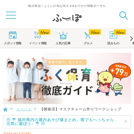
毎日発信！ふくいの旬な街ネタ&おでかけ情報ポータル
スポット
情報
イベント
情報
人気の記事
グルメ
読みもの
イベント
【開催済】マスクチャーム作りワークショップ
☃ ☂ 福井県内の屋内あそび場まとめ。雨でもへっちゃら、
元気に遊ぼう♪ ☂ ☃
2021/6/13(日)