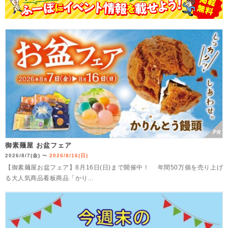
御素麺屋 お盆フェア
2026/8/7(金)
2026/8/16(日)
〜
【御素麺屋お盆フェア】8月16日(日)まで開催中！ 年間50万個を売り上げ
る大人気商品看板商品「かり...