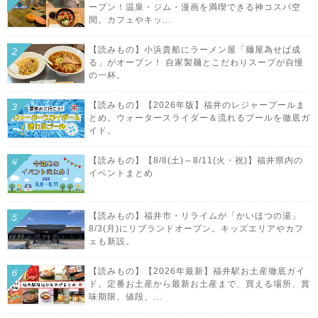
ープン！温泉・ジム・漫画を満喫できる神コスパ空
間。カフェやキッ...
【読みもの】小浜貴船にラーメン屋「麺屋為せば成
る」がオープン！ 自家製麺とこだわりスープが自慢
の一杯。
【読みもの】【2026年版】福井のレジャープールま
とめ。ウォータースライダー＆流れるプールを徹底ガ
イド。
【読みもの】【8/8(土)～8/11(火・祝)】福井県内の
イベントまとめ
【読みもの】福井市・リライムが「かいほつの湯」
8/3(月)にリブランドオープン。キッズエリアやカフ
ェも新設。
【読みもの】【2026年最新】福井駅お土産徹底ガイ
ド。定番お土産から最新お土産まで、買える場所、賞
味期限、値段、...