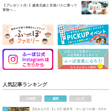
【プレゼント付♪】越美北線と京福バスに乗って
冒険へ...
人気記事ランキング
24時間
週間
3ヶ月
【読みもの】【レポ】福井市「かいほつの湯」8/3オ