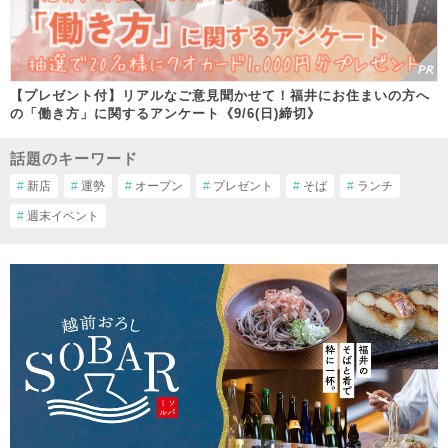
【プレゼント付】リアルなご意見聞かせて！福井にお住まいの方へ
の「働き方」に関するアンケート《9/6(日)締切》
話題のキーワード
#
新店
#
運勢
#
オープン
#
プレゼント
#
そば
#
ランチ
#
週末イベント