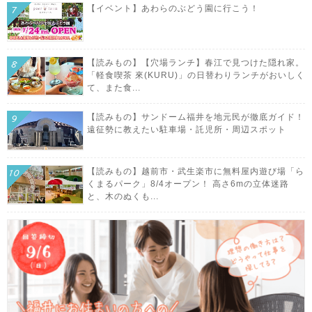
【イベント】あわらのぶどう園に行こう！
【読みもの】【穴場ランチ】春江で見つけた隠れ家。
「軽食喫茶 來(KURU)」の日替わりランチがおいしく
て、また食...
【読みもの】サンドーム福井を地元民が徹底ガイド！
遠征勢に教えたい駐車場・託児所・周辺スポット
【読みもの】越前市・武生楽市に無料屋内遊び場「ら
くまるパーク」8/4オープン！ 高さ6mの立体迷路
と、木のぬくも...