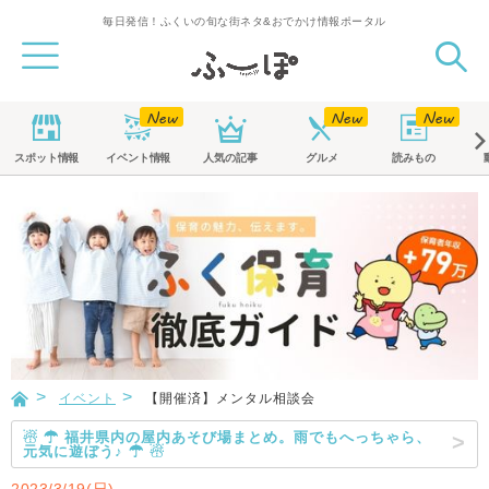
毎日発信！ふくいの旬な街ネタ&おでかけ情報ポータル
スポット
情報
イベント
情報
人気の記事
グルメ
読みもの
イベント
【開催済】メンタル相談会
☃ ☂ 福井県内の屋内あそび場まとめ。雨でもへっちゃら、
元気に遊ぼう♪ ☂ ☃
2023/3/19(日)