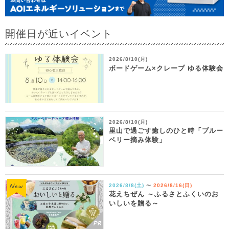
開催日が近いイベント
2026/8/10(月)
ボードゲーム×クレープ ゆる体験会
2026/8/10(月)
里山で過ごす癒しのひと時「ブルー
ベリー摘み体験」
2026/8/8(土)
2026/8/16(日)
〜
花えちぜん ～ふるさとふくいのお
いしいを贈る～