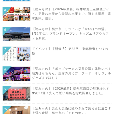
【読みもの】【2026年最新】福井駅お土産徹底ガイ
ド。定番お土産から最新お土産まで、買える場所、賞
味期限、値段、...
【読みもの】福井市・リライムが「かいほつの湯」
8/3(月)にリブランドオープン。キッズエリアやカフ
ェも新設。
【イベント】【開催済】第28回 東郷街道おつくね
祭
【読みもの】「ポップサーカス福井公演」体験レポ！
魅力はもちろん、座席の見え方、フード、オリジナル
グッズまで詳しく...
【読みもの】【2026最新】福井駅西口の駐車場おす
すめ27選！安くて近い場所を徹底調査しました。
【読みもの】美食と美酒に癒やされて気ままに過ごす
上質な時間。福井市の「まちの都」。