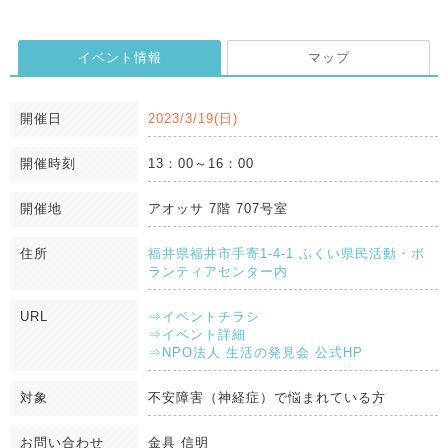
イベント情報
マップ
開催日
2023/3/19(日)
開催時刻
13：00～16：00
開催地
アオッサ 7階 707号室
住所
福井県福井市手寄1-4-1 ふくい県民活動・ボ
ランティアセンター内
URL
⇒イベントチラシ
⇒イベント詳細
⇒NPO法人 生活の発見会 公式HP
対象
不安障害（神経症）で悩まれている方
お問い合わせ
金具 信明