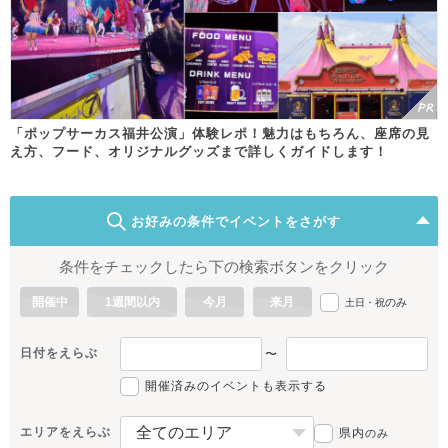
「ポップサーカス福井公演」体験レポ！魅力はもちろん、座席の見
え方、フード、オリジナルグッズまで詳しくガイドします！
お好みの条件でイベントをさがす
条件をチェックしたら下の検索ボタンをクリック
開催中
1週間以内
今月
来月
のみ
土日・祝
日付をえらぶ
〜
開催済みのイベントも表示する
エリアをえらぶ
県内
のみ