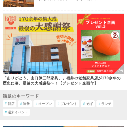
「ありがとう、山口伊三郎家具。」福井の老舗家具店が170余年の
歴史に幕。最後の大感謝祭へ！【プレゼント企画付】
話題のキーワード
#
新店
#
運勢
#
オープン
#
プレゼント
#
そば
#
ランチ
#
週末イベント