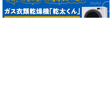
「ありがとう、山口伊三郎家具。」福井の老舗家具店が170余年の
歴史に幕。最後の大感謝祭へ！【プレゼント企画付】