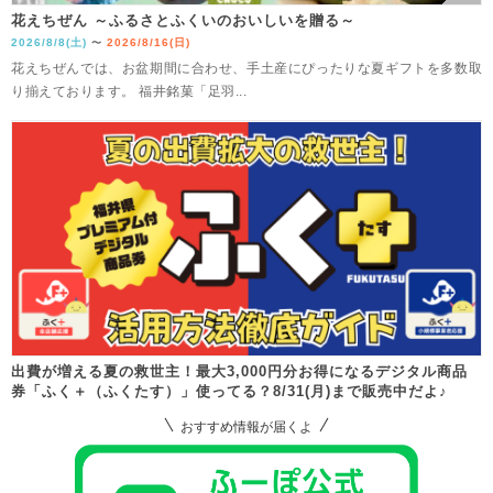
花えちぜん ～ふるさとふくいのおいしいを贈る～
2026/8/8(土)
2026/8/16(日)
〜
花えちぜんでは、お盆期間に合わせ、手土産にぴったりな夏ギフトを多数取
り揃えております。 福井銘菓「足羽...
出費が増える夏の救世主！最大3,000円分お得になるデジタル商品
券「ふく＋（ふくたす）」使ってる？8/31(月)まで販売中だよ♪
おすすめ情報が届くよ