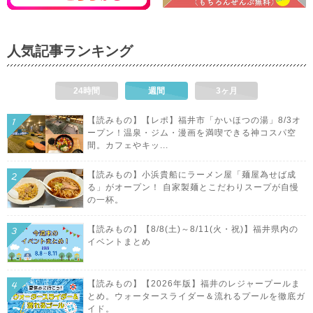
人気記事ランキング
24時間
週間
3ヶ月
【読みもの】【レポ】福井市「かいほつの湯」8/3オ
ープン！温泉・ジム・漫画を満喫できる神コスパ空
間。カフェやキッ...
【読みもの】小浜貴船にラーメン屋「麺屋為せば成
る」がオープン！ 自家製麺とこだわりスープが自慢
の一杯。
【読みもの】【8/8(土)～8/11(火・祝)】福井県内の
イベントまとめ
【読みもの】【2026年版】福井のレジャープールま
とめ。ウォータースライダー＆流れるプールを徹底ガ
イド。