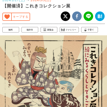
【開催済】これきコレクション展
キープする
無料
福井市
展覧会
ファミリー
子育て