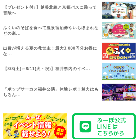
【プレゼント付♪】越美北線と京福バスに乗って
冒険へ...
ふくいのそばを食べて温泉宿泊券やいちほまれな
どの豪...
出費が増える夏の救世主！最大3,000円分お得に
な...
【8/8(土)～8/11(火・祝)】福井県内のイベ...
「ポップサーカス福井公演」体験レポ！魅力はも
ちろん...