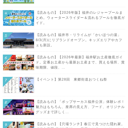
【読みもの】【2026年版】福井のレジャープールま
とめ。ウォータースライダー＆流れるプールを徹底ガ
イド。
【読みもの】福井市・リライムが「かいほつの湯」
8/3(月)にリブランドオープン。キッズエリアやカフ
ェも新設。
【読みもの】【2026年最新】福井駅お土産徹底ガイ
ド。定番お土産から最新お土産まで、買える場所、賞
味期限、値段、...
【イベント】第28回 東郷街道おつくね祭
【読みもの】「ポップサーカス福井公演」体験レポ！
魅力はもちろん、座席の見え方、フード、オリジナル
グッズまで詳しく...
【読みもの】【穴場ランチ】春江で見つけた隠れ家。