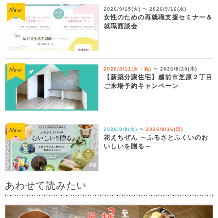
2026/9/15(火)
2026/9/16(水)
〜
女性のための再就職支援セミナー＆
就職面談会
2026/8/11(火・祝)
2026/8/20(木)
〜
【新築分譲住宅】越前市芝原２丁目
ご来場予約キャンペーン
2026/8/8(土)
2026/8/16(日)
〜
花えちぜん ～ふるさとふくいのお
いしいを贈る～
あわせて読みたい