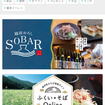
#
新店
#
運勢
#
オープン
#
プレゼント
#
そば
#
ランチ
#
週末イベント