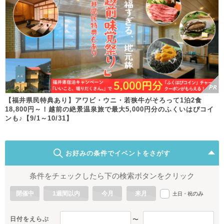
【福井県民特典あり】アワビ・ウニ・若狭牛がそろって1泊2食
18,800円～！越前の絶景温泉旅で最大5,000円分のふくいはぴコイ
ンも♪【9/1～10/31】
お好みの条件でイベントをさがす
条件をチェックしたら下の検索ボタンをクリック
開催中
1週間以内
今月
来月
のみ
土日・祝
日付をえらぶ
〜