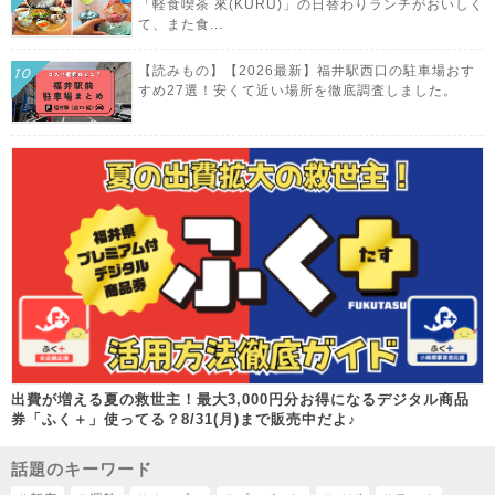
「軽食喫茶 來(KURU)」の日替わりランチがおいしく
て、また食...
【読みもの】【2026最新】福井駅西口の駐車場おす
すめ27選！安くて近い場所を徹底調査しました。
出費が増える夏の救世主！最大3,000円分お得になるデジタル商品
券「ふく＋」使ってる？8/31(月)まで販売中だよ♪
話題のキーワード