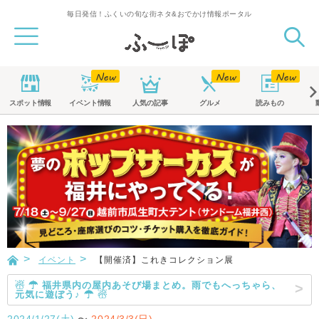
毎日発信！ふくいの旬な街ネタ&おでかけ情報ポータル
スポット
情報
イベント
情報
人気の記事
グルメ
読みもの
イベント
【開催済】これきコレクション展
☃ ☂ 福井県内の屋内あそび場まとめ。雨でもへっちゃら、
元気に遊ぼう♪ ☂ ☃
2024/1/27(土)
〜
2024/3/3(日)