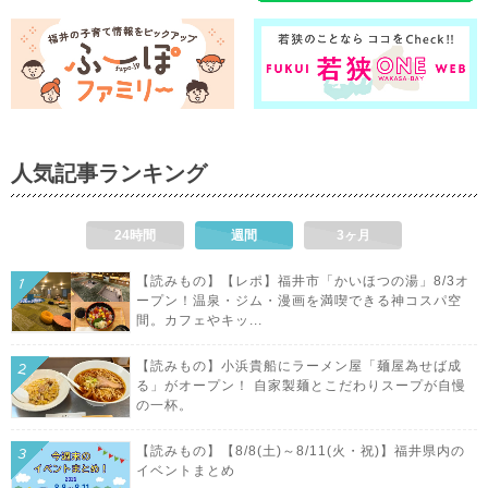
人気記事ランキング
24時間
週間
3ヶ月
【読みもの】【レポ】福井市「かいほつの湯」8/3オ
ープン！温泉・ジム・漫画を満喫できる神コスパ空
間。カフェやキッ...
【読みもの】小浜貴船にラーメン屋「麺屋為せば成
る」がオープン！ 自家製麺とこだわりスープが自慢
の一杯。
【読みもの】【8/8(土)～8/11(火・祝)】福井県内の
イベントまとめ