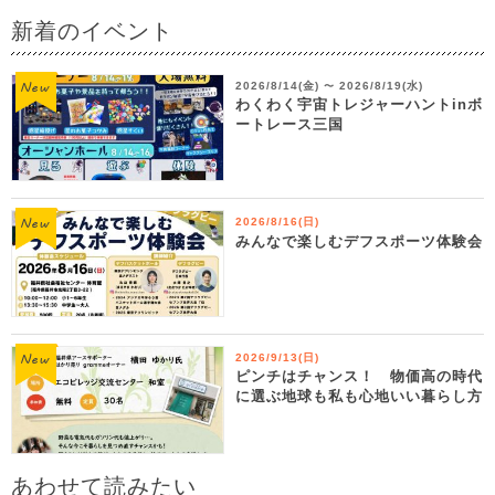
新着のイベント
2026/8/14(金)
2026/8/19(水)
〜
わくわく宇宙トレジャーハントinボ
ートレース三国
2026/8/16(日)
みんなで楽しむデフスポーツ体験会
2026/9/13(日)
ピンチはチャンス！ 物価高の時代
に選ぶ地球も私も心地いい暮らし方
あわせて読みたい