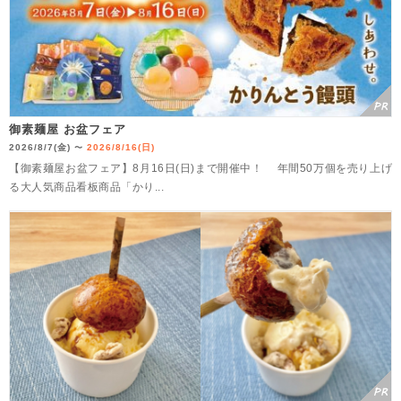
御素麺屋 お盆フェア
2026/8/7(金)
2026/8/16(日)
〜
【御素麺屋お盆フェア】8月16日(日)まで開催中！ 年間50万個を売り上げ
る大人気商品看板商品「かり...