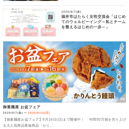
2026/8/7(金)
福井市はたらく女性交流会「はじめ
てのウェルビーイング～私とチーム
を整えるはじめの一歩～」
御素麺屋 お盆フェア
2026/8/7(金)
2026/8/16(日)
〜
【御素麺屋お盆フェア】8月16日(日)まで開催中！ 年間50万個を売り上げ
る大人気商品看板商品「かり...