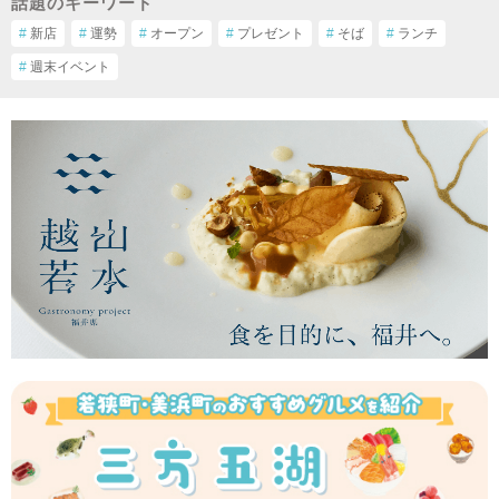
話題のキーワード
#
新店
#
運勢
#
オープン
#
プレゼント
#
そば
#
ランチ
#
週末イベント