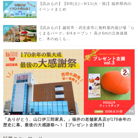
【読みもの】【8/8(土)～8/11(火・祝)】福井県内の
イベントまとめ
【読みもの】越前市・武生楽市に無料屋内遊び場「ら
くまるパーク」8/4オープン！ 高さ6mの立体迷路
と、木のぬくも...
「ありがとう、山口伊三郎家具。」福井の老舗家具店が170余年の
歴史に幕。最後の大感謝祭へ！【プレゼント企画付】