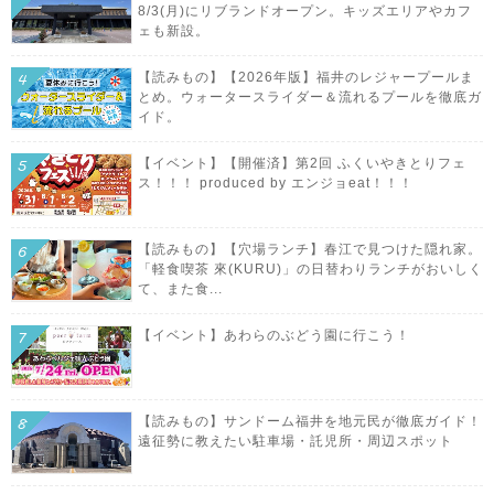
8/3(月)にリブランドオープン。キッズエリアやカフ
ェも新設。
【読みもの】【2026年版】福井のレジャープールま
とめ。ウォータースライダー＆流れるプールを徹底ガ
イド。
【イベント】【開催済】第2回 ふくいやきとりフェ
ス！！！ produced by エンジョeat！！！
【読みもの】【穴場ランチ】春江で見つけた隠れ家。
「軽食喫茶 來(KURU)」の日替わりランチがおいしく
て、また食...
【イベント】あわらのぶどう園に行こう！
【読みもの】サンドーム福井を地元民が徹底ガイド！
遠征勢に教えたい駐車場・託児所・周辺スポット