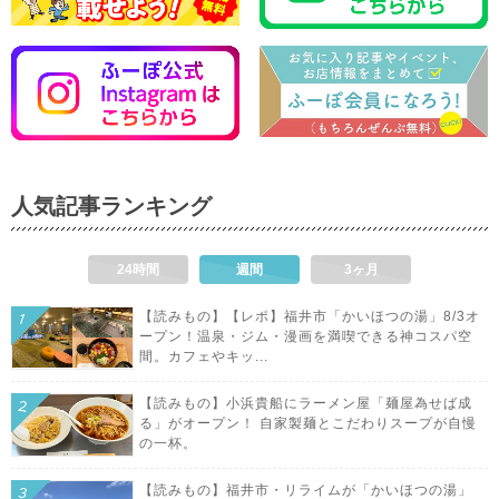
人気記事ランキング
24時間
週間
3ヶ月
【読みもの】【レポ】福井市「かいほつの湯」8/3オ
ープン！温泉・ジム・漫画を満喫できる神コスパ空
間。カフェやキッ...
【読みもの】小浜貴船にラーメン屋「麺屋為せば成
る」がオープン！ 自家製麺とこだわりスープが自慢
の一杯。
【読みもの】福井市・リライムが「かいほつの湯」