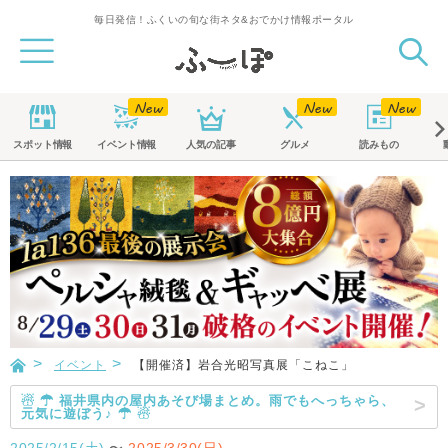
毎日発信！ふくいの旬な街ネタ&おでかけ情報ポータル
スポット
情報
イベント
情報
人気の記事
グルメ
読みもの
イベント
【開催済】岩合光昭写真展「こねこ」
☃ ☂ 福井県内の屋内あそび場まとめ。雨でもへっちゃら、
元気に遊ぼう♪ ☂ ☃
2025/2/15(土)
〜
2025/3/30(日)