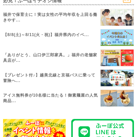
必見！ふーぽイチオシ情報
福井で保育士に！実は女性の平均年収を上回る働
きやす...
【8/8(土)～8/11(火・祝)】福井県内のイベ...
「ありがとう、山口伊三郎家具。」福井の老舗家
具店が...
【プレゼント付♪】越美北線と京福バスに乗って
冒険へ...
アイス無料券が10名様に当たる！御素麺屋の人気
商品...