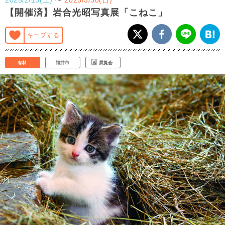
【開催済】岩合光昭写真展「こねこ」
キープする
有料
福井市
展覧会