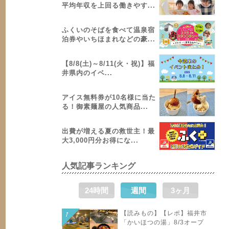
平均年収を上回る働きやす...
ふくいのそばを食べて温泉宿
泊券やいちほまれなどの豪...
【8/8(土)～8/11(火・祝)】福
井県内のイベ...
アイス無料券が10名様に当た
る！御素麺屋の人気商品...
出費が増える夏の救世主！最
大3,000円分お得にな...
人気記事ランキング
24時間
週間
3ヶ月
【読みもの】【レポ】福井市
「かいほつの湯」8/3オープ