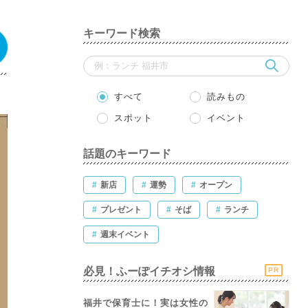
キーワード検索
すべて
読みもの
スポット
イベント
話題のキーワード
#
新店
#
運勢
#
オープン
#
プレゼント
#
そば
#
ランチ
#
週末イベント
必見！ふーぽイチオシ情報
PR
福井で保育士に！実は女性の