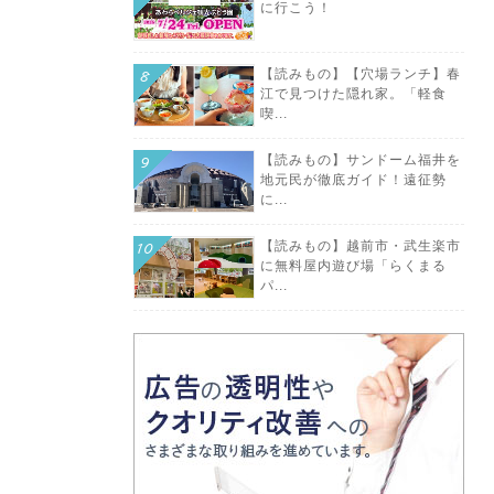
に行こう！
【読みもの】【穴場ランチ】春
江で見つけた隠れ家。「軽食
喫...
【読みもの】サンドーム福井を
地元民が徹底ガイド！遠征勢
に...
【読みもの】越前市・武生楽市
に無料屋内遊び場「らくまる
パ...