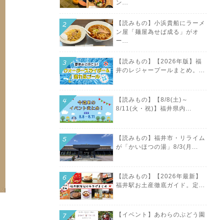
ン...
【読みもの】小浜貴船にラーメ
ン屋「麺屋為せば成る」がオ
ー...
【読みもの】【2026年版】福
井のレジャープールまとめ。...
【読みもの】【8/8(土)～
8/11(火・祝)】福井県内...
【読みもの】福井市・リライム
が「かいほつの湯」8/3(月...
【読みもの】【2026年最新】
福井駅お土産徹底ガイド。定...
【イベント】あわらのぶどう園