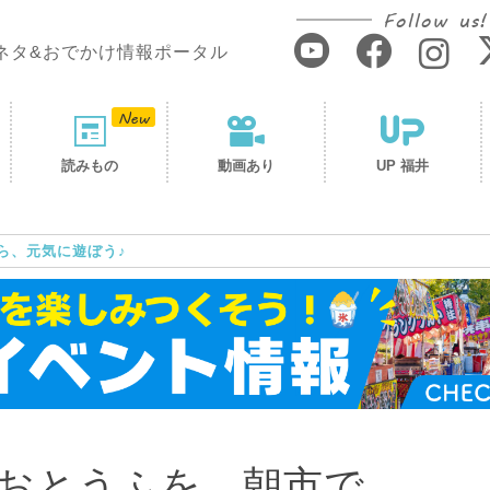
Follow us!
ネタ&おでかけ情報ポータル
読みもの
動画あり
UP 福井
ら、元気に遊ぼう♪
おとうふを、朝市で