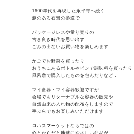
1600年代を再現した永平寺へ続く
趣のある石畳の参道で
パッケージレスや量り売りの
古き良き時代を思い出す
ごみの出ないお買い物を楽しめます
かごでお野菜を買ったり
おうちにあるボトルやビンで調味料を買ったり
風呂敷で購入したものを包んだりなど...
マイ食器・マイ容器歓迎ですが
会場でもリターナブルな容器の販売や
自然由来の入れ物の配布をしますので
手ぶらでもお楽しみいただけます
ロハスマーケットならではの
心とからだと地球にやさしい商品が