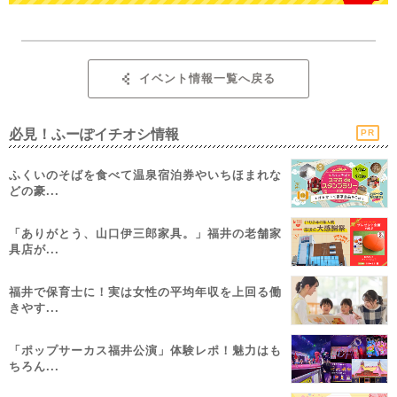
イベント情報一覧へ戻る
必見！ふーぽイチオシ情報
PR
ふくいのそばを食べて温泉宿泊券やいちほまれな
どの豪...
「ありがとう、山口伊三郎家具。」福井の老舗家
具店が...
福井で保育士に！実は女性の平均年収を上回る働
きやす...
「ポップサーカス福井公演」体験レポ！魅力はも
ちろん...