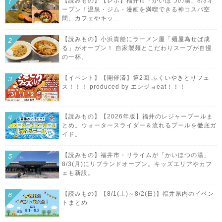
【読みもの】【レポ】福井市「かいほつの湯」8/3オ
ープン！温泉・ジム・漫画を満喫できる神コスパ空
間。カフェやキッ...
【読みもの】小浜貴船にラーメン屋「麺屋為せば成
る」がオープン！ 自家製麺とこだわりスープが自慢
の一杯。
【イベント】【開催済】第2回 ふくいやきとりフェ
ス！！！ produced by エンジョeat！！！
【読みもの】【2026年版】福井のレジャープールま
とめ。ウォータースライダー＆流れるプールを徹底ガ
イド。
【読みもの】福井市・リライムが「かいほつの湯」
8/3(月)にリブランドオープン。キッズエリアやカフ
ェも新設。
【読みもの】【8/1(土)～8/2(日)】福井県内のイベン
トまとめ