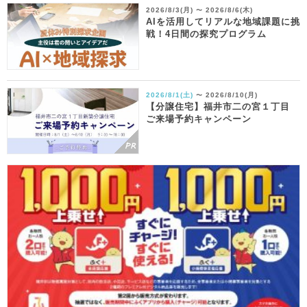
2026/8/3(月)
2026/8/6(木)
〜
AIを活用してリアルな地域課題に挑
戦！4日間の探究プログラム
2026/8/1(土)
2026/8/10(月)
〜
【分譲住宅】福井市二の宮１丁目
ご来場予約キャンペーン