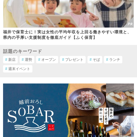
福井で保育士に！実は女性の平均年収を上回る働きやすい環境と、
県内の手厚い支援制度を徹底ガイド【ふく保育】
話題のキーワード
#
新店
#
運勢
#
オープン
#
プレゼント
#
そば
#
ランチ
#
週末イベント