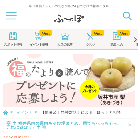
毎日発信！ふくいの旬な街ネタ&おでかけ情報ポータル
スポット
情報
イベント
情報
人気の記事
グルメ
読みもの
イベント
【開催済】精神対話士による ほっ！と相談
☃ ☂ 福井県内の屋内あそび場まとめ。雨でもへっちゃら、
元気に遊ぼう♪ ☂ ☃
2026/7/5(日)