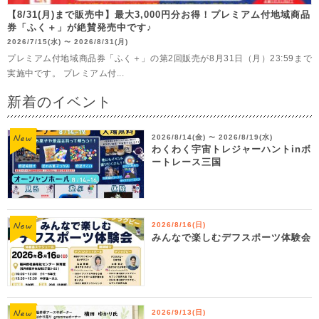
【8/31(月)まで販売中】最大3,000円分お得！プレミアム付地域商品
券「ふく＋」が絶賛発売中です♪
2026/7/15(水)
2026/8/31(月)
〜
プレミアム付地域商品券「ふく＋」の第2回販売が8月31日（月）23:59まで
実施中です。 プレミアム付...
新着のイベント
2026/8/14(金)
2026/8/19(水)
〜
わくわく宇宙トレジャーハントinボ
ートレース三国
2026/8/16(日)
みんなで楽しむデフスポーツ体験会
2026/9/13(日)