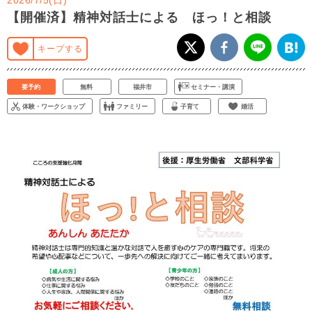
【開催済】精神対話士による ほっ！と相談
キープする
要予約
無料
福井市
セミナー・講演
体験・ワークショップ
ファミリー
子育て
婚活