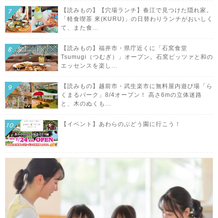
【読みもの】【穴場ランチ】春江で見つけた隠れ家。
「軽食喫茶 來(KURU)」の日替わりランチがおいしく
て、また食...
【読みもの】福井市・県庁近くに「石窯食堂
Tsumugi（つむぎ）」オープン。石窯ピッツァと和の
エッセンスを楽し...
【読みもの】越前市・武生楽市に無料屋内遊び場「ら
くまるパーク」8/4オープン！ 高さ6mの立体迷路
と、木のぬくも...
【イベント】あわらのぶどう園に行こう！