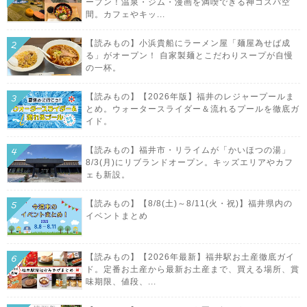
ープン！温泉・ジム・漫画を満喫できる神コスパ空
間。カフェやキッ...
【読みもの】小浜貴船にラーメン屋「麺屋為せば成
る」がオープン！ 自家製麺とこだわりスープが自慢
の一杯。
【読みもの】【2026年版】福井のレジャープールま
とめ。ウォータースライダー＆流れるプールを徹底ガ
イド。
【読みもの】福井市・リライムが「かいほつの湯」
8/3(月)にリブランドオープン。キッズエリアやカフ
ェも新設。
【読みもの】【8/8(土)～8/11(火・祝)】福井県内の
イベントまとめ
【読みもの】【2026年最新】福井駅お土産徹底ガイ
ド。定番お土産から最新お土産まで、買える場所、賞
味期限、値段、...