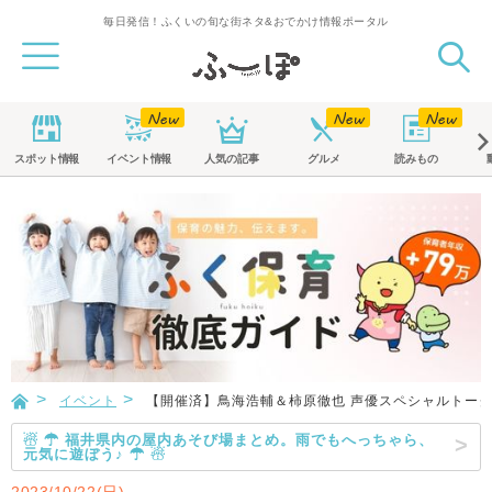
毎日発信！ふくいの旬な街ネタ&おでかけ情報ポータル
スポット
情報
イベント
情報
人気の記事
グルメ
読みもの
イベント
【開催済】鳥海浩輔＆柿原徹也 声優スペシャルトー
☃ ☂ 福井県内の屋内あそび場まとめ。雨でもへっちゃら、
元気に遊ぼう♪ ☂ ☃
2023/10/22(日)