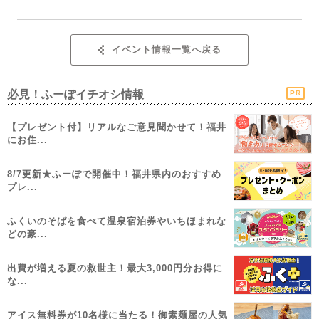
イベント情報一覧へ戻る
必見！ふーぽイチオシ情報
PR
【プレゼント付】リアルなご意見聞かせて！福井
にお住...
8/7更新★ふーぽで開催中！福井県内のおすすめ
プレ...
ふくいのそばを食べて温泉宿泊券やいちほまれな
どの豪...
出費が増える夏の救世主！最大3,000円分お得に
な...
アイス無料券が10名様に当たる！御素麺屋の人気