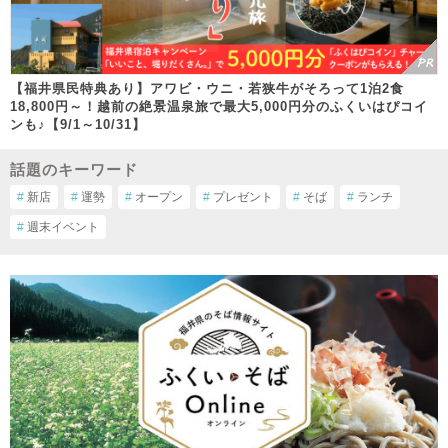
【福井県民特典あり】アワビ・ウニ・若狭牛がそろって1泊2食
18,800円～！越前の絶景温泉旅で最大5,000円分のふくいはぴコイ
ンも♪【9/1～10/31】
話題のキーワード
#
新店
#
運勢
#
オープン
#
プレゼント
#
そば
#
ランチ
#
週末イベント