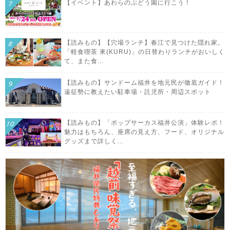
【イベント】あわらのぶどう園に行こう！
【読みもの】【穴場ランチ】春江で見つけた隠れ家。
「軽食喫茶 來(KURU)」の日替わりランチがおいしく
て、また食...
【読みもの】サンドーム福井を地元民が徹底ガイド！
遠征勢に教えたい駐車場・託児所・周辺スポット
【読みもの】「ポップサーカス福井公演」体験レポ！
魅力はもちろん、座席の見え方、フード、オリジナル
グッズまで詳しく...