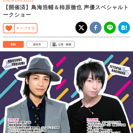
【開催済】鳥海浩輔＆柿原徹也 声優スペシャルト
ークショー
キープする
有料
坂井市
公演・映画