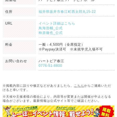
住所
福井県坂井市春江町西太郎丸15-22
URL
イベント詳細はこちら
鳥海浩輔_公式
柿原徹也_公式
料金
一般：4,500円（全席指定）
※Paypay決済可 ※未就学児入場不可
お問い合わせ
ハートピア春江
0776-51-8800
※掲載内容に誤りや修正などがありましたら、
こちら
からご連絡いただ
けると幸いです。
※天候や主催者様の都合により、内容等が変更または開催が中止となる
場合がございます。
最新情報は公式サイト等でご確認ください。