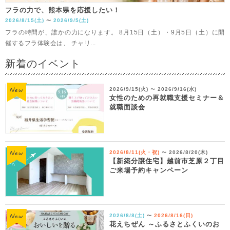
フラの力で、熊本県を応援したい！
2026/8/15(土)
2026/9/5(土)
〜
フラの時間が、誰かの力になります。 8月15日（土）・9月5日（土）に開
催するフラ体験会は、 チャリ...
新着のイベント
2026/9/15(火)
2026/9/16(水)
〜
女性のための再就職支援セミナー＆
就職面談会
2026/8/11(火・祝)
2026/8/20(木)
〜
【新築分譲住宅】越前市芝原２丁目
ご来場予約キャンペーン
2026/8/8(土)
2026/8/16(日)
〜
花えちぜん ～ふるさとふくいのお