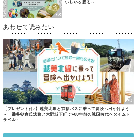
いしいを贈る～
あわせて読みたい
【プレゼント付♪】越美北線と京福バスに乗って冒険へ出かけよう
～一乗谷朝倉氏遺跡と大野城下町で400年前の戦国時代へタイムト
ラベル～