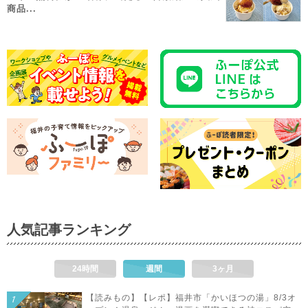
商品...
人気記事ランキング
24時間
週間
3ヶ月
【読みもの】【レポ】福井市「かいほつの湯」8/3オ