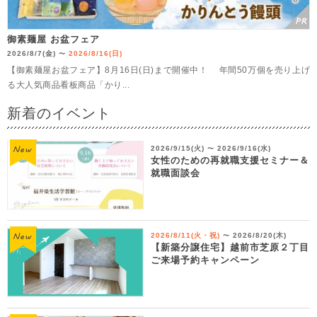
御素麺屋 お盆フェア
2026/8/7(金)
2026/8/16(日)
〜
【御素麺屋お盆フェア】8月16日(日)まで開催中！ 年間50万個を売り上げ
る大人気商品看板商品「かり...
新着のイベント
2026/9/15(火)
2026/9/16(水)
〜
女性のための再就職支援セミナー＆
就職面談会
2026/8/11(火・祝)
2026/8/20(木)
〜
【新築分譲住宅】越前市芝原２丁目
ご来場予約キャンペーン