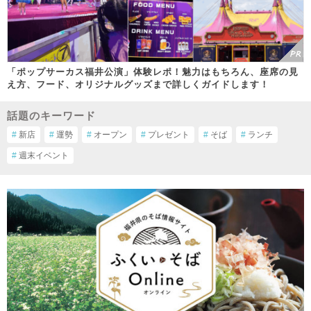
「ポップサーカス福井公演」体験レポ！魅力はもちろん、座席の見
え方、フード、オリジナルグッズまで詳しくガイドします！
話題のキーワード
#
新店
#
運勢
#
オープン
#
プレゼント
#
そば
#
ランチ
#
週末イベント