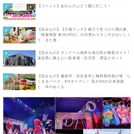
【イベント】あわらのぶどう園に行こう！
【読みもの】【穴場ランチ】春江で見つけた隠れ家。
「軽食喫茶 來(KURU)」の日替わりランチがおいしく
て、また食...
【読みもの】サンドーム福井を地元民が徹底ガイド！
遠征勢に教えたい駐車場・託児所・周辺スポット
【読みもの】越前市・武生楽市に無料屋内遊び場「ら
くまるパーク」8/4オープン！ 高さ6mの立体迷路
と、木のぬくも...