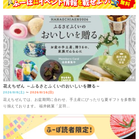
花えちぜん ～ふるさとふくいのおいしいを贈る～
2026/8/8(土)
2026/8/16(日)
〜
花えちぜんでは、お盆期間に合わせ、手土産にぴったりな夏ギフトを多数取
り揃えております。 福井銘菓「足羽...