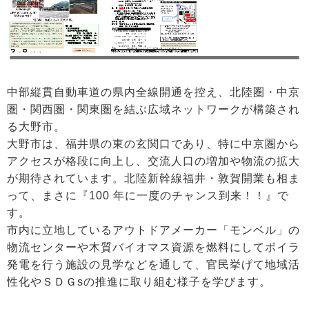
中部縦貫自動車道の県内全線開通を控え、北陸圏・中京
圏・関西圏・関東圏を結ぶ広域ネットワークが構築され
る大野市。
大野市は、福井県の東の玄関口であり、特に中京圏から
アクセスが格段に向上し、交流人口の増加や物流の拡大
が期待されています。北陸新幹線福井・敦賀開業も相ま
って、まさに『100 年に一度のチャンス到来！！』で
す。
市内に立地しているアウトドアメーカー「モンベル」の
物流センターや木質バイオマス資源を燃料にしてボイラ
発電を行う施設の見学などを通して、官民挙げて地域活
性化やＳＤＧsの推進に取り組む様子を学びます。