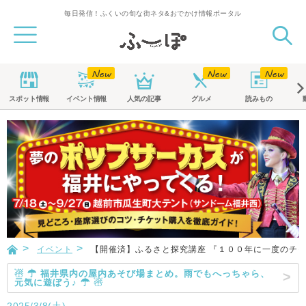
毎日発信！ふくいの旬な街ネタ&おでかけ情報ポータル
スポット
情報
イベント
情報
人気の記事
グルメ
読みもの
イベント
【開催済】ふるさと探究講座 『１００年に一度のチャ
☃ ☂ 福井県内の屋内あそび場まとめ。雨でもへっちゃら、
元気に遊ぼう♪ ☂ ☃
2025/3/8(土)