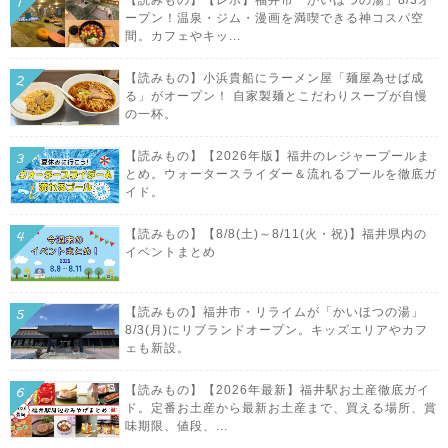
【読みもの】【レポ】福井市「かいほつの湯」8/3オ
ープン！温泉・ジム・漫画を満喫できる神コスパ空
間。カフェやキッ...
【読みもの】小浜貴船にラーメン屋「麺屋為せば成
る」がオープン！ 自家製麺とこだわりスープが自慢
の一杯。
【読みもの】【2026年版】福井のレジャープールま
とめ。ウォータースライダー＆流れるプールを徹底ガ
イド。
【読みもの】【8/8(土)～8/11(火・祝)】福井県内の
イベントまとめ
【読みもの】福井市・リライムが「かいほつの湯」
8/3(月)にリブランドオープン。キッズエリアやカフ
ェも新設。
【読みもの】【2026年最新】福井駅お土産徹底ガイ
ド。定番お土産から最新お土産まで、買える場所、賞
味期限、値段、...