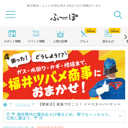
毎日発信！ふくいの旬な街ネタ&おでかけ情報ポータル
スポット
情報
イベント
情報
人気の記事
グルメ
読みもの
イベント
【開催済】家族で行こう！ イースターパーティー
☃ ☂ 福井県内の屋内あそび場まとめ。雨でもへっちゃら、
元気に遊ぼう♪ ☂ ☃
2022/4/16(土)
〜
2022/4/17(日)