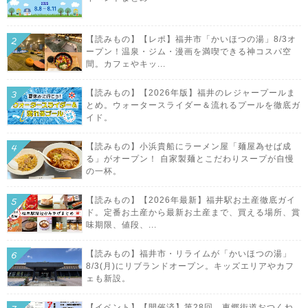
【読みもの】【レポ】福井市「かいほつの湯」8/3オ
ープン！温泉・ジム・漫画を満喫できる神コスパ空
間。カフェやキッ...
【読みもの】【2026年版】福井のレジャープールま
とめ。ウォータースライダー＆流れるプールを徹底ガ
イド。
【読みもの】小浜貴船にラーメン屋「麺屋為せば成
る」がオープン！ 自家製麺とこだわりスープが自慢
の一杯。
【読みもの】【2026年最新】福井駅お土産徹底ガイ
ド。定番お土産から最新お土産まで、買える場所、賞
味期限、値段、...
【読みもの】福井市・リライムが「かいほつの湯」
8/3(月)にリブランドオープン。キッズエリアやカフ
ェも新設。
【イベント】【開催済】第28回 東郷街道おつくね