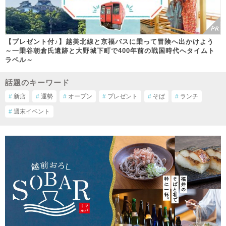
【プレゼント付♪】越美北線と京福バスに乗って冒険へ出かけよう
～一乗谷朝倉氏遺跡と大野城下町で400年前の戦国時代へタイムト
ラベル～
話題のキーワード
#
新店
#
運勢
#
オープン
#
プレゼント
#
そば
#
ランチ
#
週末イベント