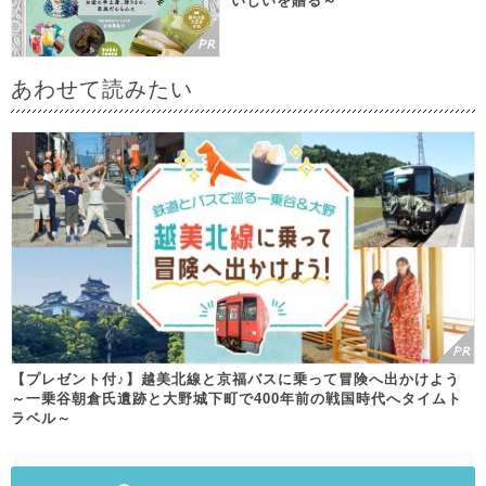
いしいを贈る～
あわせて読みたい
【プレゼント付♪】越美北線と京福バスに乗って冒険へ出かけよう
～一乗谷朝倉氏遺跡と大野城下町で400年前の戦国時代へタイムト
ラベル～