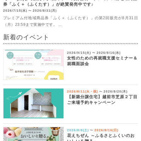
券「ふく＋（ふくたす）」が絶賛発売中です♪
2026/7/15(水)
2026/8/31(月)
〜
プレミアム付地域商品券「ふく＋（ふくたす）」の第2回販売が8月31日
（月）23:59まで実施中です。 ...
新着のイベント
2026/9/15(火)
2026/9/16(水)
〜
女性のための再就職支援セミナー＆
就職面談会
2026/8/11(火・祝)
2026/8/20(木)
〜
【新築分譲住宅】越前市芝原２丁目
ご来場予約キャンペーン
2026/8/8(土)
2026/8/16(日)
〜
花えちぜん ～ふるさとふくいのお