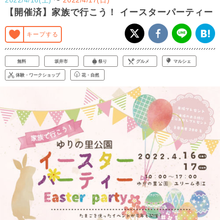
【開催済】家族で行こう！ イースターパーティー
キープする
無料
坂井市
祭り
グルメ
マルシェ
体験・ワークショップ
花・自然