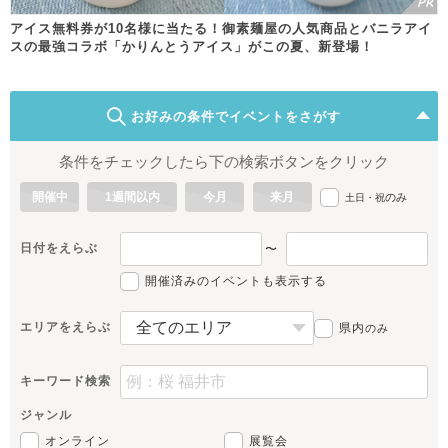
アイス無料券が10名様に当たる！御素麺屋の人気商品とバニラアイ
スの最強コラボ「かりんとうアイス」がこの夏、新登場！
お好みの条件でイベントをさがす
条件をチェックしたら下の検索ボタンをクリック
開催中
1週間以内
今月
来月
のみ
土日・祝
日付をえらぶ
〜
開催済みのイベントも表示する
エリアをえらぶ
県内
のみ
キーワード検索
ジャンル
オンライン
展覧会