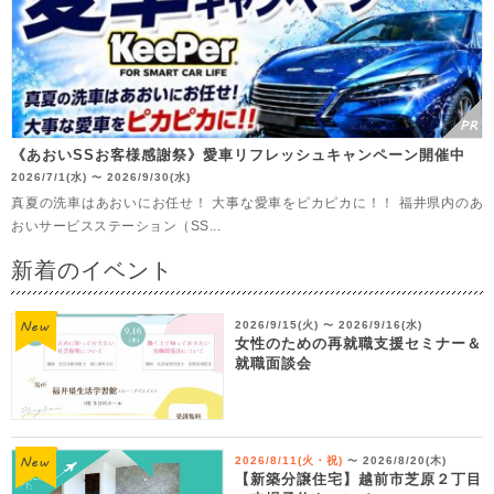
《あおいSSお客様感謝祭》愛車リフレッシュキャンペーン開催中
2026/7/1(水)
2026/9/30(水)
〜
真夏の洗車はあおいにお任せ！ 大事な愛車をピカピカに！！ 福井県内のあ
おいサービスステーション（SS...
新着のイベント
2026/9/15(火)
2026/9/16(水)
〜
女性のための再就職支援セミナー＆
就職面談会
2026/8/11(火・祝)
2026/8/20(木)
〜
【新築分譲住宅】越前市芝原２丁目