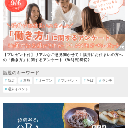
【プレゼント付】リアルなご意見聞かせて！福井にお住まいの方へ
の「働き方」に関するアンケート《9/6(日)締切》
話題のキーワード
#
新店
#
運勢
#
オープン
#
プレゼント
#
そば
#
ランチ
#
週末イベント