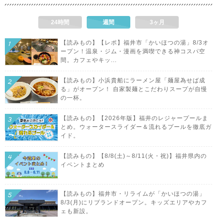
24時間
週間
3ヶ月
【読みもの】【レポ】福井市「かいほつの湯」8/3オ
ープン！温泉・ジム・漫画を満喫できる神コスパ空
間。カフェやキッ...
【読みもの】小浜貴船にラーメン屋「麺屋為せば成
る」がオープン！ 自家製麺とこだわりスープが自慢
の一杯。
【読みもの】【2026年版】福井のレジャープールま
とめ。ウォータースライダー＆流れるプールを徹底ガ
イド。
【読みもの】【8/8(土)～8/11(火・祝)】福井県内の
イベントまとめ
【読みもの】福井市・リライムが「かいほつの湯」
8/3(月)にリブランドオープン。キッズエリアやカフ
ェも新設。