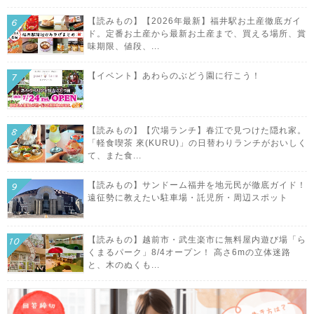
【読みもの】【2026年最新】福井駅お土産徹底ガイ
ド。定番お土産から最新お土産まで、買える場所、賞
味期限、値段、...
【イベント】あわらのぶどう園に行こう！
【読みもの】【穴場ランチ】春江で見つけた隠れ家。
「軽食喫茶 來(KURU)」の日替わりランチがおいしく
て、また食...
【読みもの】サンドーム福井を地元民が徹底ガイド！
遠征勢に教えたい駐車場・託児所・周辺スポット
【読みもの】越前市・武生楽市に無料屋内遊び場「ら
くまるパーク」8/4オープン！ 高さ6mの立体迷路
と、木のぬくも...