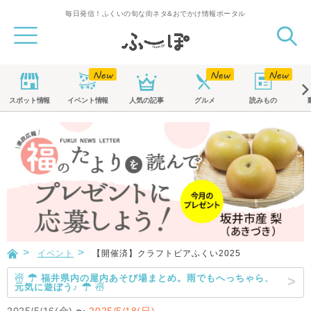
毎日発信！ふくいの旬な街ネタ&おでかけ情報ポータル
スポット
情報
イベント
情報
人気の記事
グルメ
読みもの
イベント
【開催済】クラフトビアふくい2025
☃ ☂ 福井県内の屋内あそび場まとめ。雨でもへっちゃら、
元気に遊ぼう♪ ☂ ☃
2025/5/16(金)
〜
2025/5/18(日)