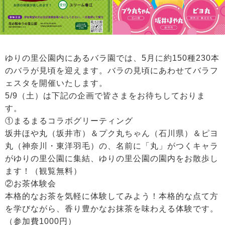
ゆりの里公園内にあるバラ園では、5月に約150種230本
のバラが見頃を迎えます。バラの見頃にあわせてバラフ
ェスタを開催いたします。
5/9（土）は下記の企画で皆さまをお待ちしておりま
す。
①まるまるコラボグリーティング
坂井ほや丸（坂井市）＆プク丸ちゃん（石川県）＆ピヨ
丸（神奈川・東洋羽毛）の、名前に「丸」がつくキャラ
がゆりの里公園に集結、ゆりの里公園の園内をお散歩し
ます！（観覧無料）
②お茶体験会
本格的なお茶を気軽に体験してみよう！本格的な点て方
を学びながら、香り豊かなお抹茶を味わえる体験です。
（参加費1000円）