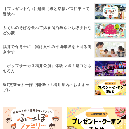
【プレゼント付♪】越美北線と京福バスに乗って
冒険へ...
ふくいのそばを食べて温泉宿泊券やいちほまれな
どの豪...
福井で保育士に！実は女性の平均年収を上回る働
きやす...
「ポップサーカス福井公演」体験レポ！魅力はも
ちろん...
8/7更新★ふーぽで開催中！福井県内のおすすめ
プレ...