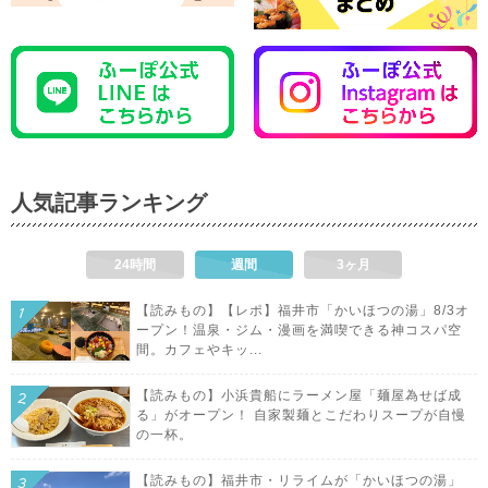
人気記事ランキング
24時間
週間
3ヶ月
【読みもの】【レポ】福井市「かいほつの湯」8/3オ
ープン！温泉・ジム・漫画を満喫できる神コスパ空
間。カフェやキッ...
【読みもの】小浜貴船にラーメン屋「麺屋為せば成
る」がオープン！ 自家製麺とこだわりスープが自慢
の一杯。
【読みもの】福井市・リライムが「かいほつの湯」