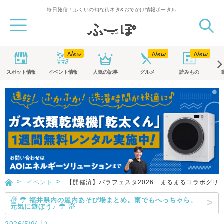
毎日発信！ふくいの旬な街ネタ&おでかけ情報ポータル
スポット
情報
イベント
情報
人気の記事
グルメ
読みもの
イベント
【開催済】バラフェスタ2026 まるまるコラボグリ
☃ ☂ 福井県内の屋内あそび場まとめ。雨でもへっちゃら、
元気に遊ぼう♪ ☂ ☃
2026/5/9(土)