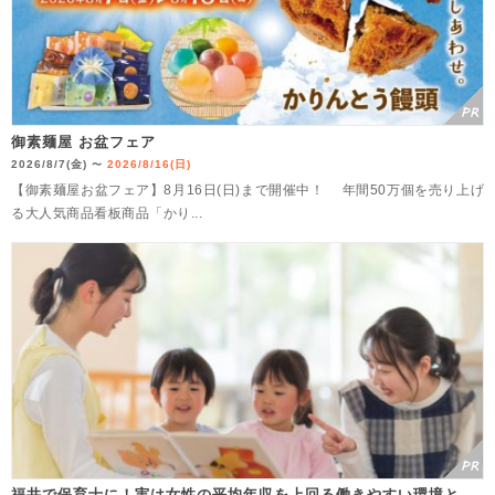
御素麺屋 お盆フェア
2026/8/7(金)
2026/8/16(日)
〜
【御素麺屋お盆フェア】8月16日(日)まで開催中！ 年間50万個を売り上げ
る大人気商品看板商品「かり...
福井で保育士に！実は女性の平均年収を上回る働きやすい環境と、