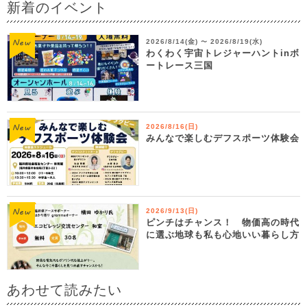
新着のイベント
2026/8/14(金)
2026/8/19(水)
〜
わくわく宇宙トレジャーハントinボ
ートレース三国
2026/8/16(日)
みんなで楽しむデフスポーツ体験会
2026/9/13(日)
ピンチはチャンス！ 物価高の時代
に選ぶ地球も私も心地いい暮らし方
あわせて読みたい