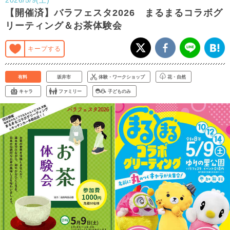
【開催済】バラフェスタ2026 まるまるコラボグ
リーティング＆お茶体験会
キープする
有料
坂井市
体験・ワークショップ
花・自然
キャラ
ファミリー
子どものみ