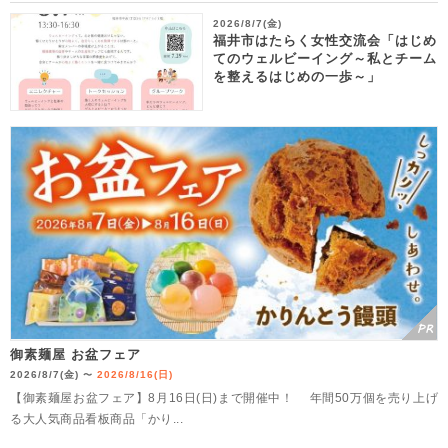
2026/8/7(金)
福井市はたらく女性交流会「はじめ
てのウェルビーイング～私とチーム
を整えるはじめの一歩～」
御素麺屋 お盆フェア
2026/8/7(金)
2026/8/16(日)
〜
【御素麺屋お盆フェア】8月16日(日)まで開催中！ 年間50万個を売り上げ
る大人気商品看板商品「かり...