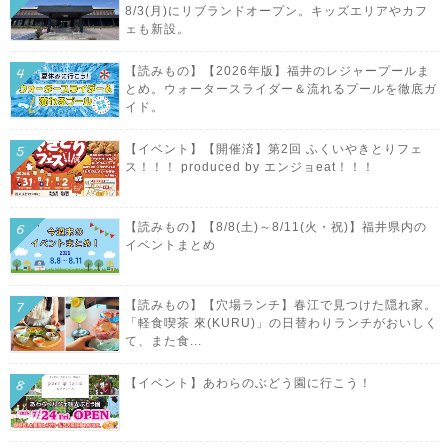
8/3(月)にリブランドオープン。キッズエリアやカフ
ェも新設。
【読みもの】【2026年版】福井のレジャープールま
とめ。ウォータースライダー＆流れるプールを徹底ガ
イド。
【イベント】【開催済】第2回 ふくいやきとりフェ
ス！！！ produced by エンジョeat！！！
【読みもの】【8/8(土)～8/11(火・祝)】福井県内の
イベントまとめ
【読みもの】【穴場ランチ】春江で見つけた隠れ家。
「軽食喫茶 來(KURU)」の日替わりランチがおいしく
て、また食...
【イベント】あわらのぶどう園に行こう！