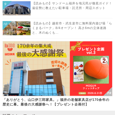
【読みもの】サンドーム福井を地元民が徹底ガイド！
遠征勢に教えたい駐車場・託児所・周辺スポット
【読みもの】越前市・武生楽市に無料屋内遊び場「ら
くまるパーク」8/4オープン！ 高さ6mの立体迷路
と、木のぬくも...
「ありがとう、山口伊三郎家具。」福井の老舗家具店が170余年の
歴史に幕。最後の大感謝祭へ！【プレゼント企画付】