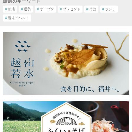
話題のキーワード
#
新店
#
運勢
#
オープン
#
プレゼント
#
そば
#
ランチ
#
週末イベント