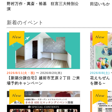
野村万作・萬斎・裕基 狂言三大特別公
田辺いちか
演
新着のイベント
2026/8/11(火・祝)
〜
2026/8/20(木)
2026/8/8(土)
【新築分譲住宅】越前市芝原２丁目 ご来
花えちぜん
場予約キャンペーン
を贈る～