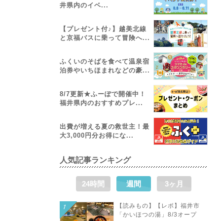
井県内のイベ...
【プレゼント付♪】越美北線
と京福バスに乗って冒険へ...
ふくいのそばを食べて温泉宿
泊券やいちほまれなどの豪...
8/7更新★ふーぽで開催中！
福井県内のおすすめプレ...
出費が増える夏の救世主！最
大3,000円分お得にな...
人気記事ランキング
24時間
週間
3ヶ月
【読みもの】【レポ】福井市
「かいほつの湯」8/3オープ