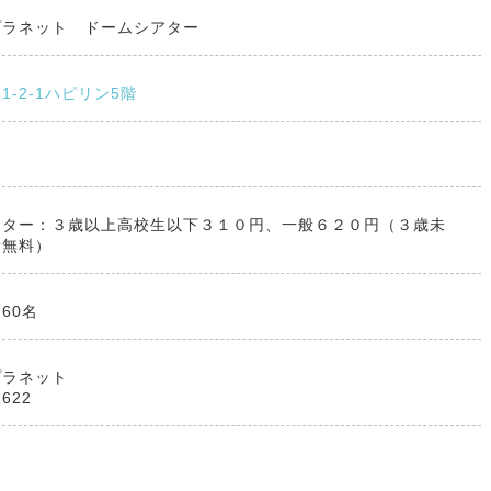
プラネット ドームシアター
1-2-1ハピリン5階
ト
アター：３歳以上高校生以下３１０円、一般６２０円（３歳未
者無料）
60名
プラネット
1622