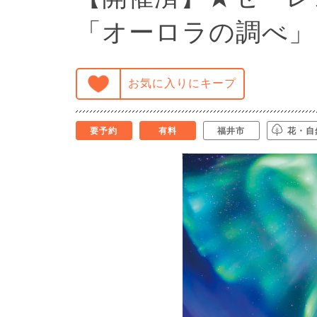
「オーロラの調べ」 ©️
お気に入りにキープ
要予約
有料
福井市
花・自