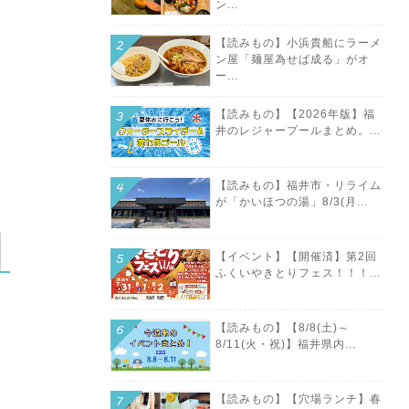
ン...
【読みもの】小浜貴船にラーメ
ン屋「麺屋為せば成る」がオ
ー...
【読みもの】【2026年版】福
井のレジャープールまとめ。...
【読みもの】福井市・リライム
が「かいほつの湯」8/3(月...
【イベント】【開催済】第2回
ふくいやきとりフェス！！！...
【読みもの】【8/8(土)～
8/11(火・祝)】福井県内...
【読みもの】【穴場ランチ】春