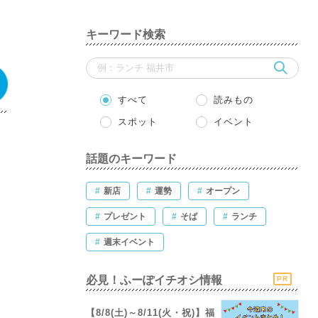
キーワード検索
すべて
読みもの
スポット
イベント
話題のキーワード
#
新店
#
運勢
#
オープン
#
プレゼント
#
そば
#
ランチ
#
週末イベント
必見！ふーぽイチオシ情報
PR
【8/8(土)～8/11(火・祝)】福