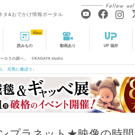
Follow us!
ネタ&おでかけ情報ポータル
読みもの
動画あり
UP 福井
の調べ」 ©️KAGAYA studio
ら、元気に遊ぼう♪
ンプラネット★映像の時間