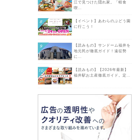
江で見つけた隠れ家。「軽食
喫...
【イベント】あわらのぶどう園
に行こう！
【読みもの】サンドーム福井を
地元民が徹底ガイド！遠征勢
に...
【読みもの】【2026年最新】
福井駅お土産徹底ガイド。定...