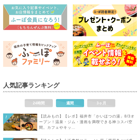
人気記事ランキング
24時間
週間
3ヶ月
【読みもの】【レポ】福井市「かいほつの湯」8/3オ
ープン！温泉・ジム・漫画を満喫できる神コスパ空
間。カフェやキッ...