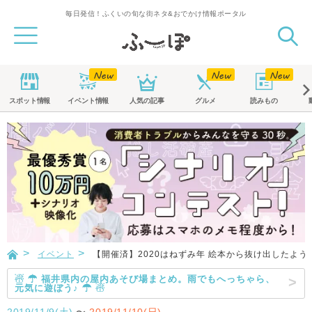
毎日発信！ふくいの旬な街ネタ&おでかけ情報ポータル
スポット
情報
イベント
情報
人気の記事
グルメ
読みもの
イベント
【開催済】2020はねずみ年 絵本から抜け出したよ
☃ ☂ 福井県内の屋内あそび場まとめ。雨でもへっちゃら、
元気に遊ぼう♪ ☂ ☃
2019/11/9(土)
〜
2019/11/10(日)