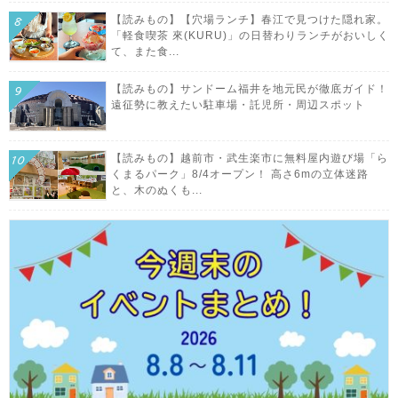
【読みもの】【穴場ランチ】春江で見つけた隠れ家。
「軽食喫茶 來(KURU)」の日替わりランチがおいしく
て、また食...
【読みもの】サンドーム福井を地元民が徹底ガイド！
遠征勢に教えたい駐車場・託児所・周辺スポット
【読みもの】越前市・武生楽市に無料屋内遊び場「ら
くまるパーク」8/4オープン！ 高さ6mの立体迷路
と、木のぬくも...