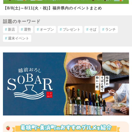
【8/8(土)～8/11(火・祝)】福井県内のイベントまとめ
話題のキーワード
#
新店
#
運勢
#
オープン
#
プレゼント
#
そば
#
ランチ
#
週末イベント