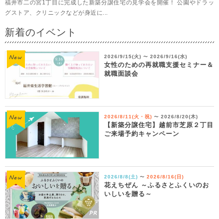
福井市二の宮1丁目に完成した新築分譲住宅の見学会を開催！ 公園やドラッ
グストア、クリニックなどが身近に...
新着のイベント
2026/9/15(火)
2026/9/16(水)
〜
女性のための再就職支援セミナー＆
就職面談会
2026/8/11(火・祝)
2026/8/20(木)
〜
【新築分譲住宅】越前市芝原２丁目
ご来場予約キャンペーン
2026/8/8(土)
2026/8/16(日)
〜
花えちぜん ～ふるさとふくいのお
いしいを贈る～