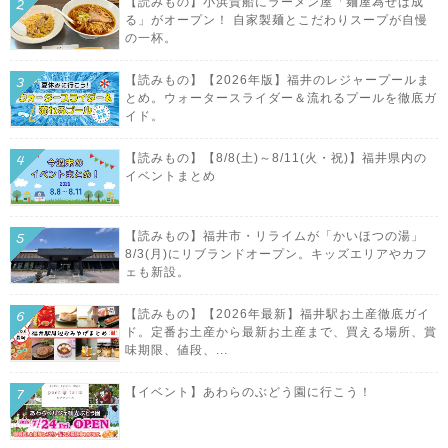
【読みもの】小浜貴船にラーメン屋「麺屋為せば成
る」がオープン！ 自家製麺とこだわりスープが自慢
の一杯。
【読みもの】【2026年版】福井のレジャープールま
とめ。ウォータースライダー＆流れるプールを徹底ガ
イド。
【読みもの】【8/8(土)～8/11(火・祝)】福井県内の
イベントまとめ
【読みもの】福井市・リライムが「かいほつの湯」
8/3(月)にリブランドオープン。キッズエリアやカフ
ェも新設。
【読みもの】【2026年最新】福井駅お土産徹底ガイ
ド。定番お土産から最新お土産まで、買える場所、賞
味期限、値段、...
【イベント】あわらのぶどう園に行こう！