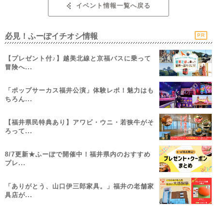
イベント情報一覧へ戻る
必見！ふーぽイチオシ情報
PR
【プレゼント付♪】越美北線と京福バスに乗って
冒険へ...
「ポップサーカス福井公演」体験レポ！魅力はも
ちろん...
【福井県民特典あり】アワビ・ウニ・若狭牛がそ
ろって...
8/7更新★ふーぽで開催中！福井県内のおすすめ
プレ...
「ありがとう、山口伊三郎家具。」福井の老舗家
具店が...