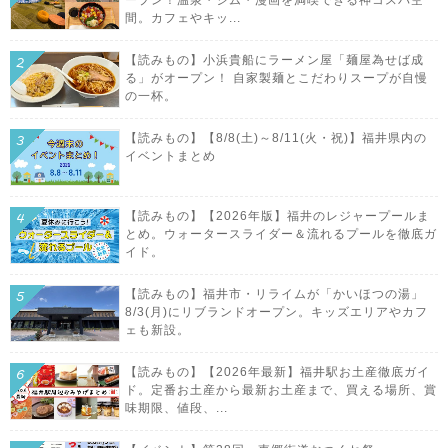
ープン！温泉・ジム・漫画を満喫できる神コスパ空
間。カフェやキッ...
【読みもの】小浜貴船にラーメン屋「麺屋為せば成
る」がオープン！ 自家製麺とこだわりスープが自慢
の一杯。
【読みもの】【8/8(土)～8/11(火・祝)】福井県内の
イベントまとめ
【読みもの】【2026年版】福井のレジャープールま
とめ。ウォータースライダー＆流れるプールを徹底ガ
イド。
【読みもの】福井市・リライムが「かいほつの湯」
8/3(月)にリブランドオープン。キッズエリアやカフ
ェも新設。
【読みもの】【2026年最新】福井駅お土産徹底ガイ
ド。定番お土産から最新お土産まで、買える場所、賞
味期限、値段、...