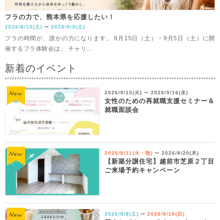
フラの力で、熊本県を応援したい！
2026/8/15(土)
2026/9/5(土)
〜
フラの時間が、誰かの力になります。 8月15日（土）・9月5日（土）に開
催するフラ体験会は、 チャリ...
新着のイベント
2026/9/15(火)
2026/9/16(水)
〜
女性のための再就職支援セミナー＆
就職面談会
2026/8/11(火・祝)
2026/8/20(木)
〜
【新築分譲住宅】越前市芝原２丁目
ご来場予約キャンペーン
2026/8/8(土)
2026/8/16(日)
〜