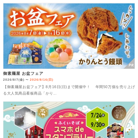
御素麺屋 お盆フェア
2026/8/7(金)
2026/8/16(日)
〜
【御素麺屋お盆フェア】8月16日(日)まで開催中！ 年間50万個を売り上げ
る大人気商品看板商品「かり...