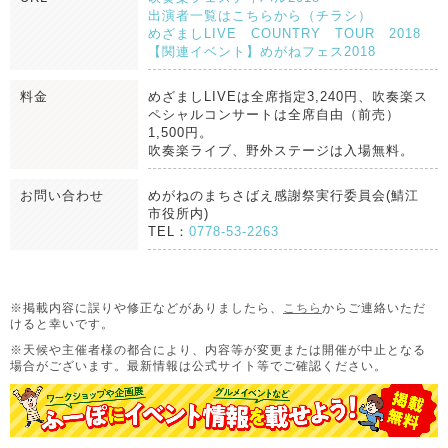
出演者一覧はこちらから（チラシ）
めざましLIVE COUNTRY TOUR 2018
【関連イベント】めがねフェス2018
料金
めざましLIVEは全席指定3,240円、吹奏楽ス
ペシャルコンサートは全席自由（前売）
1,500円。
吹奏楽ライブ、野外ステージは入場無料。
お問い合わせ
めがねのまちさばえ感謝祭実行委員会(鯖江
市役所内)
TEL：
0778-53-2263
※掲載内容に誤りや修正などがありましたら、
こちら
からご連絡いただ
けると幸いです。
※天候や主催者様の都合により、内容等が変更または開催が中止となる
場合がございます。
最新情報は公式サイト等でご確認ください。