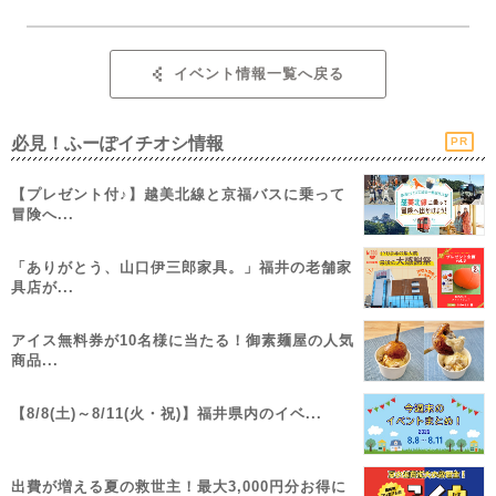
イベント情報一覧へ戻る
必見！ふーぽイチオシ情報
PR
【プレゼント付♪】越美北線と京福バスに乗って
冒険へ...
「ありがとう、山口伊三郎家具。」福井の老舗家
具店が...
アイス無料券が10名様に当たる！御素麺屋の人気
商品...
【8/8(土)～8/11(火・祝)】福井県内のイベ...
出費が増える夏の救世主！最大3,000円分お得に