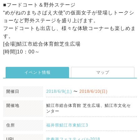
■フードコート＆野外ステージ
“めがねのまちさばえ大使”の仮面女子が登場しトークシ
ョーなど野外ステージを盛り上げます。
フードコートも出店し、様々な体験コーナーも楽しめま
す。
[会場]鯖江市総合体育館芝生広場
[時間]10：00～
イベント情報
マップ
開催日
2018/6/9(土)
〜
2018/6/10(日)
開催地
鯖江市総合体育館 芝生広場、鯖江市文化セ
ンター
住所
福井県鯖江市東鯖江3
URL
吹奏楽フェスティバル2018