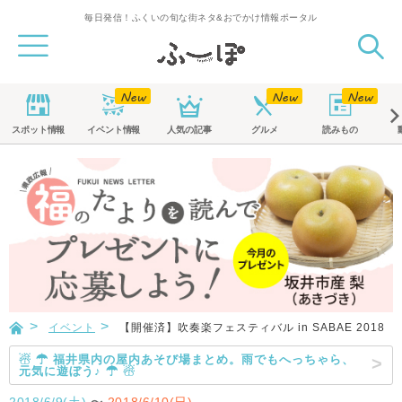
毎日発信！ふくいの旬な街ネタ&おでかけ情報ポータル
スポット
情報
イベント
情報
人気の記事
グルメ
読みもの
イベント
【開催済】吹奏楽フェスティバル in SABAE 2018
☃ ☂ 福井県内の屋内あそび場まとめ。雨でもへっちゃら、
元気に遊ぼう♪ ☂ ☃
2018/6/9(土)
〜
2018/6/10(日)