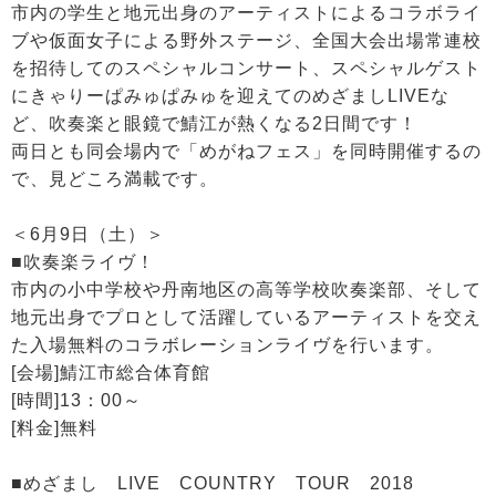
市内の学生と地元出身のアーティストによるコラボライ
ブや仮面女子による野外ステージ、全国大会出場常連校
を招待してのスペシャルコンサート、スペシャルゲスト
にきゃりーぱみゅぱみゅを迎えてのめざましLIVEな
ど、吹奏楽と眼鏡で鯖江が熱くなる2日間です！
両日とも同会場内で「めがねフェス」を同時開催するの
で、見どころ満載です。
＜6月9日（土）＞
■吹奏楽ライヴ！
市内の小中学校や丹南地区の高等学校吹奏楽部、そして
地元出身でプロとして活躍しているアーティストを交え
た入場無料のコラボレーションライヴを行います。
[会場]鯖江市総合体育館
[時間]13：00～
[料金]無料
■めざまし LIVE COUNTRY TOUR 2018