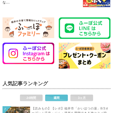
な...
人気記事ランキング
24時間
週間
3ヶ月
【読みもの】【レポ】福井市「かいほつの湯」8/3オ