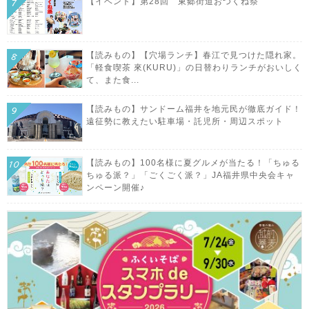
【イベント】第28回 東郷街道おつくね祭
【読みもの】【穴場ランチ】春江で見つけた隠れ家。
「軽食喫茶 來(KURU)」の日替わりランチがおいしく
て、また食...
【読みもの】サンドーム福井を地元民が徹底ガイド！
遠征勢に教えたい駐車場・託児所・周辺スポット
【読みもの】100名様に夏グルメが当たる！「ちゅる
ちゅる派？」「ごくごく派？」JA福井県中央会キャ
ンペーン開催♪