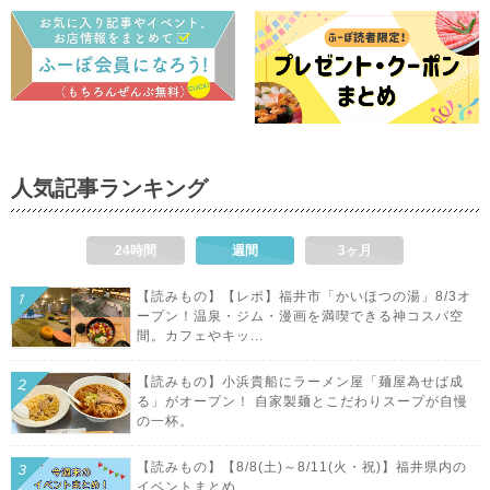
人気記事ランキング
24時間
週間
3ヶ月
【読みもの】【レポ】福井市「かいほつの湯」8/3オ
ープン！温泉・ジム・漫画を満喫できる神コスパ空
間。カフェやキッ...
【読みもの】小浜貴船にラーメン屋「麺屋為せば成
る」がオープン！ 自家製麺とこだわりスープが自慢
の一杯。
【読みもの】【8/8(土)～8/11(火・祝)】福井県内の
イベントまとめ