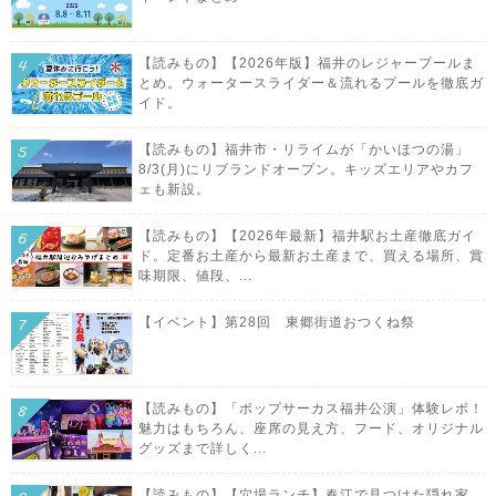
【読みもの】【2026年版】福井のレジャープールま
とめ。ウォータースライダー＆流れるプールを徹底ガ
イド。
【読みもの】福井市・リライムが「かいほつの湯」
8/3(月)にリブランドオープン。キッズエリアやカフ
ェも新設。
【読みもの】【2026年最新】福井駅お土産徹底ガイ
ド。定番お土産から最新お土産まで、買える場所、賞
味期限、値段、...
【イベント】第28回 東郷街道おつくね祭
【読みもの】「ポップサーカス福井公演」体験レポ！
魅力はもちろん、座席の見え方、フード、オリジナル
グッズまで詳しく...
【読みもの】【穴場ランチ】春江で見つけた隠れ家。