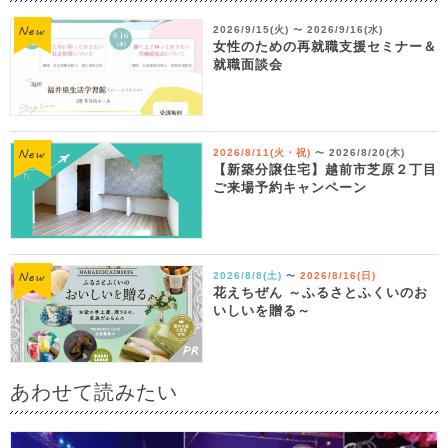
2026/9/15(火)
2026/9/16(水)
〜
女性のための再就職支援セミナー＆
就職面談会
2026/8/11(火・祝)
2026/8/20(木)
〜
【新築分譲住宅】越前市芝原２丁目
ご来場予約キャンペーン
2026/8/8(土)
2026/8/16(日)
〜
花えちぜん ～ふるさとふくいのお
いしいを贈る～
あわせて読みたい