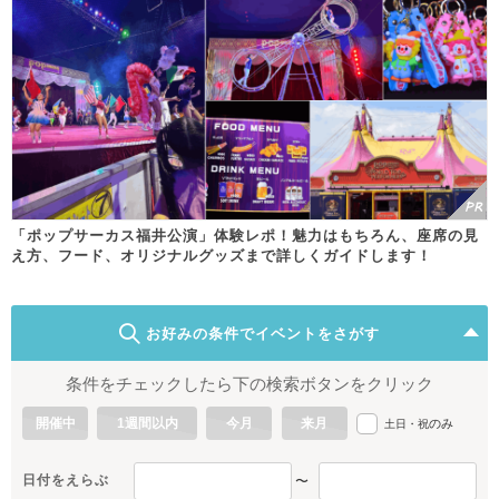
「ポップサーカス福井公演」体験レポ！魅力はもちろん、座席の見
え方、フード、オリジナルグッズまで詳しくガイドします！
お好みの条件でイベントをさがす
条件をチェックしたら下の検索ボタンをクリック
開催中
1週間以内
今月
来月
のみ
土日・祝
日付をえらぶ
〜