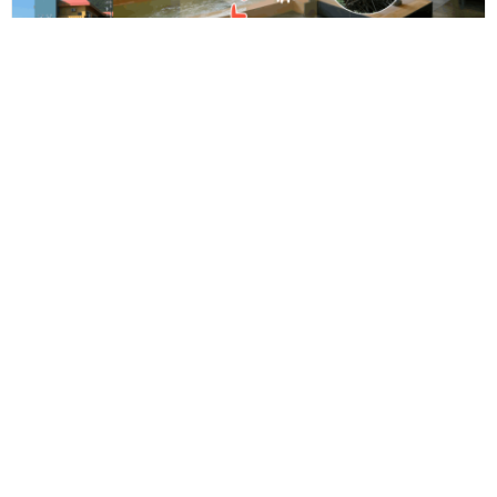
【福井県民特典あり】アワビ・ウニ・若狭牛がそろって1泊2食
18,800円～！越前の絶景温泉旅で最大5,000円分のふくいはぴコイ
ンも♪【9/1～10/31】
Follow us!