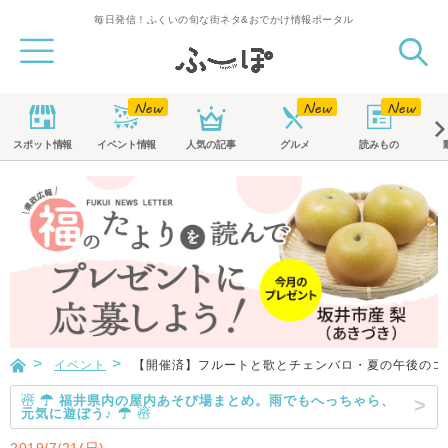
毎日発信！ふくいの旬な街ネタ&おでかけ情報ポータル
スポット
情報
イベント
情報
人気の記事
グルメ
読みもの
イベント
【開催済】フルートと歌とチェンバロ・夏の午後のコ
☃ ☂ 福井県内の屋内あそび場まとめ。雨でもへっちゃら、
元気に遊ぼう♪ ☂ ☃
2019/7/21(日)