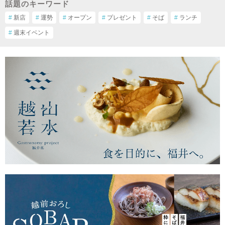
話題のキーワード
#
新店
#
運勢
#
オープン
#
プレゼント
#
そば
#
ランチ
#
週末イベント