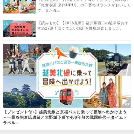
「軽食喫茶 來(KURU)」の日替わりランチがおいしく
て、また食...
【読みもの】【2026最新】福井駅西口の駐車場おす
すめ27選！安くて近い場所を徹底調査しました。
【プレゼント付♪】越美北線と京福バスに乗って冒険へ出かけよう
～一乗谷朝倉氏遺跡と大野城下町で400年前の戦国時代へタイムト
ラベル～