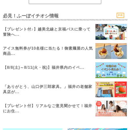
必見！ふーぽイチオシ情報
PR
【プレゼント付♪】越美北線と京福バスに乗って
冒険へ...
アイス無料券が10名様に当たる！御素麺屋の人気
商品...
【8/8(土)～8/11(火・祝)】福井県内のイベ...
「ありがとう、山口伊三郎家具。」福井の老舗家
具店が...
【プレゼント付】リアルなご意見聞かせて！福井
にお住...