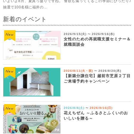
いよいよ8月、夏真っ盛りですね。 食欲も減ってくるこの季節にぴったり♪
抽選で100名様に福井の...
新着のイベント
2026/9/15(火)
2026/9/16(水)
〜
女性のための再就職支援セミナー＆
就職面談会
2026/8/11(火・祝)
2026/8/20(木)
〜
【新築分譲住宅】越前市芝原２丁目
ご来場予約キャンペーン
2026/8/8(土)
2026/8/16(日)
〜
花えちぜん ～ふるさとふくいのお
いしいを贈る～