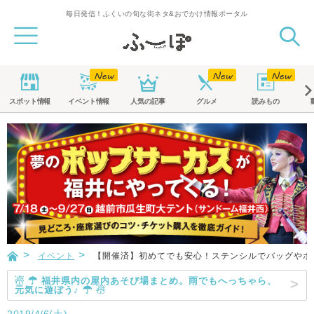
毎日発信！ふくいの旬な街ネタ&おでかけ情報ポータル
スポット
情報
イベント
情報
人気の記事
グルメ
読みもの
イベント
【開催済】初めてでも安心！ステンシルでバッグやポー
☃ ☂ 福井県内の屋内あそび場まとめ。雨でもへっちゃら、
元気に遊ぼう♪ ☂ ☃
2019/4/6(土)