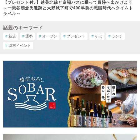
【プレゼント付♪】越美北線と京福バスに乗って冒険へ出かけよう
～一乗谷朝倉氏遺跡と大野城下町で400年前の戦国時代へタイムト
ラベル～
話題のキーワード
#
新店
#
運勢
#
オープン
#
プレゼント
#
そば
#
ランチ
#
週末イベント