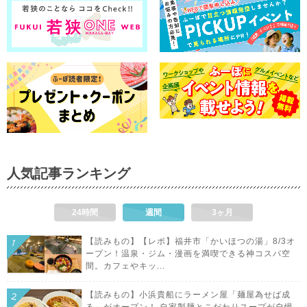
人気記事ランキング
24時間
週間
3ヶ月
【読みもの】【レポ】福井市「かいほつの湯」8/3オ
ープン！温泉・ジム・漫画を満喫できる神コスパ空
間。カフェやキッ...
【読みもの】小浜貴船にラーメン屋「麺屋為せば成
る」がオープン！ 自家製麺とこだわりスープが自慢