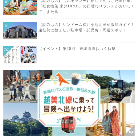
【読みもの】【穴場ランチ】春江で見つけた隠れ家。
「軽食喫茶 來(KURU)」の日替わりランチがおいしく
て、また食...
【読みもの】サンドーム福井を地元民が徹底ガイド！
遠征勢に教えたい駐車場・託児所・周辺スポット
【イベント】第28回 東郷街道おつくね祭