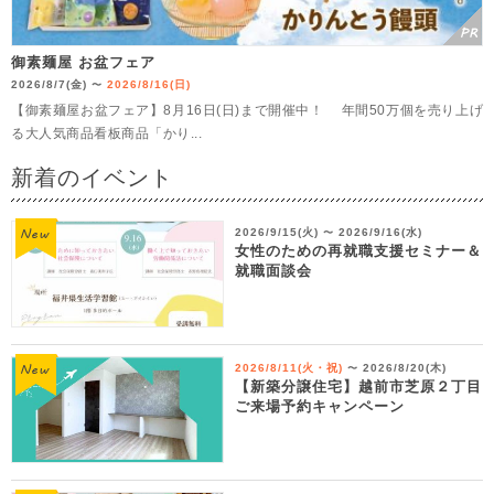
御素麺屋 お盆フェア
2026/8/7(金)
2026/8/16(日)
〜
【御素麺屋お盆フェア】8月16日(日)まで開催中！ 年間50万個を売り上げ
る大人気商品看板商品「かり...
新着のイベント
2026/9/15(火)
2026/9/16(水)
〜
女性のための再就職支援セミナー＆
就職面談会
2026/8/11(火・祝)
2026/8/20(木)
〜
【新築分譲住宅】越前市芝原２丁目
ご来場予約キャンペーン