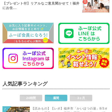
【プレゼント付】リアルなご意見聞かせて！福井
にお住...
人気記事ランキング
24時間
週間
3ヶ月
【読みもの】【レポ】福井市「かいほつの湯」8/3オ