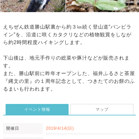
えちぜん鉄道勝山駅裏から約３㎞続く登山道”バンビラ
イン”を、沿道に咲くカタクリなどの植物観賞をしなが
ら約2時間程度ハイキングします。
下山後は、地元手作りの総菜や豚汁などが販売されま
す。
また、勝山駅前に昨年オープンした、福井ふるさと茶屋
『縄文の里』の１周年記念として、つきたてのお餅のふ
るまいも行われます。
イベント情報
マップ
開催日
2019/4/14(日)