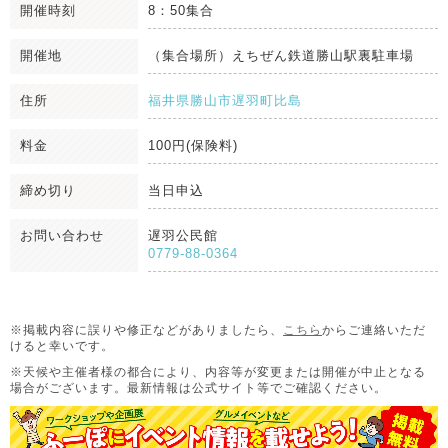
開催時刻
8：50集合
開催地
（集合場所）えちぜん鉄道勝山駅裏駐車場
住所
福井県勝山市遅羽町比島
料金
100円(保険料)
締め切り
当日申込
お問い合わせ
遅羽公民館
0779-88-0364
※掲載内容に誤りや修正などがありましたら、
こちら
からご連絡いただ
けると幸いです。
※天候や主催者様の都合により、内容等が変更または開催が中止となる
場合がございます。
最新情報は公式サイト等でご確認ください。