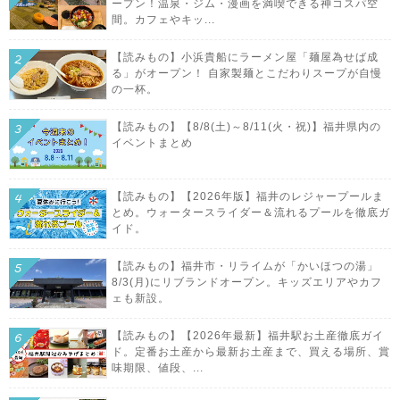
ープン！温泉・ジム・漫画を満喫できる神コスパ空
間。カフェやキッ...
【読みもの】小浜貴船にラーメン屋「麺屋為せば成
る」がオープン！ 自家製麺とこだわりスープが自慢
の一杯。
【読みもの】【8/8(土)～8/11(火・祝)】福井県内の
イベントまとめ
【読みもの】【2026年版】福井のレジャープールま
とめ。ウォータースライダー＆流れるプールを徹底ガ
イド。
【読みもの】福井市・リライムが「かいほつの湯」
8/3(月)にリブランドオープン。キッズエリアやカフ
ェも新設。
【読みもの】【2026年最新】福井駅お土産徹底ガイ
ド。定番お土産から最新お土産まで、買える場所、賞
味期限、値段、...