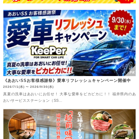
《あおいSSお客様感謝祭》愛車リフレッシュキャンペーン開催中
2026/7/1(水)
2026/9/30(水)
〜
真夏の洗車はあおいにお任せ！ 大事な愛車をピカピカに！！ 福井県内のあ
おいサービスステーション（SS...