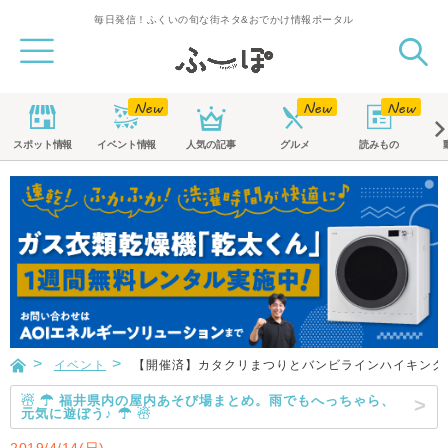
毎日発信！ふくいの旬な街ネタ&おでかけ情報ポータル
スポット
情報
イベント
情報
人気の記事
グルメ
読みもの
イベント
【開催済】カタクリまつりとバンビラインハイキング
☃ ☂ 福井県内の屋内あそび場まとめ。雨でもへっちゃら、
元気に遊ぼう♪ ☂ ☃
2019/4/14(日)