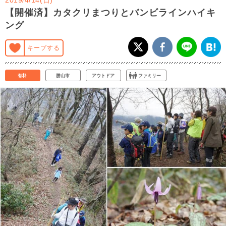
【開催済】カタクリまつりとバンビラインハイキ
ング
キープする
有料
勝山市
アウトドア
ファミリー