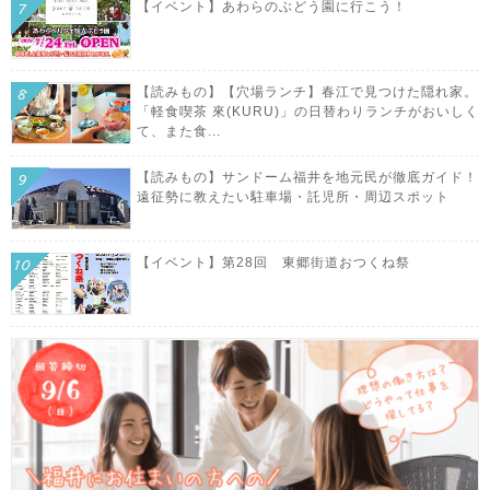
【イベント】あわらのぶどう園に行こう！
【読みもの】【穴場ランチ】春江で見つけた隠れ家。
「軽食喫茶 來(KURU)」の日替わりランチがおいしく
て、また食...
【読みもの】サンドーム福井を地元民が徹底ガイド！
遠征勢に教えたい駐車場・託児所・周辺スポット
【イベント】第28回 東郷街道おつくね祭