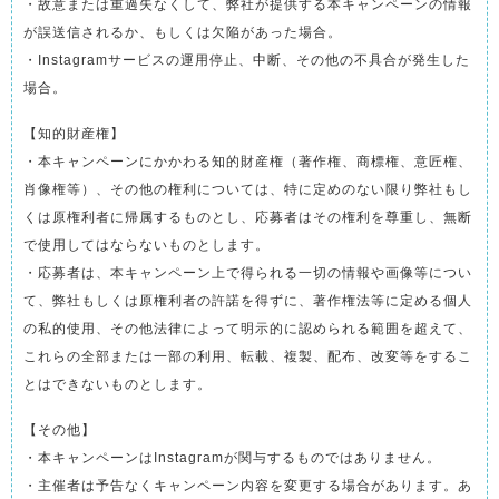
・故意または重過失なくして、弊社が提供する本キャンペーンの情報
が誤送信されるか、もしくは欠陥があった場合。
・Instagramサービスの運用停止、中断、その他の不具合が発生した
場合。
【知的財産権】
・本キャンペーンにかかわる知的財産権（著作権、商標権、意匠権、
肖像権等）、その他の権利については、特に定めのない限り弊社もし
くは原権利者に帰属するものとし、応募者はその権利を尊重し、無断
で使用してはならないものとします。
・応募者は、本キャンペーン上で得られる一切の情報や画像等につい
て、弊社もしくは原権利者の許諾を得ずに、著作権法等に定める個人
の私的使用、その他法律によって明示的に認められる範囲を超えて、
これらの全部または一部の利用、転載、複製、配布、改変等をするこ
とはできないものとします。
【その他】
・本キャンペーンはInstagramが関与するものではありません。
・主催者は予告なくキャンペーン内容を変更する場合があります。あ