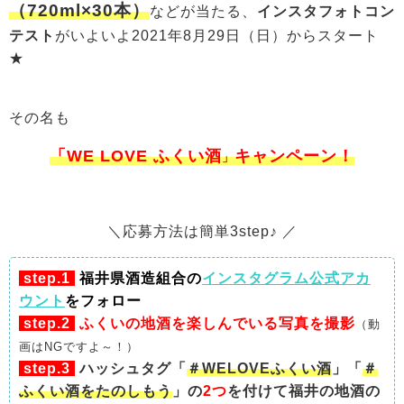
（720ml×30本）
などが当たる、
インスタフォトコン
テスト
がいよいよ2021年8月29日（日）からスタート
★
その名も
「WE LOVE ふくい酒
キャンペーン！
」
＼応募方法は簡単3step♪ ／
step.1
福井県酒造組合の
インスタグラム公式アカ
ウント
をフォロー
step.2
ふくいの地酒を楽しんでいる写真を撮影
（動
画はNGですよ～！）
step.3
ハッシュタグ「
＃WELOVEふくい酒
」「
＃
ふくい酒をたのしもう
」の
2つ
を付けて福井の地酒の