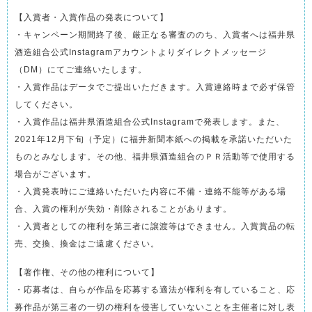
【入賞者・入賞作品の発表について】
・キャンペーン期間終了後、厳正なる審査ののち、入賞者へは福井県
酒造組合公式Instagramアカウントよりダイレクトメッセージ
（DM）にてご連絡いたします。
・入賞作品はデータでご提出いただきます。入賞連絡時まで必ず保管
してください。
・入賞作品は福井県酒造組合公式Instagramで発表します。また、
2021年12月下旬（予定）に福井新聞本紙への掲載を承諾いただいた
ものとみなします。その他、福井県酒造組合のＰＲ活動等で使用する
場合がございます。
・入賞発表時にご連絡いただいた内容に不備・連絡不能等がある場
合、入賞の権利が失効・削除されることがあります。
・入賞者としての権利を第三者に譲渡等はできません。入賞賞品の転
売、交換、換金はご遠慮ください。
【著作権、その他の権利について】
・応募者は、自らが作品を応募する適法が権利を有していること、応
募作品が第三者の一切の権利を侵害していないことを主催者に対し表