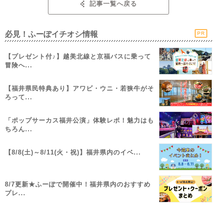
記事一覧へ戻る
必見！ふーぽイチオシ情報
PR
【プレゼント付♪】越美北線と京福バスに乗って
冒険へ...
【福井県民特典あり】アワビ・ウニ・若狭牛がそ
ろって...
「ポップサーカス福井公演」体験レポ！魅力はも
ちろん...
【8/8(土)～8/11(火・祝)】福井県内のイベ...
8/7更新★ふーぽで開催中！福井県内のおすすめ
プレ...