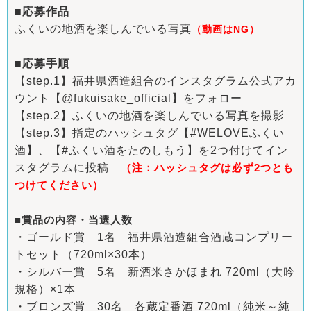
■応募作品
ふくいの地酒を楽しんでいる写真
（動画はNG）
■応募手順
【step.1】福井県酒造組合のインスタグラム公式アカ
ウント【@fukuisake_official】をフォロー
【step.2】ふくいの地酒を楽しんでいる写真を撮影
【step.3】指定のハッシュタグ【#WELOVEふくい
酒】、【#ふくい酒をたのしもう】を2つ付けてイン
スタグラムに投稿
（注：ハッシュタグは必ず2つとも
つけてください）
■賞品の内容・当選人数
・ゴールド賞 1名 福井県酒造組合酒蔵コンプリー
トセット（720ml×30本）
・シルバー賞 5名 新酒米さかほまれ 720ml（大吟
規格）×1本
・ブロンズ賞 30名 各蔵定番酒 720ml（純米～純