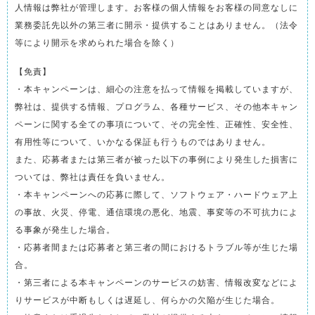
人情報は弊社が管理します。お客様の個人情報をお客様の同意なしに
業務委託先以外の第三者に開示・提供することはありません。（法令
等により開示を求められた場合を除く）
【免責】
・本キャンペーンは、細心の注意を払って情報を掲載していますが、
弊社は、提供する情報、プログラム、各種サービス、その他本キャン
ペーンに関する全ての事項について、その完全性、正確性、安全性、
有用性等について、いかなる保証も行うものではありません。
また、応募者または第三者が被った以下の事例により発生した損害に
ついては、弊社は責任を負いません。
・本キャンペーンへの応募に際して、ソフトウェア・ハードウェア上
の事故、火災、停電、通信環境の悪化、地震、事変等の不可抗力によ
る事象が発生した場合。
・応募者間または応募者と第三者の間におけるトラブル等が生じた場
合。
・第三者による本キャンペーンのサービスの妨害、情報改変などによ
りサービスが中断もしくは遅延し、何らかの欠陥が生じた場合。