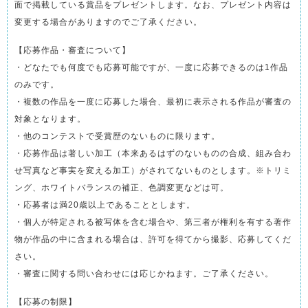
面で掲載している賞品をプレゼントします。なお、プレゼント内容は
変更する場合がありますのでご了承ください。
【応募作品・審査について】
・どなたでも何度でも応募可能ですが、一度に応募できるのは1作品
のみです。
・複数の作品を一度に応募した場合、最初に表示される作品が審査の
対象となります。
・他のコンテストで受賞歴のないものに限ります。
・応募作品は著しい加工（本来あるはずのないものの合成、組み合わ
せ写真など事実を変える加工）がされてないものとします。※トリミ
ング、ホワイトバランスの補正、色調変更などは可。
・応募者は満20歳以上であることとします。
・個人が特定される被写体を含む場合や、第三者が権利を有する著作
物が作品の中に含まれる場合は、許可を得てから撮影、応募してくだ
さい。
・審査に関する問い合わせには応じかねます。ご了承ください。
【応募の制限】