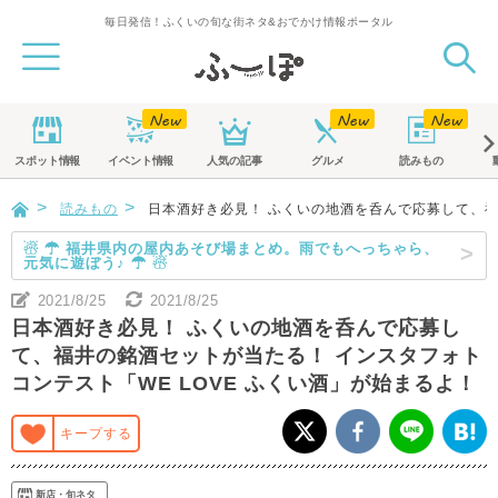
毎日発信！ふくいの旬な街ネタ&おでかけ情報ポータル
スポット
情報
イベント
情報
人気の記事
グルメ
読みもの
読みもの
日本酒好き必見！ ふくいの地酒を呑んで応募して、福
☃ ☂ 福井県内の屋内あそび場まとめ。雨でもへっちゃら、
元気に遊ぼう♪ ☂ ☃
2021/8/25
2021/8/25
日本酒好き必見！ ふくいの地酒を呑んで応募し
て、福井の銘酒セットが当たる！ インスタフォト
コンテスト「WE LOVE ふくい酒」が始まるよ！
キープする
新店・旬ネタ