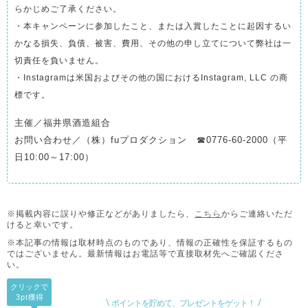
らかじめご了承ください。
・本キャンペーンに参加したこと、または入賞したことに起因するい
かなる損失、負債、被害、費用、その他の申し立てについて弊社は一
切責任を負いません。
・Instagramは米国およびその他の国におけるInstagram, LLC の商
標です。
主催／福井県酒造組合
お問い合わせ／（株）fuプロダクション ☎0776-60-2000（平
日10:00～17:00）
※掲載内容に誤りや修正などがありましたら、
こちら
からご連絡いただ
けると幸いです。
※本記事の情報は取材時点のものであり、情報の正確性を保証するもの
ではございません。
最新情報はお電話等で直接取材先へご確認くださ
い。
クリックで
3pt
獲得
ポイントを貯めて、プレゼントをゲット！