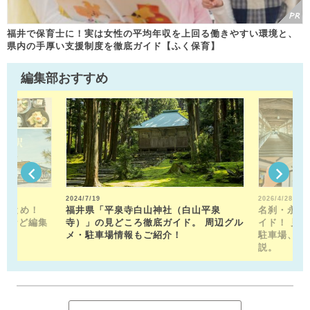
福井で保育士に！実は女性の平均年収を上回る働きやすい環境と、
県内の手厚い支援制度を徹底ガイド【ふく保育】
編集部おすすめ
2024/7/19
2026/4/28
駅まとめ！
福井県「平泉寺白山神社（白山平泉
名刹・永平
トなど編集
寺）」の見どころ徹底ガイド。 周辺グル
イド！ 見
！
メ・駐車場情報もご紹介！
駐車場、お
説。