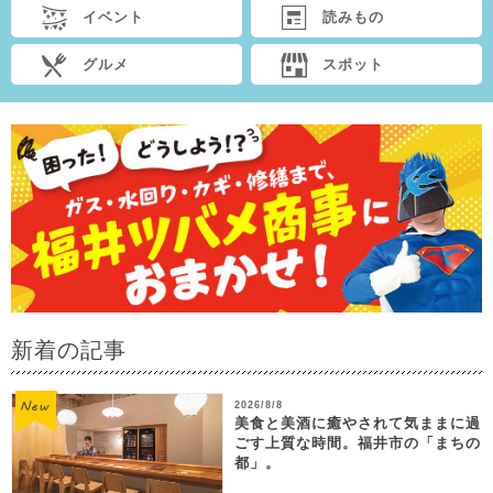
イベント
読みもの
グルメ
スポット
新着の記事
2026/8/8
美食と美酒に癒やされて気ままに過
ごす上質な時間。福井市の「まちの
都」。