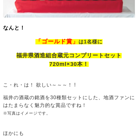
なんと！
「ゴールド賞」
は1名様に
福井県酒造組合蔵元コンプリートセット
720ml×30本！
こ・れ・は！ 欲しい～～～！ !
福井の酒蔵の銘酒を30種類セットにした、地酒ファンに
はたまらなく魅力的な賞品ですね！
※写真はイメージです。
ほかにも