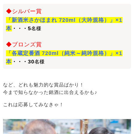
◆シルバー賞
「新酒米さかほまれ 720ml（大吟規格）」×1
本
5
・・・
名様
◆ブロンズ賞
「各蔵定番酒 720ml（純米～純吟規格）」×1
本
30
・・・
名様
など、どれも魅力的な賞品ばかり！
今まで知らなかった銘酒に出合えるかも♪
これは応募してみなきゃ！