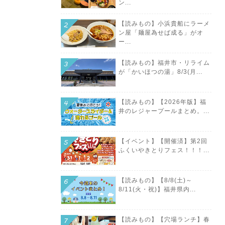
ン...
【読みもの】小浜貴船にラーメ
ン屋「麺屋為せば成る」がオ
ー...
【読みもの】福井市・リライム
が「かいほつの湯」8/3(月...
【読みもの】【2026年版】福
井のレジャープールまとめ。...
【イベント】【開催済】第2回
ふくいやきとりフェス！！！...
【読みもの】【8/8(土)～
8/11(火・祝)】福井県内...
【読みもの】【穴場ランチ】春