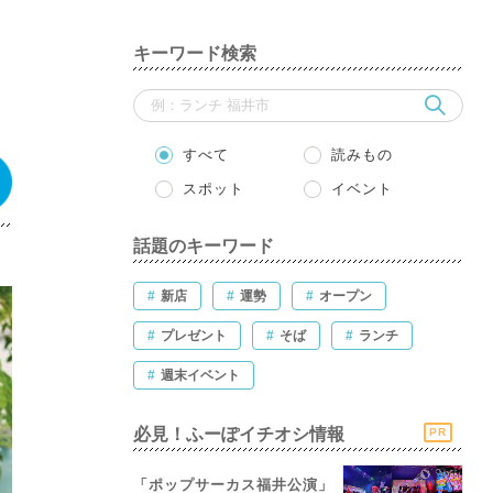
キーワード検索
すべて
読みもの
スポット
イベント
話題のキーワード
#
新店
#
運勢
#
オープン
#
プレゼント
#
そば
#
ランチ
#
週末イベント
必見！ふーぽイチオシ情報
PR
「ポップサーカス福井公演」