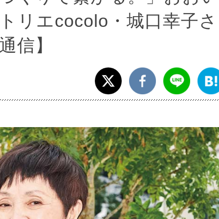
リエcocolo・城口幸子さ
通信】