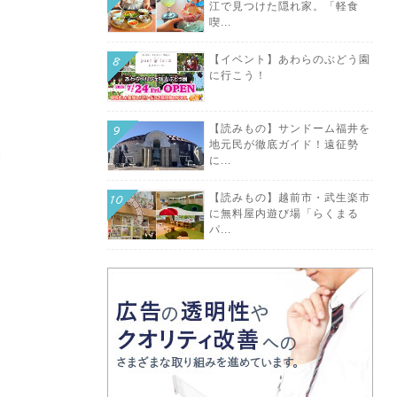
江で見つけた隠れ家。「軽食
喫...
【イベント】あわらのぶどう園
に行こう！
【読みもの】サンドーム福井を
地元民が徹底ガイド！遠征勢
ョ
に...
【読みもの】越前市・武生楽市
に無料屋内遊び場「らくまる
パ...