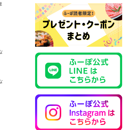
ま
な
な
。