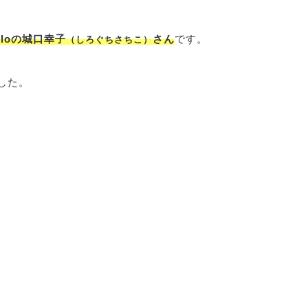
loの城口幸子
さん
です。
（しろぐちさちこ）
した。