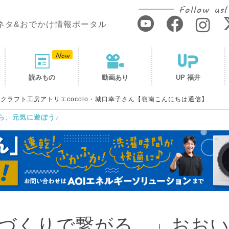
Follow us!
ネタ&おでかけ情報ポータル
読みもの
動画あり
UP 福井
ラフト工房アトリエcocolo・城口幸子さん【嶺南こんにちは通信】
ら、元気に遊ぼう♪
づくりで繋がる。」おお