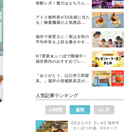
体験レポ！魅力はもちろん...
アイス無料券が10名様に当た
る！御素麺屋の人気商品...
福井で保育士に！実は女性の
平均年収を上回る働きやす...
8/7更新★ふーぽで開催中！
福井県内のおすすめプレ...
「ありがとう、山口伊三郎家
具。」福井の老舗家具店が...
人気記事ランキング
24時間
週間
3ヶ月
【読みもの】【レポ】福井市
「かいほつの湯」8/3オープ