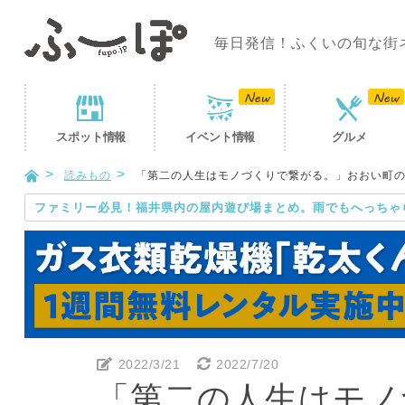
毎日発信！ふくいの旬な街
スポット
情報
イベント
情報
グルメ
読みもの
「第二の人生はモノづくりで繋がる。」おおい町のク
ファミリー必見！福井県内の屋内遊び場まとめ。雨でもへっちゃ
2022/3/21
2022/7/20
「第二の人生はモノ