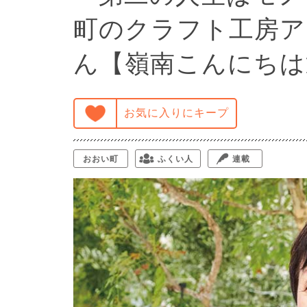
町のクラフト工房アト
ん【嶺南こんにちは
お気に入りにキープ
おおい町
ふくい人
連載