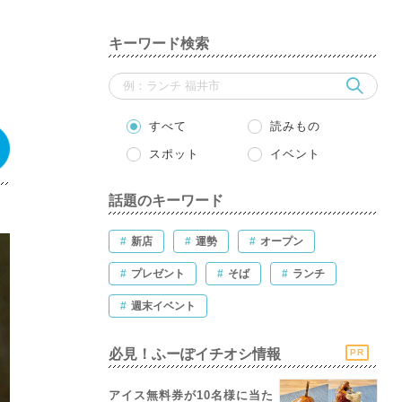
キーワード検索
すべて
読みもの
スポット
イベント
話題のキーワード
#
新店
#
運勢
#
オープン
#
プレゼント
#
そば
#
ランチ
#
週末イベント
必見！ふーぽイチオシ情報
PR
アイス無料券が10名様に当た