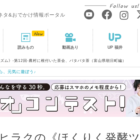
Follow us!
ネタ&おでかけ情報ポータル
読みもの
動画あり
UP 福井
ズム》-第12回-農村に根付いた茶会、バタバタ茶（富山県朝日町編）
ら、元気に遊ぼう♪
ヒラクの《ほくりく発酵