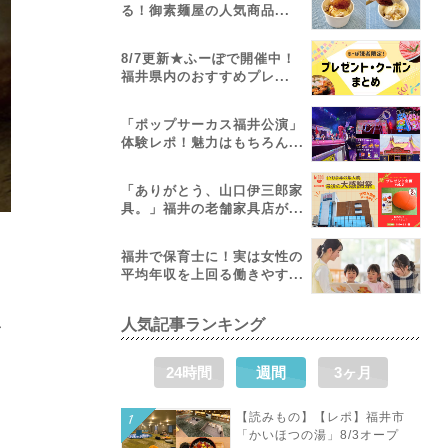
る！御素麺屋の人気商品...
8/7更新★ふーぽで開催中！
福井県内のおすすめプレ...
「ポップサーカス福井公演」
体験レポ！魅力はもちろん...
「ありがとう、山口伊三郎家
具。」福井の老舗家具店が...
福井で保育士に！実は女性の
平均年収を上回る働きやす...
人気記事ランキング
ー
24時間
週間
3ヶ月
【読みもの】【レポ】福井市
「かいほつの湯」8/3オープ