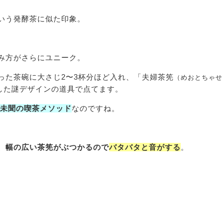
いう発酵茶に似た印象。
み方がさらにユニーク。
った茶碗に大さじ2〜3杯分ほど入れ、「夫婦茶筅
（めおとちゃせ
した謎デザインの道具で点てます。
未聞の喫茶メソッド
なのですね。
、幅の広い茶筅がぶつかるので
バタバタと音がする
。