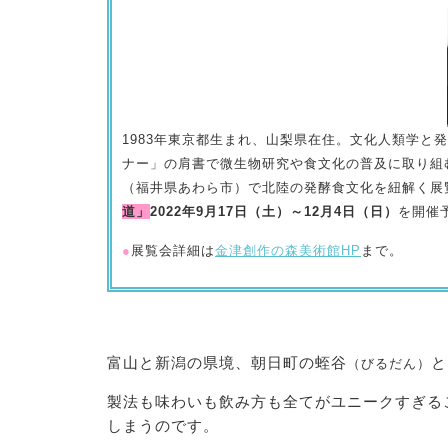
1983年東京都生まれ、山梨県在住。文化人類学と
ナー」の肩書で微生物研究や食文化の普及に取り組
（福井県あわら市）で北陸の発酵食文化を紐解く展
道」
2022年9月17日（土）～12月4日（日）
を開催
●
展覧会詳細は
金津創作の森美術館HP
まで。
富山と新潟の県境、朝日町の蛭谷
と
（びるだん）
製法も味わいも飲み方も全てがユニークすぎる
しまうのです。