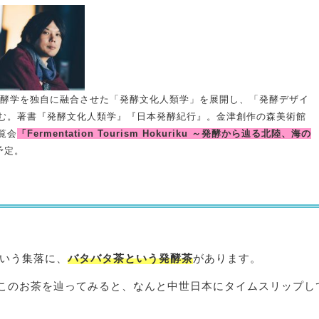
発酵学を独自に融合させた「発酵文化人類学」を展開し、「発酵デザイ
む。著書『発酵文化人類学』『日本発酵紀行』。金津創作の森美術館
覧会
「Fermentation Tourism Hokuriku ～発酵から辿る北陸、海の
予定。
いう集落に、
バタバタ茶という発酵茶
があります。
このお茶を辿ってみると、なんと中世日本にタイムスリップし