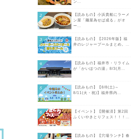
ン...
【読みもの】小浜貴船にラーメ
ン屋「麺屋為せば成る」がオ
ー...
【読みもの】【2026年版】福
井のレジャープールまとめ。...
【読みもの】福井市・リライム
が「かいほつの湯」8/3(月...
【読みもの】【8/8(土)～
8/11(火・祝)】福井県内...
【イベント】【開催済】第2回
ふくいやきとりフェス！！！...
【読みもの】【穴場ランチ】春