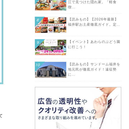
江で見つけた隠れ家。「軽食
喫...
【読みもの】【2026年最新】
福井駅お土産徹底ガイド。定...
【イベント】あわらのぶどう園
に行こう！
【読みもの】サンドーム福井を
地元民が徹底ガイド！遠征勢
に...
て