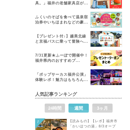
具。」福井の老舗家具店が...
ふくいのそばを食べて温泉宿
泊券やいちほまれなどの豪...
【プレゼント付♪】越美北線
と京福バスに乗って冒険へ...
7/31更新★ふーぽで開催中！
福井県内のおすすめプ...
「ポップサーカス福井公演」
体験レポ！魅力はもちろん...
人気記事ランキング
24時間
週間
3ヶ月
【読みもの】【レポ】福井市
「かいほつの湯」8/3オープ