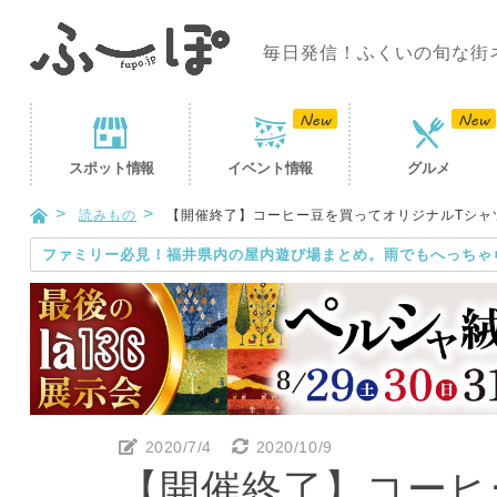
毎日発信！ふくいの旬な街
スポット
情報
イベント
情報
グルメ
読みもの
【開催終了】コーヒー豆を買ってオリジナルTシャ
ファミリー必見！福井県内の屋内遊び場まとめ。雨でもへっちゃ
2020/7/4
2020/10/9
【開催終了】コーヒ