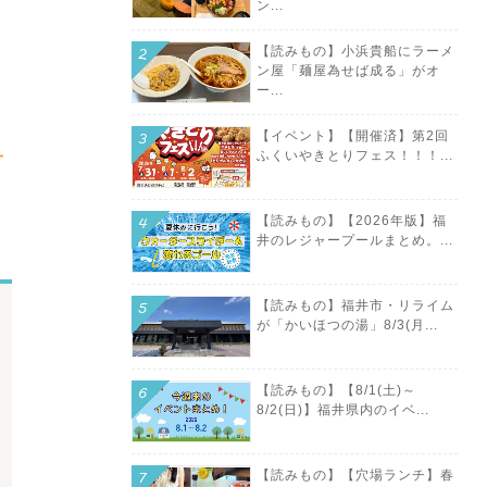
ン...
【読みもの】小浜貴船にラーメ
ン屋「麺屋為せば成る」がオ
ー...
【イベント】【開催済】第2回
ふくいやきとりフェス！！！...
オ
【読みもの】【2026年版】福
井のレジャープールまとめ。...
【読みもの】福井市・リライム
が「かいほつの湯」8/3(月...
【読みもの】【8/1(土)～
8/2(日)】福井県内のイベ...
【読みもの】【穴場ランチ】春