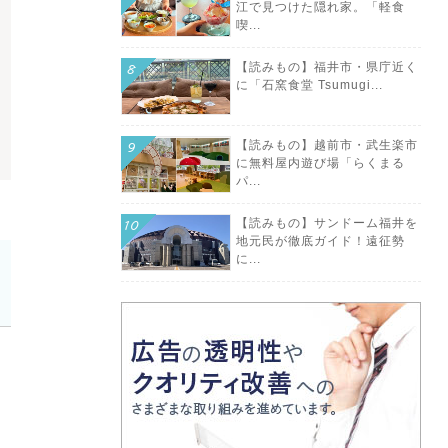
江で見つけた隠れ家。「軽食
喫...
【読みもの】福井市・県庁近く
に「石窯食堂 Tsumugi...
【読みもの】越前市・武生楽市
に無料屋内遊び場「らくまる
パ...
【読みもの】サンドーム福井を
地元民が徹底ガイド！遠征勢
に...