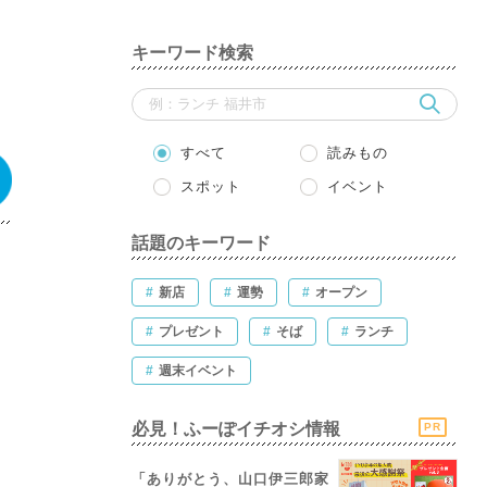
珈
キーワード検索
すべて
読みもの
スポット
イベント
話題のキーワード
#
新店
#
運勢
#
オープン
#
プレゼント
#
そば
#
ランチ
#
週末イベント
必見！ふーぽイチオシ情報
PR
「ありがとう、山口伊三郎家