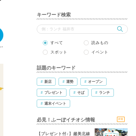
キーワード検索
すべて
読みもの
スポット
イベント
話題のキーワード
#
新店
#
運勢
#
オープン
#
プレゼント
#
そば
#
ランチ
#
週末イベント
必見！ふーぽイチオシ情報
PR
【プレゼント付♪】越美北線