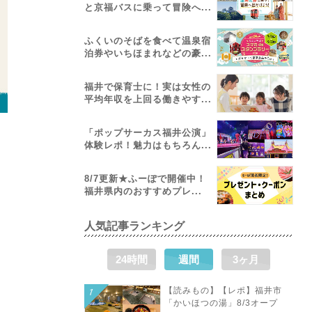
と京福バスに乗って冒険へ...
ふくいのそばを食べて温泉宿
泊券やいちほまれなどの豪...
福井で保育士に！実は女性の
平均年収を上回る働きやす...
「ポップサーカス福井公演」
体験レポ！魅力はもちろん...
8/7更新★ふーぽで開催中！
福井県内のおすすめプレ...
人気記事ランキング
24時間
週間
3ヶ月
【読みもの】【レポ】福井市
「かいほつの湯」8/3オープ