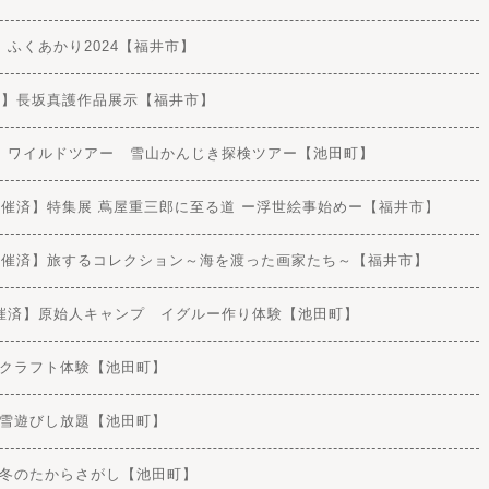
【開催済】ふくあかり2024【福井市】
) 【開催済】長坂真護作品展示【福井市】
土) 【開催済】ワイルドツアー 雪山かんじき探検ツアー【池田町】
(月・祝) 【開催済】特集展 蔦屋重三郎に至る道 ー浮世絵事始めー【福井市】
4(月・祝) 【開催済】旅するコレクション～海を渡った画家たち～【福井市】
月・祝) 【開催済】原始人キャンプ イグルー作り体験【池田町】
【開催済】クラフト体験【池田町】
【開催済】雪遊びし放題【池田町】
 【開催済】冬のたからさがし【池田町】