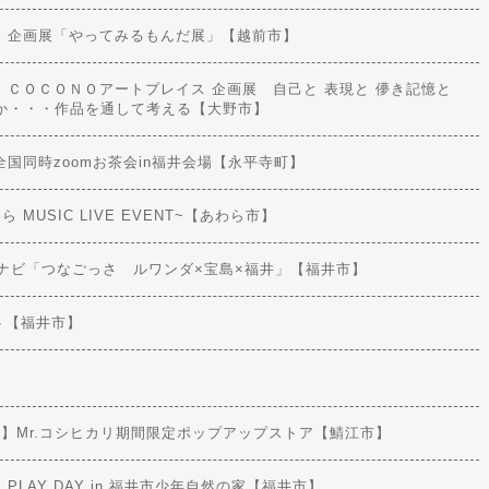
日) 【開催済】企画展「やってみるもんだ展」【越前市】
(日) 【開催済】ＣＯＣＯＮＯアートプレイス 企画展 自己と 表現と 儚き記憶と
か・・・作品を通して考える【大野市】
2回全国同時zoomお茶会in福井会場【永平寺町】
あわら MUSIC LIVE EVENT~【あわら市】
外協力隊ナビ「つなごっさ ルワンダ×宝島×福井」【福井市】
ット【福井市】
(日) 【開催済】Mr.コシヒカリ期間限定ポップアップストア【鯖江市】
【開催済】PLAY DAY in 福井市少年自然の家【福井市】