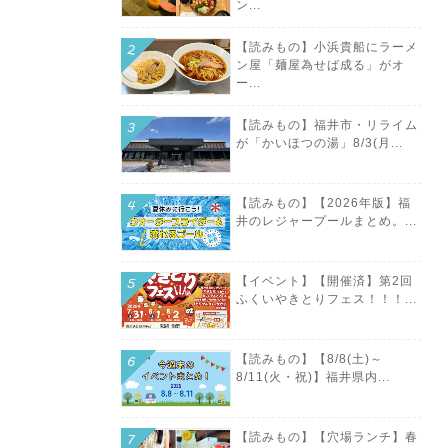
ン...
【読みもの】小浜貴船にラーメ
ン屋「麺屋為せば成る」がオ
ー...
【読みもの】福井市・リライム
が「かいほつの湯」8/3(月...
【読みもの】【2026年版】福
井のレジャープールまとめ。...
【イベント】【開催済】第2回
ふくいやきとりフェス！！！...
【読みもの】【8/8(土)～
8/11(火・祝)】福井県内...
【読みもの】【穴場ランチ】春