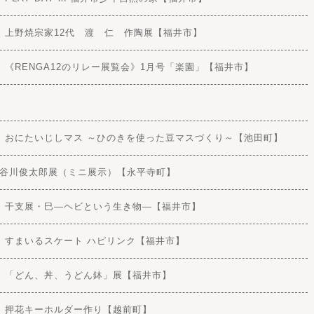
) 【開催済】上野焼宗家12代 渡 仁 作陶展【福井市】
) 【開催済】《RENGA12のリレー展覧会》1月号「楽園」【福井市】
(金) 【開催済】おにたいじしマス ～ひのきを使った豆マスづくり～【池田町】
) 【開催済】谷川俊太郎展（ミニ展示）【永平寺町】
日) 【開催済】干支展・巳―ヘビという生き物―【福井市】
) 【開催済】すまいるスケート ハピリンク【福井市】
) 【開催済】「どん、丼、うどん鉢」展【福井市】
) 【開催済】押花キーホルダー作り【越前町】