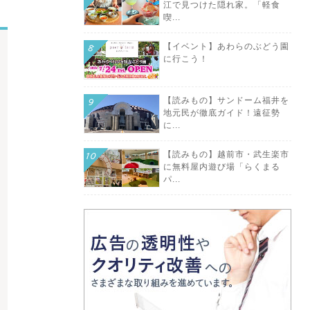
江で見つけた隠れ家。「軽食
喫...
【イベント】あわらのぶどう園
に行こう！
【読みもの】サンドーム福井を
地元民が徹底ガイド！遠征勢
に...
【読みもの】越前市・武生楽市
に無料屋内遊び場「らくまる
パ...