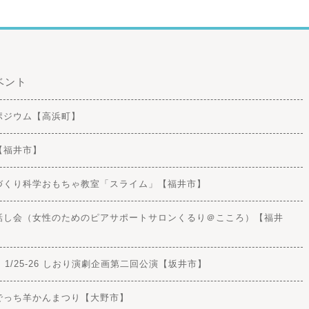
ベント
シンポジウム【高浜町】
会【福井市】
士の手づくり科学おもちゃ教室「スライム」【福井市】
の健康お話し会（女性のためのピアサポートサロンくるり＠こころ）【福井
 【開催済】1/25-26 しおり演劇企画第二回公演【坂井市】
【開催済】でっち羊かんまつり【大野市】