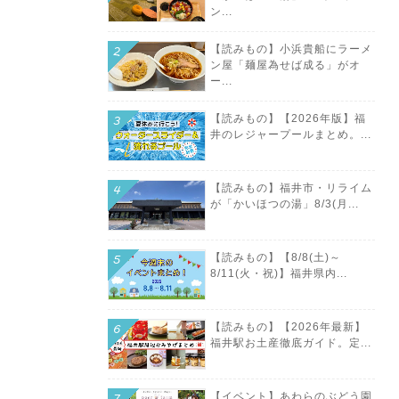
ン...
【読みもの】小浜貴船にラーメ
ン屋「麺屋為せば成る」がオ
ー...
【読みもの】【2026年版】福
井のレジャープールまとめ。...
【読みもの】福井市・リライム
が「かいほつの湯」8/3(月...
【読みもの】【8/8(土)～
8/11(火・祝)】福井県内...
【読みもの】【2026年最新】
福井駅お土産徹底ガイド。定...
【イベント】あわらのぶどう園