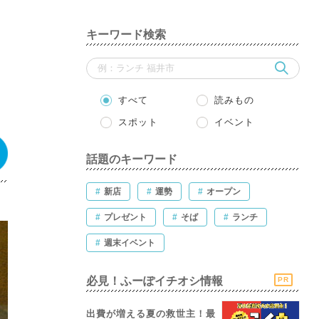
キーワード検索
すべて
読みもの
スポット
イベント
話題のキーワード
#
新店
#
運勢
#
オープン
#
プレゼント
#
そば
#
ランチ
#
週末イベント
必見！ふーぽイチオシ情報
PR
出費が増える夏の救世主！最