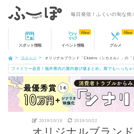
毎日発信！ふくいの旬な街
スポット
情報
イベント
情報
グルメ
読みもの
オリジナルブランド「Ckaeru（シカエル）」の
ファミリー必見！福井県内の屋内遊び場まとめ。雨でもへっちゃ
2019/10/18
2019/10/22
オリジナルブランド「