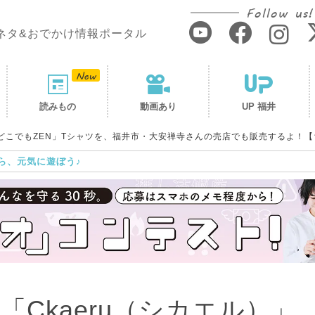
Follow us!
ネタ&おでかけ情報ポータル
読みもの
動画あり
UP 福井
「どこでもZEN」Tシャツを、福井市・大安禅寺さんの売店でも販売するよ！
ら、元気に遊ぼう♪
Ckaeru（シカエル）」