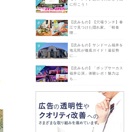
に行こう！
【読みもの】【穴場ランチ】春
江で見つけた隠れ家。「軽食
喫...
【読みもの】サンドーム福井を
地元民が徹底ガイド！遠征勢
に...
【読みもの】「ポップサーカス
福井公演」体験レポ！魅力は
ャ
も...