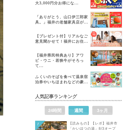
大3,000円分お得にな...
「ありがとう、山口伊三郎家
具。」福井の老舗家具店が...
【プレゼント付】リアルなご
意見聞かせて！福井にお住...
【福井県民特典あり】アワ
ビ・ウニ・若狭牛がそろっ
て...
ふくいのそばを食べて温泉宿
泊券やいちほまれなどの豪...
人気記事ランキング
24時間
週間
3ヶ月
【読みもの】【レポ】福井市
「かいほつの湯」8/3オープ