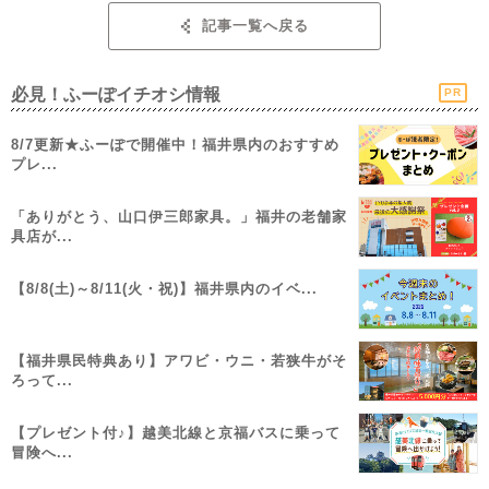
記事一覧へ戻る
必見！ふーぽイチオシ情報
PR
8/7更新★ふーぽで開催中！福井県内のおすすめ
プレ...
「ありがとう、山口伊三郎家具。」福井の老舗家
具店が...
【8/8(土)～8/11(火・祝)】福井県内のイベ...
【福井県民特典あり】アワビ・ウニ・若狭牛がそ
ろって...
【プレゼント付♪】越美北線と京福バスに乗って
冒険へ...