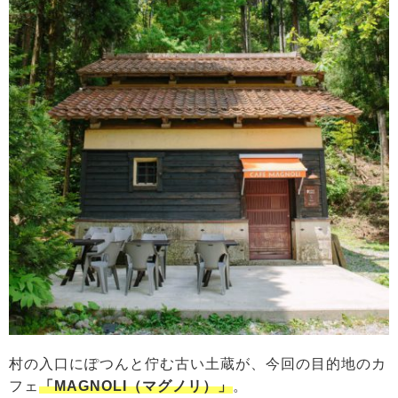
村の入口にぽつんと佇む古い土蔵が、今回の目的地のカ
フェ
「MAGNOLI（マグノリ）」
。