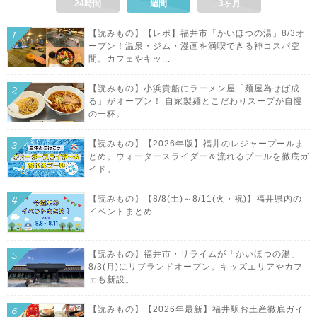
24時間
週間
3ヶ月
【読みもの】【レポ】福井市「かいほつの湯」8/3オ
ープン！温泉・ジム・漫画を満喫できる神コスパ空
間。カフェやキッ...
【読みもの】小浜貴船にラーメン屋「麺屋為せば成
る」がオープン！ 自家製麺とこだわりスープが自慢
の一杯。
【読みもの】【2026年版】福井のレジャープールま
とめ。ウォータースライダー＆流れるプールを徹底ガ
イド。
【読みもの】【8/8(土)～8/11(火・祝)】福井県内の
イベントまとめ
【読みもの】福井市・リライムが「かいほつの湯」
8/3(月)にリブランドオープン。キッズエリアやカフ
ェも新設。
【読みもの】【2026年最新】福井駅お土産徹底ガイ