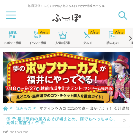
毎日発信！ふくいの旬な街ネタ&おでかけ情報ポータル
スポット
情報
イベント
情報
人気の記事
グルメ
読みもの
読みもの
マフィンをカゴに詰めて森へ出かけよう！ 石川県加賀
☃ ☂ 福井県内の屋内あそび場まとめ。雨でもへっちゃら、
元気に遊ぼう♪ ☂ ☃
2019/7/20