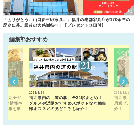
「ありがとう、山口伊三郎家具。」福井の老舗家具店が170余年の
歴史に幕。最後の大感謝祭へ！【プレゼント企画付】
編集部おすすめ
2024/3/20
2024/12/13
トが完全ガ
福井県内の「道の駅」全21駅まとめ！
福井県「福
クセス情報や
グルメや近隣おすすめスポットなど編集
周辺グルメ
メ情報を解
部オススメの見どころも紹介！
介！