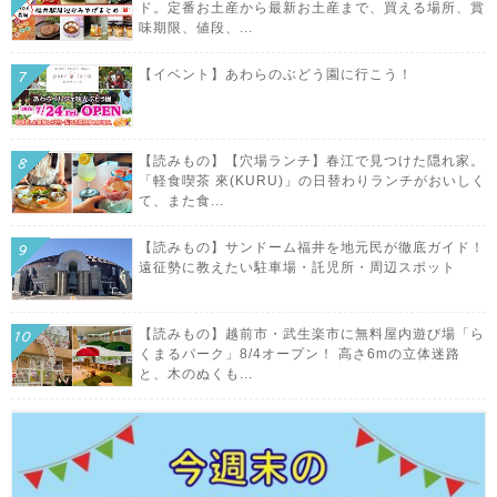
ド。定番お土産から最新お土産まで、買える場所、賞
味期限、値段、...
【イベント】あわらのぶどう園に行こう！
【読みもの】【穴場ランチ】春江で見つけた隠れ家。
「軽食喫茶 來(KURU)」の日替わりランチがおいしく
て、また食...
【読みもの】サンドーム福井を地元民が徹底ガイド！
遠征勢に教えたい駐車場・託児所・周辺スポット
【読みもの】越前市・武生楽市に無料屋内遊び場「ら
くまるパーク」8/4オープン！ 高さ6mの立体迷路
と、木のぬくも...