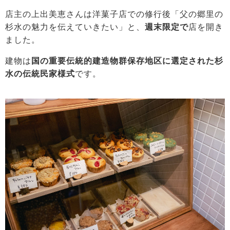
店主の上出美恵さんは洋菓子店での修行後「父の郷里の
杉水の魅力を伝えていきたい」と、
週末限定で
店を開き
ました。
建物は
国の重要伝統的建造物群保存地区に選定された杉
水の伝統民家様式
です。