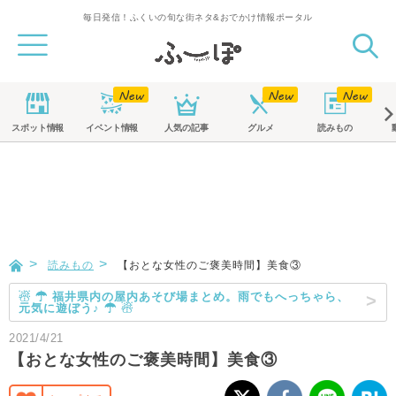
毎日発信！ふくいの旬な街ネタ&おでかけ情報ポータル
スポット
情報
イベント
情報
人気の記事
グルメ
読みもの
読みもの
【おとな女性のご褒美時間】美食③
☃ ☂ 福井県内の屋内あそび場まとめ。雨でもへっちゃら、
元気に遊ぼう♪ ☂ ☃
2021/4/21
【おとな女性のご褒美時間】美食③