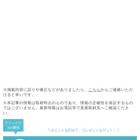
※掲載内容に誤りや修正などがありましたら、
こちら
からご連絡いただ
けると幸いです。
※本記事の情報は取材時点のものであり、情報の正確性を保証するもの
ではございません。
最新情報はお電話等で直接取材先へご確認くださ
い。
クリックで
3pt
獲得
ポイントを貯めて、プレゼントをゲット！