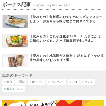
ボーナス記事
ふーぽポイントを多めにもらえるよ
【読みもの】魚料理のおすすめレシピをマスター
しよう！お造りから揚げ物まで簡単にできる...
【読みもの】これぞ進化系TKG！？ たまごかけ
ご飯のレシピを、ふーぽ編集部で4つ考え...
【読みもの】地元民が太鼓判！ 絶対はずさない福
井の美味しいおみやげ７選。
話題のキーワード
#
新店
#
運勢
#
オープン
#
プレゼント
#
そば
#
ランチ
#
週末イベント