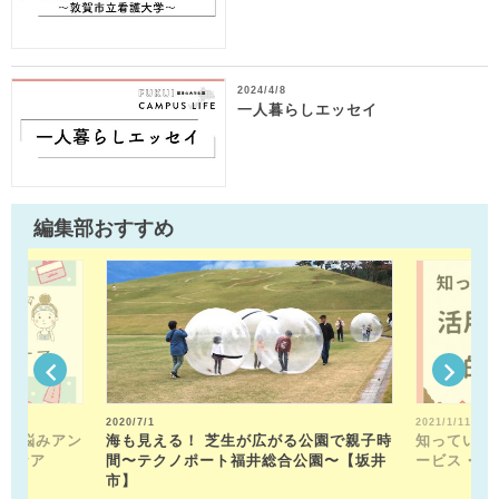
2024/4/8
一人暮らしエッセイ
編集部おすすめ
2020/7/1
2021/1/11
別肌悩みアン
海も見える！ 芝生が広がる公園で親子時
知っている
ンケア
間〜テクノポート福井総合公園〜【坂井
ービス・活
市】