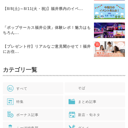
【8/8(土)～8/11(火・祝)】福井県内のイベ...
「ポップサーカス福井公演」体験レポ！魅力はも
ちろん...
【プレゼント付】リアルなご意見聞かせて！福井
にお住...
カテゴリ一覧
そば
すべて
特集
まとめ記事
ボーナス記事
新店・旬ネタ
ふーぽ編集部
グルメ