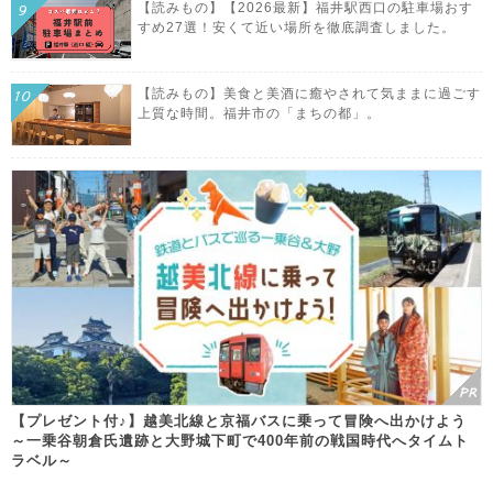
【読みもの】【2026最新】福井駅西口の駐車場おす
すめ27選！安くて近い場所を徹底調査しました。
【読みもの】美食と美酒に癒やされて気ままに過ごす
上質な時間。福井市の「まちの都」。
【プレゼント付♪】越美北線と京福バスに乗って冒険へ出かけよう
～一乗谷朝倉氏遺跡と大野城下町で400年前の戦国時代へタイムト
ラベル～