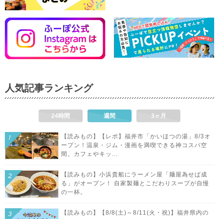
人気記事ランキング
24時間
週間
3ヶ月
【読みもの】【レポ】福井市「かいほつの湯」8/3オ
ープン！温泉・ジム・漫画を満喫できる神コスパ空
間。カフェやキッ...
【読みもの】小浜貴船にラーメン屋「麺屋為せば成
る」がオープン！ 自家製麺とこだわりスープが自慢
の一杯。
【読みもの】【8/8(土)～8/11(火・祝)】福井県内の