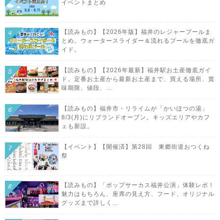
イベントまとめ
【読みもの】【2026年版】福井のレジャープールま
とめ。ウォータースライダー＆流れるプールを徹底ガ
イド。
【読みもの】【2026年最新】福井駅お土産徹底ガイ
ド。定番お土産から最新お土産まで、買える場所、賞
味期限、値段、...
【読みもの】福井市・リライムが「かいほつの湯」
8/3(月)にリブランドオープン。キッズエリアやカフ
ェも新設。
【イベント】【開催済】第28回 東郷街道おつくね
祭
【読みもの】「ポップサーカス福井公演」体験レポ！
魅力はもちろん、座席の見え方、フード、オリジナル
グッズまで詳しく...