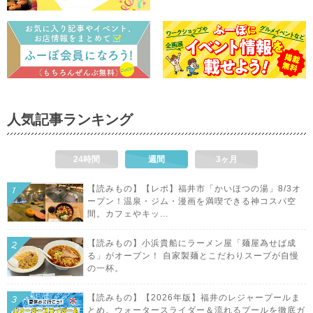
人気記事ランキング
24時間
週間
3ヶ月
【読みもの】【レポ】福井市「かいほつの湯」8/3オ
ープン！温泉・ジム・漫画を満喫できる神コスパ空
間。カフェやキッ...
【読みもの】小浜貴船にラーメン屋「麺屋為せば成
る」がオープン！ 自家製麺とこだわりスープが自慢
の一杯。
【読みもの】【2026年版】福井のレジャープールま
とめ。ウォータースライダー＆流れるプールを徹底ガ