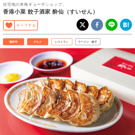
住宅地の本格ギョーザショップ。
香港小菜 餃子酒家 酔仙（すいせん）
キープする
福井市
グルメ
レストラン
ラーメン・餃子