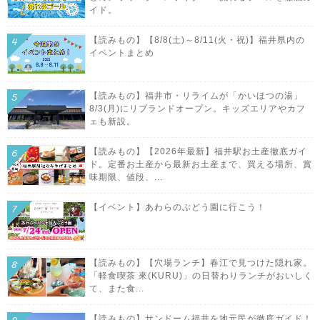
イド。
【読みもの】【8/8(土)～8/11(火・祝)】福井県内の
イベントまとめ
【読みもの】福井市・リライムが「かいほつの湯」
8/3(月)にリブランドオープン。キッズエリアやカフ
ェも新設。
【読みもの】【2026年最新】福井駅お土産徹底ガイ
ド。定番お土産から最新お土産まで、買える場所、賞
味期限、値段、...
【イベント】あわらのぶどう園に行こう！
【読みもの】【穴場ランチ】春江で見つけた隠れ家。
「軽食喫茶 來(KURU)」の日替わりランチがおいしく
て、また食...
【読みもの】サンドーム福井を地元民が徹底ガイド！