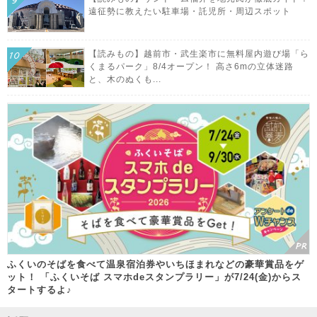
遠征勢に教えたい駐車場・託児所・周辺スポット
【読みもの】越前市・武生楽市に無料屋内遊び場「ら
くまるパーク」8/4オープン！ 高さ6mの立体迷路
と、木のぬくも...
ふくいのそばを食べて温泉宿泊券やいちほまれなどの豪華賞品をゲ
ット！ 「ふくいそば スマホdeスタンプラリー」が7/24(金)からス
タートするよ♪