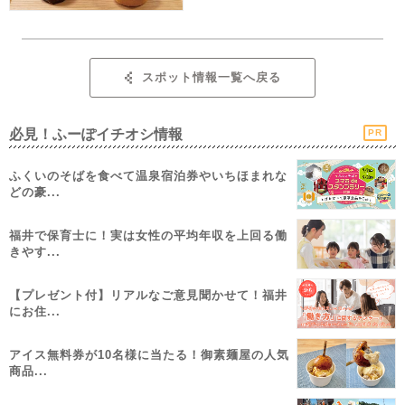
スポット情報一覧へ戻る
必見！ふーぽイチオシ情報
PR
ふくいのそばを食べて温泉宿泊券やいちほまれな
どの豪...
福井で保育士に！実は女性の平均年収を上回る働
きやす...
【プレゼント付】リアルなご意見聞かせて！福井
にお住...
アイス無料券が10名様に当たる！御素麺屋の人気
商品...