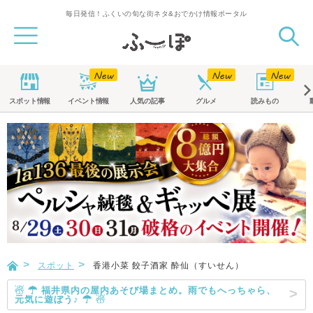
毎日発信！ふくいの旬な街ネタ&おでかけ情報ポータル
スポット
情報
イベント
情報
人気の記事
グルメ
読みもの
スポット
香港小菜 餃子酒家 酔仙（すいせん）
☃ ☂ 福井県内の屋内あそび場まとめ。雨でもへっちゃら、
元気に遊ぼう♪ ☂ ☃