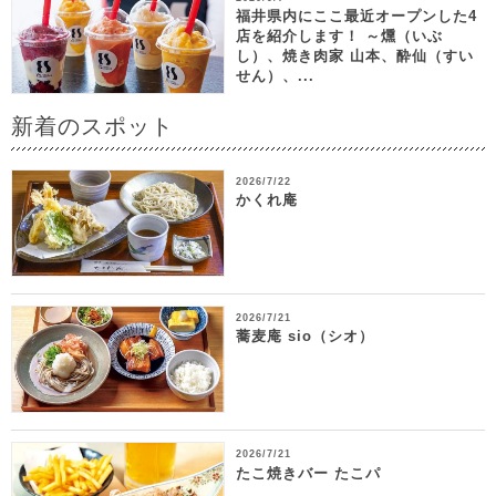
福井県内にここ最近オープンした4
店を紹介します！ ～燻（いぶ
し）、焼き肉家 山本、酔仙（すい
せん）、...
新着のスポット
2026/7/22
かくれ庵
2026/7/21
蕎麦庵 sio（シオ）
2026/7/21
たこ焼きバー たこパ