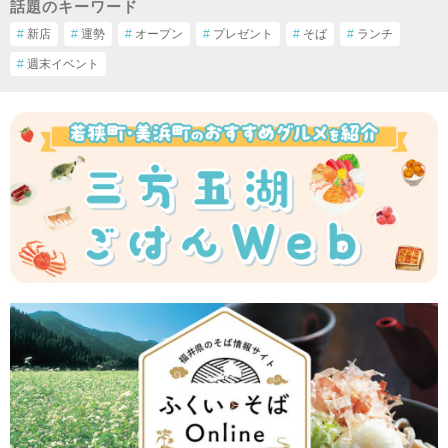
話題のキーワード
#
新店
#
運勢
#
オープン
#
プレゼント
#
そば
#
ランチ
#
週末イベント