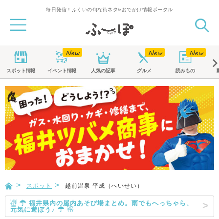
毎日発信！ふくいの旬な街ネタ&おでかけ情報ポータル
スポット
情報
イベント
情報
人気の記事
グルメ
読みもの
スポット
越前温泉 平成（へいせい）
☃ ☂ 福井県内の屋内あそび場まとめ。雨でもへっちゃら、
元気に遊ぼう♪ ☂ ☃