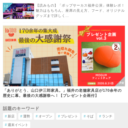
【読みもの】「ポップサーカス福井公演」体験レポ！
魅力はもちろん、座席の見え方、フード、オリジナル
グッズまで詳しく...
「ありがとう、山口伊三郎家具。」福井の老舗家具店が170余年の
歴史に幕。最後の大感謝祭へ！【プレゼント企画付】
話題のキーワード
#
新店
#
運勢
#
オープン
#
プレゼント
#
そば
#
ランチ
#
週末イベント