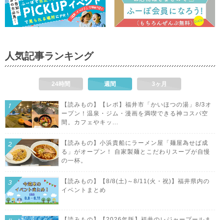
人気記事ランキング
24時間
週間
3ヶ月
【読みもの】【レポ】福井市「かいほつの湯」8/3オ
ープン！温泉・ジム・漫画を満喫できる神コスパ空
間。カフェやキッ...
【読みもの】小浜貴船にラーメン屋「麺屋為せば成
る」がオープン！ 自家製麺とこだわりスープが自慢
の一杯。
【読みもの】【8/8(土)～8/11(火・祝)】福井県内の
イベントまとめ
【読みもの】【2026年版】福井のレジャープールま