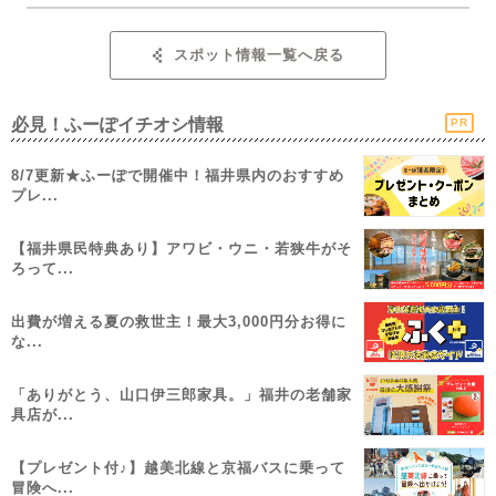
スポット情報一覧へ戻る
必見！ふーぽイチオシ情報
PR
8/7更新★ふーぽで開催中！福井県内のおすすめ
プレ...
【福井県民特典あり】アワビ・ウニ・若狭牛がそ
ろって...
出費が増える夏の救世主！最大3,000円分お得に
な...
「ありがとう、山口伊三郎家具。」福井の老舗家
具店が...
【プレゼント付♪】越美北線と京福バスに乗って
冒険へ...