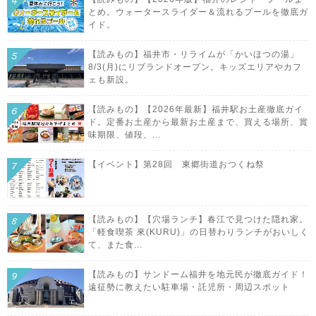
とめ。ウォータースライダー＆流れるプールを徹底ガ
イド。
【読みもの】福井市・リライムが「かいほつの湯」
8/3(月)にリブランドオープン。キッズエリアやカフ
ェも新設。
【読みもの】【2026年最新】福井駅お土産徹底ガイ
ド。定番お土産から最新お土産まで、買える場所、賞
味期限、値段、...
【イベント】第28回 東郷街道おつくね祭
【読みもの】【穴場ランチ】春江で見つけた隠れ家。
「軽食喫茶 來(KURU)」の日替わりランチがおいしく
て、また食...
【読みもの】サンドーム福井を地元民が徹底ガイド！
遠征勢に教えたい駐車場・託児所・周辺スポット