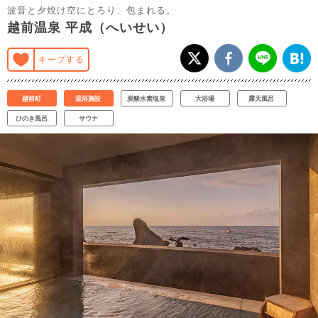
波音と夕焼け空にとろり、包まれる。
越前温泉 平成（へいせい）
キープする
越前町
温浴施設
炭酸水素塩泉
大浴場
露天風呂
ひのき風呂
サウナ