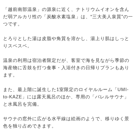
「越前南部温泉」の源泉に近く、ナトリウムイオンを含ん
だ弱アルカリ性の「炭酸水素塩泉」は、“三大美人泉質”の一
つです。
とろりとした湯は皮脂や角質を溶かし、湯上り肌はしっと
りスベスベ。
温泉の利用は宿泊者限定だが、客室で海を見ながら季節の
海産物に舌鼓を打つ食事・入浴付きの日帰りプランもあり
ます。
また、最上階に誕生した1室限定のロイヤルルーム「UMI-
to-KAZE」には露天風呂のほか、専用の「バレルサウナ」
と水風呂を完備。
サウナの窓外に広がる水平線は絵画のようで、移りゆく景
色を独り占めできます。