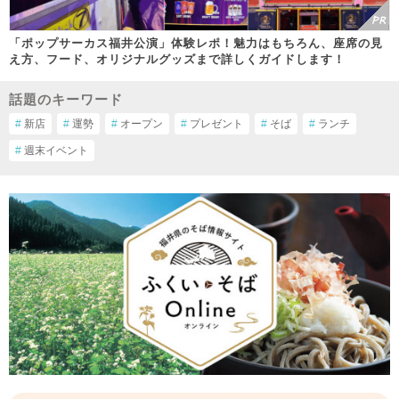
「ポップサーカス福井公演」体験レポ！魅力はもちろん、座席の見
え方、フード、オリジナルグッズまで詳しくガイドします！
話題のキーワード
#
新店
#
運勢
#
オープン
#
プレゼント
#
そば
#
ランチ
#
週末イベント