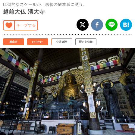
圧倒的なスケールが、未知の解放感に誘う。
越前大仏 清大寺
キープする
勝山市
おでかけ
公共施設
歴史文化館