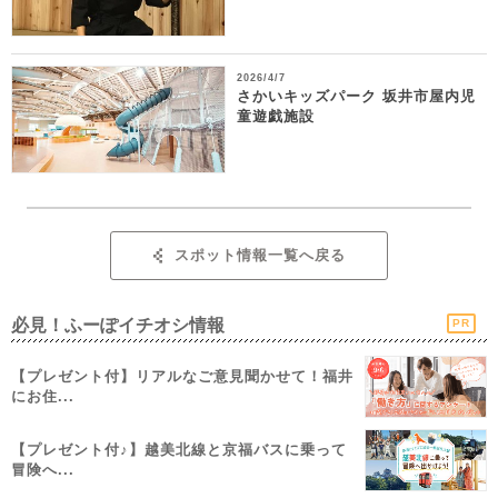
2026/4/7
さかいキッズパーク 坂井市屋内児
童遊戯施設
スポット情報一覧へ戻る
必見！ふーぽイチオシ情報
PR
【プレゼント付】リアルなご意見聞かせて！福井
にお住...
【プレゼント付♪】越美北線と京福バスに乗って
冒険へ...