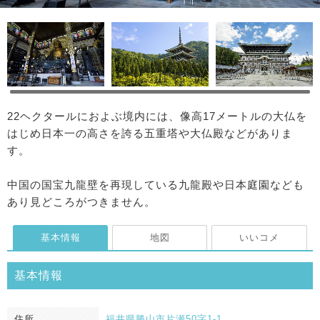
22ヘクタールにおよぶ境内には、像高17メートルの大仏を
はじめ日本一の高さを誇る五重塔や大仏殿などがありま
す。
中国の国宝九龍壁を再現している九龍殿や日本庭園なども
あり見どころがつきません。
基本情報
地図
いいコメ
基本情報
住所
福井県勝山市片瀬50字1-1