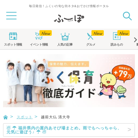
毎日発信！ふくいの旬な街ネタ&おでかけ情報ポータル
スポット
情報
イベント
情報
人気の記事
グルメ
読みもの
スポット
越前大仏 清大寺
☃ ☂ 福井県内の屋内あそび場まとめ。雨でもへっちゃら、
元気に遊ぼう♪ ☂ ☃