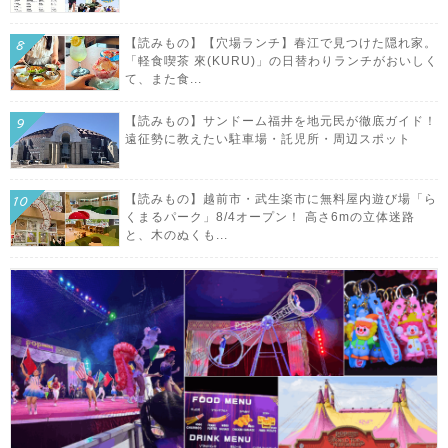
【読みもの】【穴場ランチ】春江で見つけた隠れ家。
「軽食喫茶 來(KURU)」の日替わりランチがおいしく
て、また食...
【読みもの】サンドーム福井を地元民が徹底ガイド！
遠征勢に教えたい駐車場・託児所・周辺スポット
【読みもの】越前市・武生楽市に無料屋内遊び場「ら
くまるパーク」8/4オープン！ 高さ6mの立体迷路
と、木のぬくも...