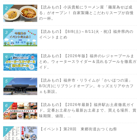
【読みもの】小浜貴船にラーメン屋「麺屋為せば成
る」がオープン！ 自家製麺とこだわりスープが自慢
の一杯。
【読みもの】【8/8(土)～8/11(火・祝)】福井県内の
イベントまとめ
【読みもの】【2026年版】福井のレジャープールま
とめ。ウォータースライダー＆流れるプールを徹底ガ
イド。
【読みもの】福井市・リライムが「かいほつの湯」
8/3(月)にリブランドオープン。キッズエリアやカフ
ェも新設。
【読みもの】【2026年最新】福井駅お土産徹底ガイ
ド。定番お土産から最新お土産まで、買える場所、賞
味期限、値段、...
【イベント】第28回 東郷街道おつくね祭