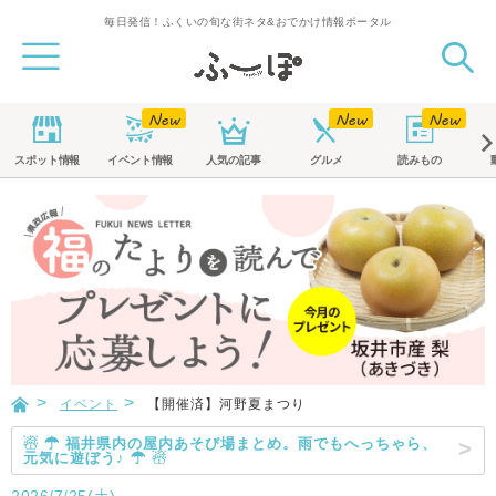
毎日発信！ふくいの旬な街ネタ&おでかけ情報ポータル
スポット
情報
イベント
情報
人気の記事
グルメ
読みもの
イベント
【開催済】河野夏まつり
☃ ☂ 福井県内の屋内あそび場まとめ。雨でもへっちゃら、
元気に遊ぼう♪ ☂ ☃
2026/7/25(土)