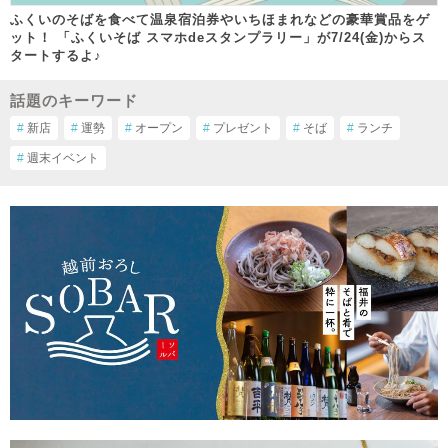
ふくいのそばを食べて温泉宿泊券やいちほまれなどの豪華賞品をゲ
ット！ 「ふくいそば スマホdeスタンプラリー」が7/24(金)からス
タートするよ♪
話題のキーワード
#
新店
#
運勢
#
オープン
#
プレゼント
#
そば
#
ランチ
#
週末イベント