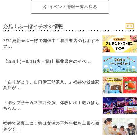
イベント情報一覧へ戻る
必見！ふーぽイチオシ情報
PR
7/31更新★ふーぽで開催中！福井県内のおすすめ
プ...
【8/8(土)～8/11(火・祝)】福井県内のイベ...
「ありがとう、山口伊三郎家具。」福井の老舗家
具店が...
「ポップサーカス福井公演」体験レポ！魅力はも
ちろん...
福井で保育士に！実は女性の平均年収を上回る働
きやす...