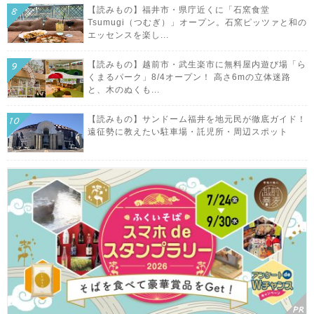
【読みもの】福井市・県庁近くに「石窯食堂
Tsumugi（つむぎ）」オープン。石窯ピッツァと和の
エッセンスを楽し...
【読みもの】越前市・武生楽市に無料屋内遊び場「ら
くまるパーク」8/4オープン！ 高さ6mの立体迷路
と、木のぬくも...
【読みもの】サンドーム福井を地元民が徹底ガイド！
遠征勢に教えたい駐車場・託児所・周辺スポット