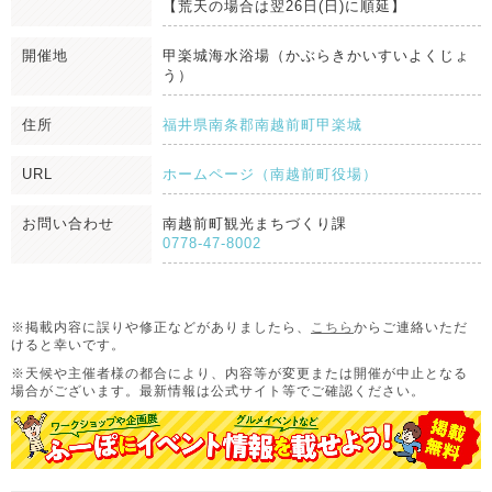
【荒天の場合は翌26日(日)に順延】
開催地
甲楽城海水浴場（かぶらきかいすいよくじょ
う）
住所
福井県南条郡南越前町甲楽城
URL
ホームページ（南越前町役場）
お問い合わせ
南越前町観光まちづくり課
0778-47-8002
※掲載内容に誤りや修正などがありましたら、
こちら
からご連絡いただ
けると幸いです。
※天候や主催者様の都合により、内容等が変更または開催が中止となる
場合がございます。
最新情報は公式サイト等でご確認ください。