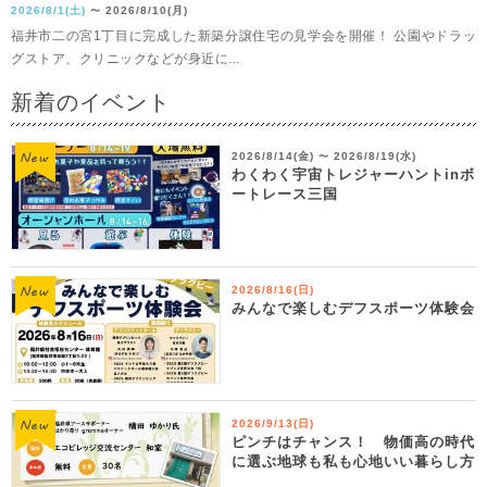
2026/8/1(土)
2026/8/10(月)
〜
福井市二の宮1丁目に完成した新築分譲住宅の見学会を開催！ 公園やドラッ
グストア、クリニックなどが身近に...
新着のイベント
2026/8/14(金)
2026/8/19(水)
〜
わくわく宇宙トレジャーハントinボ
ートレース三国
2026/8/16(日)
みんなで楽しむデフスポーツ体験会
2026/9/13(日)
ピンチはチャンス！ 物価高の時代
に選ぶ地球も私も心地いい暮らし方