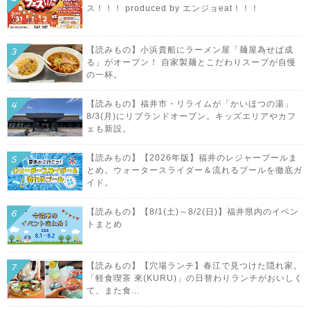
ス！！！ produced by エンジョeat！！！
【読みもの】小浜貴船にラーメン屋「麺屋為せば成
る」がオープン！ 自家製麺とこだわりスープが自慢
の一杯。
【読みもの】福井市・リライムが「かいほつの湯」
8/3(月)にリブランドオープン。キッズエリアやカフ
ェも新設。
【読みもの】【2026年版】福井のレジャープールま
とめ。ウォータースライダー＆流れるプールを徹底ガ
イド。
【読みもの】【8/1(土)～8/2(日)】福井県内のイベン
トまとめ
【読みもの】【穴場ランチ】春江で見つけた隠れ家。
「軽食喫茶 來(KURU)」の日替わりランチがおいしく
て、また食...