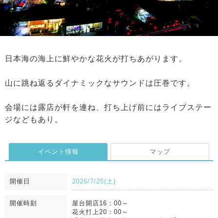
日本海の海上に鮮やかな花火が打ちあがります。
山に跳ね返るダイナミックなサウンドは圧巻です。
会場には露店が軒を連ね、打ち上げ前にはライブステー
ジなどもあり。
イベント情報
マップ
開催日
2026/7/25(土)
開催時刻
屋台開店16：00～
花火打上20：00～