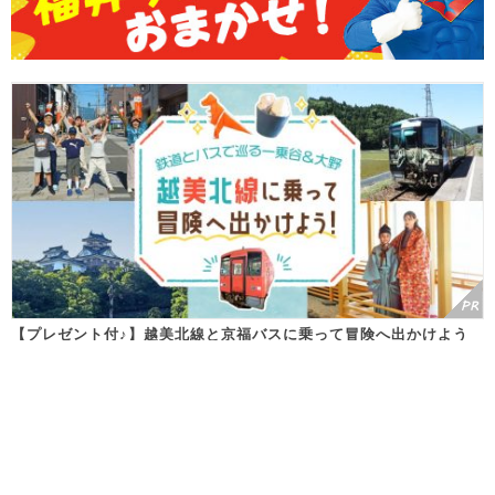
【プレゼント付♪】越美北線と京福バスに乗って冒険へ出かけよう
～一乗谷朝倉氏遺跡と大野城下町で400年前の戦国時代へタイムト
ラベル～