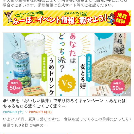
※天候や主催者様の都合により、内容等が変更または開催が中止となる
場合がございます。
最新情報は公式サイト等でご確認ください。
暑い夏を「おいしい福井」で乗り切ろうキャンペーン ～あなたは
ちゅるちゅる派？ごくごく派？～
2026/8/1(土)
2026/8/16(日)
〜
いよいよ8月、夏真っ盛りですね。 食欲も減ってくるこの季節にぴったり♪
抽選で100名様に福井の...