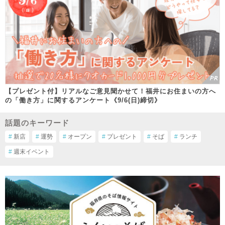
【プレゼント付】リアルなご意見聞かせて！福井にお住まいの方へ
の「働き方」に関するアンケート《9/6(日)締切》
話題のキーワード
#
新店
#
運勢
#
オープン
#
プレゼント
#
そば
#
ランチ
#
週末イベント