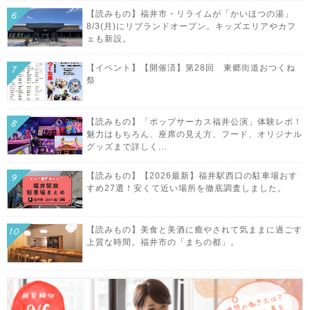
【読みもの】福井市・リライムが「かいほつの湯」
8/3(月)にリブランドオープン。キッズエリアやカフ
ェも新設。
【イベント】【開催済】第28回 東郷街道おつくね
祭
【読みもの】「ポップサーカス福井公演」体験レポ！
魅力はもちろん、座席の見え方、フード、オリジナル
グッズまで詳しく...
【読みもの】【2026最新】福井駅西口の駐車場おす
すめ27選！安くて近い場所を徹底調査しました。
【読みもの】美食と美酒に癒やされて気ままに過ごす
上質な時間。福井市の「まちの都」。