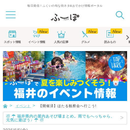
毎日発信！ふくいの旬な街ネタ&おでかけ情報ポータル
スポット
情報
イベント
情報
人気の記事
グルメ
読みもの
イベント
【開催済】ほたる観察会へ行こう!
☃ ☂ 福井県内の屋内あそび場まとめ。雨でもへっちゃら、
元気に遊ぼう♪ ☂ ☃
2026/6/5(金)