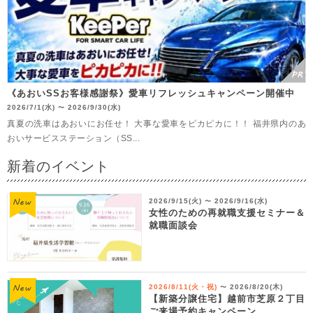
《あおいSSお客様感謝祭》愛車リフレッシュキャンペーン開催中
2026/7/1(水)
2026/9/30(水)
〜
真夏の洗車はあおいにお任せ！ 大事な愛車をピカピカに！！ 福井県内のあ
おいサービスステーション（SS...
新着のイベント
2026/9/15(火)
2026/9/16(水)
〜
女性のための再就職支援セミナー＆
就職面談会
2026/8/11(火・祝)
2026/8/20(木)
〜
【新築分譲住宅】越前市芝原２丁目
ご来場予約キャンペーン