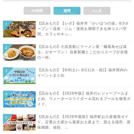
24時間
週間
3ヶ月
【読みもの】【レポ】福井市「かいほつの湯」8/3オ
ープン！温泉・ジム・漫画を満喫できる神コスパ空
間。カフェやキッ...
【読みもの】小浜貴船にラーメン屋「麺屋為せば成
る」がオープン！ 自家製麺とこだわりスープが自慢
の一杯。
【読みもの】【8/8(土)～8/11(火・祝)】福井県内の
イベントまとめ
【読みもの】【2026年版】福井のレジャープールま
とめ。ウォータースライダー＆流れるプールを徹底ガ
イド。
【読みもの】【2026年最新】福井駅お土産徹底ガイ
ド。定番お土産から最新お土産まで、買える場所、賞
味期限、値段、...