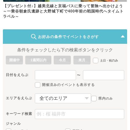
【プレゼント付♪】越美北線と京福バスに乗って冒険へ出かけよう
～一乗谷朝倉氏遺跡と大野城下町で400年前の戦国時代へタイムト
ラベル～
お好みの条件でイベントをさがす
条件をチェックしたら下の検索ボタンをクリック
開催中
1週間以内
今月
来月
のみ
土日・祝
日付をえらぶ
〜
開催済みのイベントも表示する
エリアをえらぶ
県内
のみ
キーワード検索
ジャンル