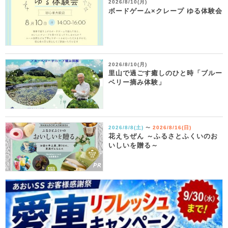
2026/8/10(月)
ボードゲーム×クレープ ゆる体験会
2026/8/10(月)
里山で過ごす癒しのひと時「ブルー
ベリー摘み体験」
2026/8/8(土)
2026/8/16(日)
〜
花えちぜん ～ふるさとふくいのお
いしいを贈る～