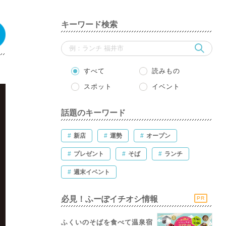
キーワード検索
すべて
読みもの
スポット
イベント
話題のキーワード
#
新店
#
運勢
#
オープン
#
プレゼント
#
そば
#
ランチ
#
週末イベント
必見！ふーぽイチオシ情報
PR
ふくいのそばを食べて温泉宿