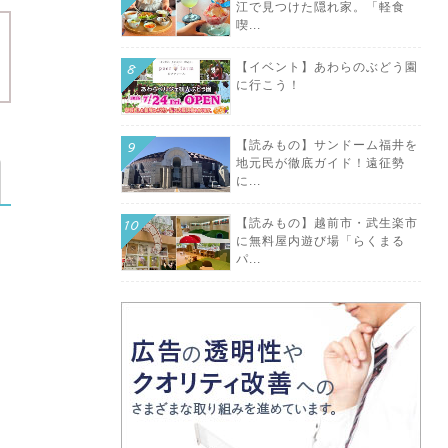
江で見つけた隠れ家。「軽食
喫...
【イベント】あわらのぶどう園
に行こう！
【読みもの】サンドーム福井を
地元民が徹底ガイド！遠征勢
に...
【読みもの】越前市・武生楽市
に無料屋内遊び場「らくまる
パ...