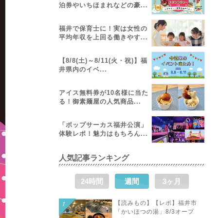
泊券やいちほまれなどの豪...
福井で保育士に！実は女性の
平均年収を上回る働きやす...
【8/8(土)～8/11(火・祝)】福
井県内のイベ...
アイス無料券が10名様に当た
る！御素麺屋の人気商品...
「ポップサーカス福井公演」
体験レポ！魅力はもちろん...
人気記事ランキング
24時間
週間
3ヶ月
【読みもの】【レポ】福井市
「かいほつの湯」8/3オープ