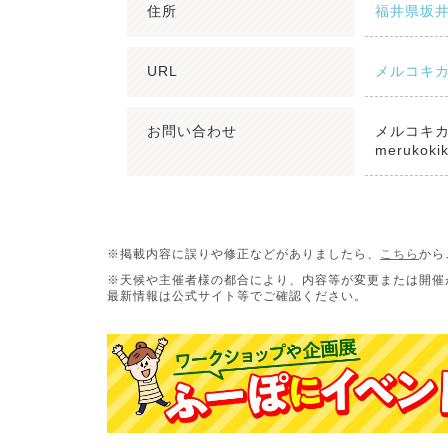
住所
福井県坂井
URL
メルコキカク
お問い合わせ
メルコキ
merukoki
※掲載内容に誤りや修正などがありましたら、
こちら
から
※天候や主催者様の都合により、内容等が変更または開催
最新情報は公式サイト等でご確認ください。