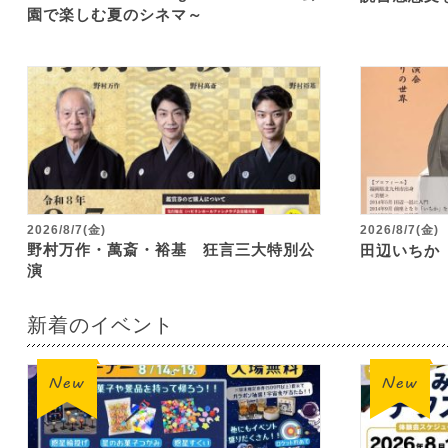
園で楽しむ夏のシネマ～
2026/8/7(金)
2026/8/7(金)
野村万作・萬斎・裕基 狂言三大特別公
田辺いちか
演
新着のイベント