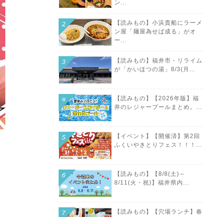
ン...
【読みもの】小浜貴船にラーメ
ン屋「麺屋為せば成る」がオ
ー...
【読みもの】福井市・リライム
が「かいほつの湯」8/3(月...
【読みもの】【2026年版】福
井のレジャープールまとめ。...
【イベント】【開催済】第2回
ふくいやきとりフェス！！！...
【読みもの】【8/8(土)～
8/11(火・祝)】福井県内...
【読みもの】【穴場ランチ】春