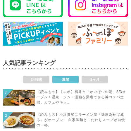
人気記事ランキング
24時間
週間
3ヶ月
【読みもの】【レポ】福井市「かいほつの湯」8/3オ
ープン！温泉・ジム・漫画を満喫できる神コスパ空
間。カフェやキッ...
【読みもの】小浜貴船にラーメン屋「麺屋為せば成
る」がオープン！ 自家製麺とこだわりスープが自慢
の一杯。