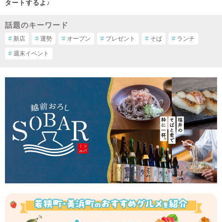
タートするよ♪
話題のキーワード
#
新店
#
運勢
#
オープン
#
プレゼント
#
そば
#
ランチ
#
週末イベント