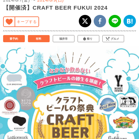
【開催済】CRAFT BEER FUKUI 2024
キープする
要予約
有料
福井市
祭り
グルメ