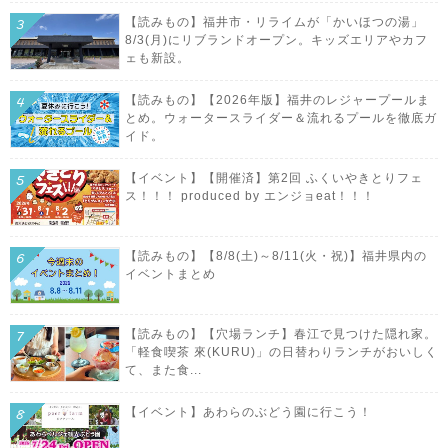
【読みもの】福井市・リライムが「かいほつの湯」
8/3(月)にリブランドオープン。キッズエリアやカフ
ェも新設。
【読みもの】【2026年版】福井のレジャープールま
とめ。ウォータースライダー＆流れるプールを徹底ガ
イド。
【イベント】【開催済】第2回 ふくいやきとりフェ
ス！！！ produced by エンジョeat！！！
【読みもの】【8/8(土)～8/11(火・祝)】福井県内の
イベントまとめ
【読みもの】【穴場ランチ】春江で見つけた隠れ家。
「軽食喫茶 來(KURU)」の日替わりランチがおいしく
て、また食...
【イベント】あわらのぶどう園に行こう！