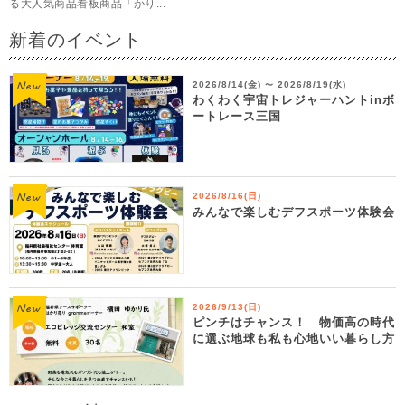
る大人気商品看板商品「かり...
新着のイベント
2026/8/14(金)
2026/8/19(水)
〜
わくわく宇宙トレジャーハントinボ
ートレース三国
2026/8/16(日)
みんなで楽しむデフスポーツ体験会
2026/9/13(日)
ピンチはチャンス！ 物価高の時代
に選ぶ地球も私も心地いい暮らし方