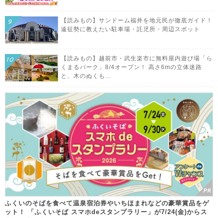
【読みもの】サンドーム福井を地元民が徹底ガイド！
遠征勢に教えたい駐車場・託児所・周辺スポット
【読みもの】越前市・武生楽市に無料屋内遊び場「ら
くまるパーク」8/4オープン！ 高さ6mの立体迷路
と、木のぬくも...
ふくいのそばを食べて温泉宿泊券やいちほまれなどの豪華賞品をゲ
ット！ 「ふくいそば スマホdeスタンプラリー」が7/24(金)からス