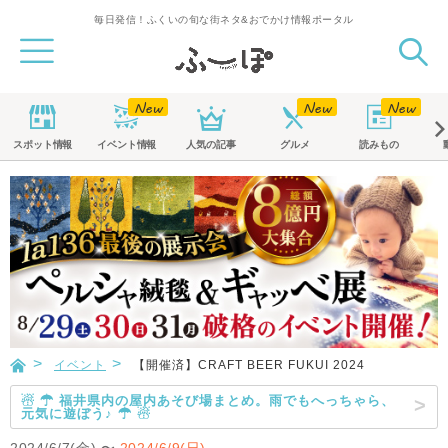
毎日発信！ふくいの旬な街ネタ&おでかけ情報ポータル
スポット
情報
イベント
情報
人気の記事
グルメ
読みもの
イベント
【開催済】CRAFT BEER FUKUI 2024
☃ ☂ 福井県内の屋内あそび場まとめ。雨でもへっちゃら、
元気に遊ぼう♪ ☂ ☃
2024/6/7(金)
〜
2024/6/9(日)