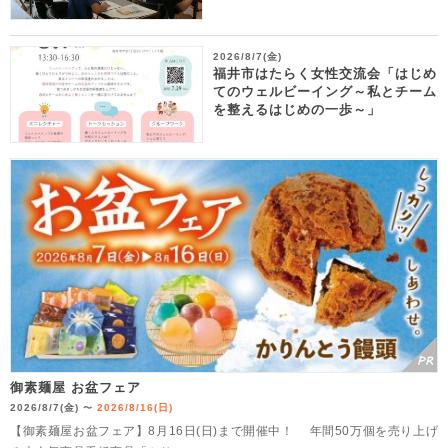
2026/8/7(金)
福井市はたらく女性交流会「はじめ
てのウェルビーイング～私とチーム
を整えるはじめの一歩～」
御素麺屋 お盆フェア
2026/8/7(金)
2026/8/16(日)
〜
【御素麺屋お盆フェア】8月16日(日)まで開催中！ 年間50万個を売り上げ