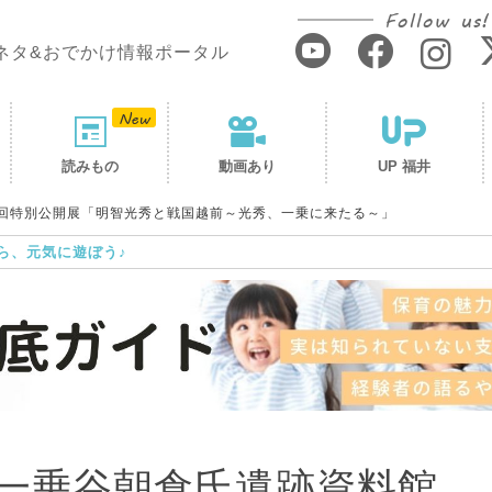
Follow us!
ネタ&おでかけ情報ポータル
読みもの
動画あり
UP 福井
回特別公開展「明智光秀と戦国越前～光秀、一乗に来たる～」
ら、元気に遊ぼう♪
立一乗谷朝倉氏遺跡資料館