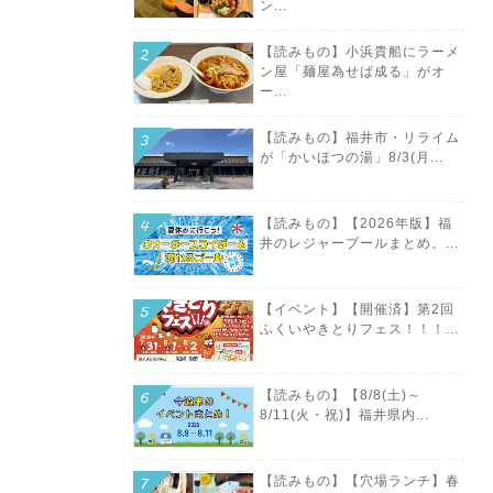
ン...
【読みもの】小浜貴船にラーメ
ン屋「麺屋為せば成る」がオ
ー...
【読みもの】福井市・リライム
が「かいほつの湯」8/3(月...
【読みもの】【2026年版】福
井のレジャープールまとめ。...
【イベント】【開催済】第2回
ふくいやきとりフェス！！！...
【読みもの】【8/8(土)～
8/11(火・祝)】福井県内...
【読みもの】【穴場ランチ】春