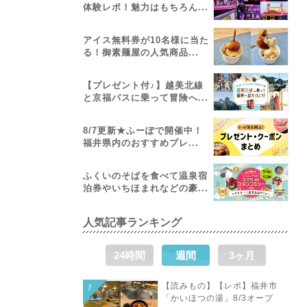
体験レポ！魅力はもちろん...
アイス無料券が10名様に当た
る！御素麺屋の人気商品...
【プレゼント付♪】越美北線
と京福バスに乗って冒険へ...
8/7更新★ふーぽで開催中！
福井県内のおすすめプレ...
ふくいのそばを食べて温泉宿
泊券やいちほまれなどの豪...
人気記事ランキング
24時間
週間
3ヶ月
【読みもの】【レポ】福井市
「かいほつの湯」8/3オープ