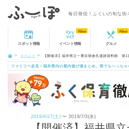
毎日発信！ふくいの旬な街
スポット
情報
イベント
情報
グルメ
イベント
【開催済】福井県立一乗谷朝倉氏遺跡資料館 第1
ファミリー必見！福井県内の屋内遊び場まとめ。雨でもへっちゃ
2019/4/27(土)
〜
2019/7/3(水)
【開催済】福井県