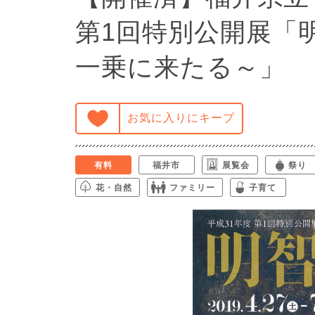
第1回特別公開展「
一乗に来たる～」
お気に入りにキープ
有料
福井市
展覧会
祭り
花・自然
ファミリー
子育て