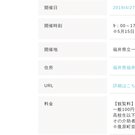
開催日
2019/4/2
開催時刻
9：00～
※5月15
開催地
福井県立
住所
福井県福井
URL
詳細はこ
料金
【観覧料
一般100
高校生以下
その介助者
※復原町