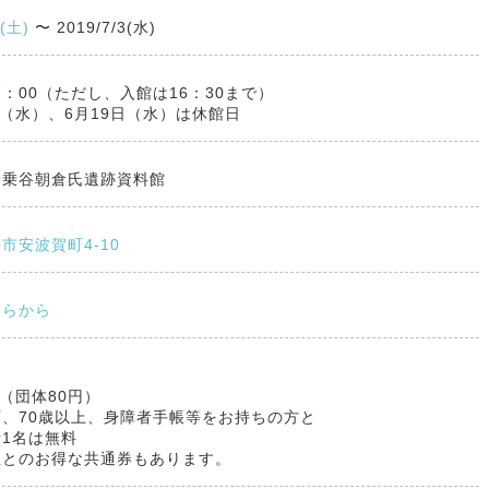
7(土)
〜
2019/7/3(水)
17：00（ただし、入館は16：30まで）
日（水）、6月19日（水）は休館日
一乗谷朝倉氏遺跡資料館
市安波賀町4-10
ちらから
】
円（団体80円）
、70歳以上、身障者手帳等をお持ちの方と
1名は無料
並とのお得な共通券もあります。