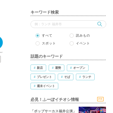
、
キーワード検索
すべて
読みもの
スポット
イベント
話題のキーワード
#
新店
#
運勢
#
オープン
#
プレゼント
#
そば
#
ランチ
#
週末イベント
必見！ふーぽイチオシ情報
PR
「ポップサーカス福井公演」