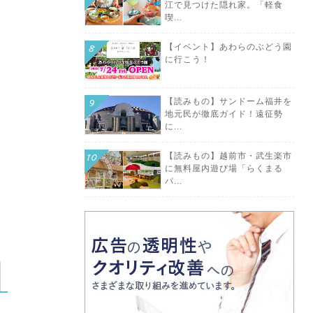
江で見つけた隠れ家。「軽食
喫...
【イベント】あわらのぶどう園
に行こう！
【読みもの】サンドーム福井を
地元民が徹底ガイド！遠征勢
に...
【読みもの】越前市・武生楽市
に無料屋内遊び場「らくまる
パ...