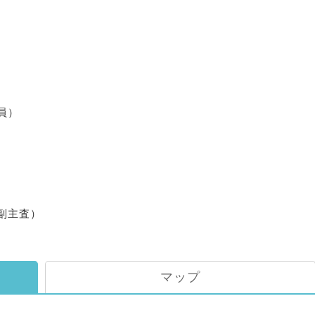
芸員）
副主査）
マップ