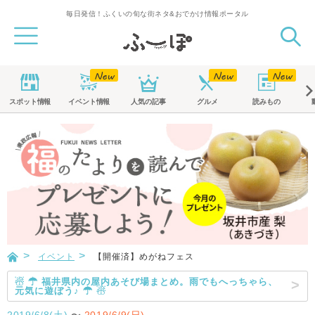
毎日発信！ふくいの旬な街ネタ&おでかけ情報ポータル
スポット
情報
イベント
情報
人気の記事
グルメ
読みもの
イベント
【開催済】めがねフェス
☃ ☂ 福井県内の屋内あそび場まとめ。雨でもへっちゃら、
元気に遊ぼう♪ ☂ ☃
2019/6/8(土)
〜
2019/6/9(日)