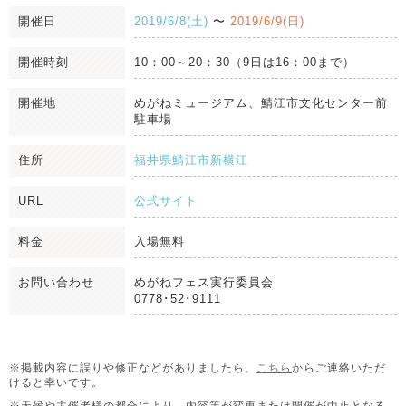
開催日
2019/6/8(土)
〜
2019/6/9(日)
開催時刻
10：00～20：30（9日は16：00まで）
開催地
めがねミュージアム、鯖江市文化センター前
駐車場
住所
福井県鯖江市新横江
URL
公式サイト
料金
入場無料
お問い合わせ
めがねフェス実行委員会
0778･52･9111
※掲載内容に誤りや修正などがありましたら、
こちら
からご連絡いただ
けると幸いです。
※天候や主催者様の都合により、内容等が変更または開催が中止となる