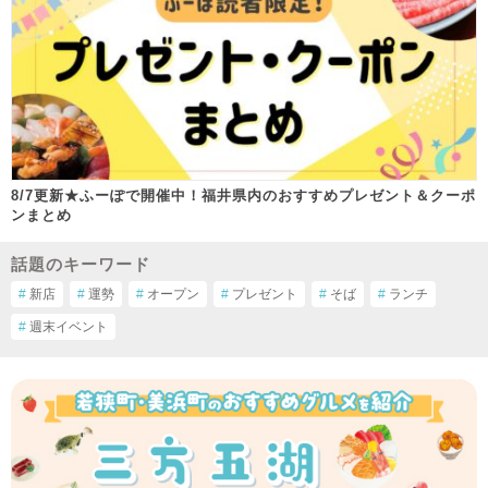
8/7更新★ふーぽで開催中！福井県内のおすすめプレゼント＆クーポ
ンまとめ
話題のキーワード
#
新店
#
運勢
#
オープン
#
プレゼント
#
そば
#
ランチ
#
週末イベント