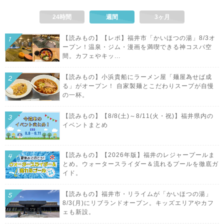
24時間
週間
3ヶ月
【読みもの】【レポ】福井市「かいほつの湯」8/3オ
ープン！温泉・ジム・漫画を満喫できる神コスパ空
間。カフェやキッ...
【読みもの】小浜貴船にラーメン屋「麺屋為せば成
る」がオープン！ 自家製麺とこだわりスープが自慢
の一杯。
【読みもの】【8/8(土)～8/11(火・祝)】福井県内の
イベントまとめ
【読みもの】【2026年版】福井のレジャープールま
とめ。ウォータースライダー＆流れるプールを徹底ガ
イド。
【読みもの】福井市・リライムが「かいほつの湯」
8/3(月)にリブランドオープン。キッズエリアやカフ
ェも新設。