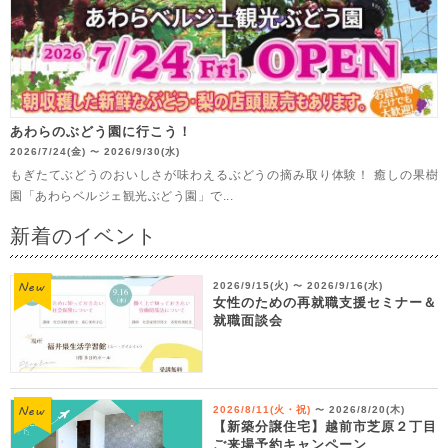
あわらのぶどう園に行こう！
2026/7/24(金)
2026/9/30(水)
〜
もぎたてぶどうのおいしさが味わえるぶどうの摘み取り体験！ 癒しの果樹
園「あわらベルジェ観光ぶどう園」で...
新着のイベント
2026/9/15(火)
2026/9/16(水)
〜
女性のための再就職支援セミナー＆
就職面談会
2026/8/11(火・祝)
2026/8/20(木)
〜
【新築分譲住宅】越前市芝原２丁目
ご来場予約キャンペーン