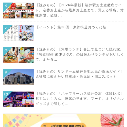
【読みもの】【2026年最新】福井駅お土産徹底ガイ
ド。定番お土産から最新お土産まで、買える場所、賞
味期限、値段、...
【イベント】第28回 東郷街道おつくね祭
【読みもの】【穴場ランチ】春江で見つけた隠れ家。
「軽食喫茶 來(KURU)」の日替わりランチがおいしく
て、また食...
【読みもの】サンドーム福井を地元民が徹底ガイド！
遠征勢に教えたい駐車場・託児所・周辺スポット
【読みもの】「ポップサーカス福井公演」体験レポ！
魅力はもちろん、座席の見え方、フード、オリジナル
グッズまで詳しく...