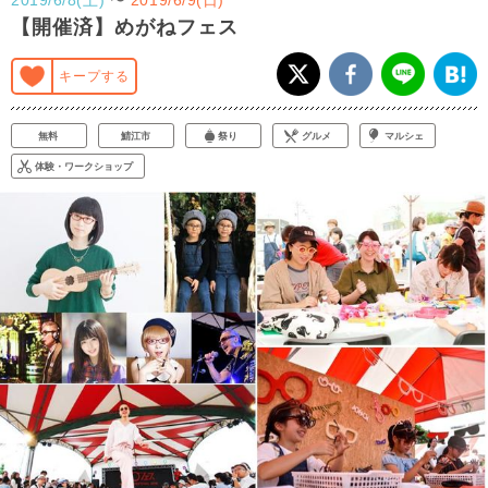
【開催済】めがねフェス
キープする
無料
鯖江市
祭り
グルメ
マルシェ
体験・ワークショップ