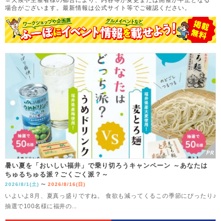
場合がございます。
最新情報は公式サイト等でご確認ください。
暑い夏を「おいしい福井」で乗り切ろうキャンペーン ～あなたは
ちゅるちゅる派？ごくごく派？～
2026/8/1(土)
2026/8/16(日)
〜
いよいよ8月、夏真っ盛りですね。 食欲も減ってくるこの季節にぴったり♪
抽選で100名様に福井の...