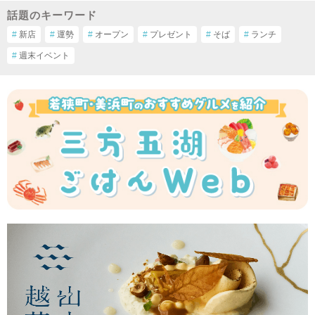
話題のキーワード
#
新店
#
運勢
#
オープン
#
プレゼント
#
そば
#
ランチ
#
週末イベント