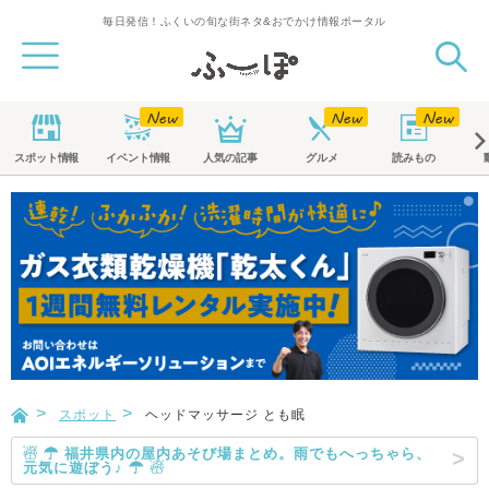
毎日発信！ふくいの旬な街ネタ&おでかけ情報ポータル
スポット
情報
イベント
情報
人気の記事
グルメ
読みもの
スポット
ヘッドマッサージ とも眠
☃ ☂ 福井県内の屋内あそび場まとめ。雨でもへっちゃら、
元気に遊ぼう♪ ☂ ☃