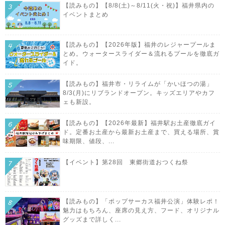
【読みもの】【8/8(土)～8/11(火・祝)】福井県内の
イベントまとめ
【読みもの】【2026年版】福井のレジャープールま
とめ。ウォータースライダー＆流れるプールを徹底ガ
イド。
【読みもの】福井市・リライムが「かいほつの湯」
8/3(月)にリブランドオープン。キッズエリアやカフ
ェも新設。
【読みもの】【2026年最新】福井駅お土産徹底ガイ
ド。定番お土産から最新お土産まで、買える場所、賞
味期限、値段、...
【イベント】第28回 東郷街道おつくね祭
【読みもの】「ポップサーカス福井公演」体験レポ！
魅力はもちろん、座席の見え方、フード、オリジナル
グッズまで詳しく...