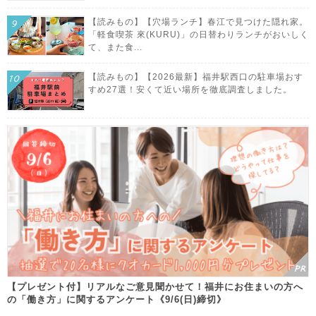
【読みもの】【穴場ランチ】春江で見つけた隠れ家。
「軽食喫茶 來(KURU)」の日替わりランチがおいしく
て、また食...
【読みもの】【2026最新】福井駅西口の駐車場おす
すめ27選！安くて近い場所を徹底調査しました。
【プレゼント付】リアルなご意見聞かせて！福井にお住まいの方へ
の「働き方」に関するアンケート《9/6(日)締切》