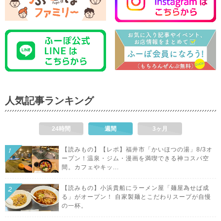
人気記事ランキング
24時間
週間
3ヶ月
【読みもの】【レポ】福井市「かいほつの湯」8/3オ
ープン！温泉・ジム・漫画を満喫できる神コスパ空
間。カフェやキッ...
【読みもの】小浜貴船にラーメン屋「麺屋為せば成
る」がオープン！ 自家製麺とこだわりスープが自慢
の一杯。