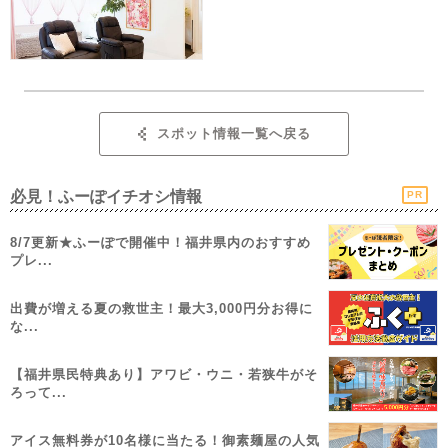
スポット情報一覧へ戻る
必見！ふーぽイチオシ情報
PR
8/7更新★ふーぽで開催中！福井県内のおすすめ
プレ...
出費が増える夏の救世主！最大3,000円分お得に
な...
【福井県民特典あり】アワビ・ウニ・若狭牛がそ
ろって...
アイス無料券が10名様に当たる！御素麺屋の人気