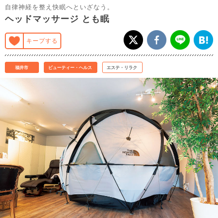
自律神経を整え快眠へといざなう。
ヘッドマッサージ とも眠
キープする
福井市
ビューティー・ヘルス
エステ・リラク